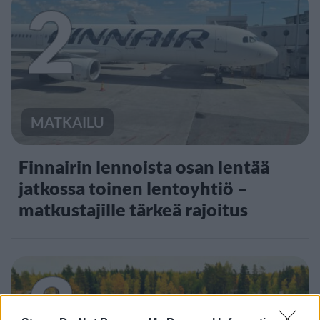
2
MATKAILU
Finnairin lennoista osan lentää
jatkossa toinen lentoyhtiö –
matkustajille tärkeä rajoitus
3