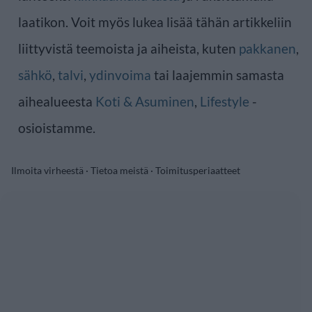
laatikon. Voit myös lukea lisää tähän artikkeliin
liittyvistä teemoista ja aiheista, kuten
pakkanen
,
sähkö
,
talvi
,
ydinvoima
tai laajemmin samasta
aihealueesta
Koti & Asuminen
,
Lifestyle
-
osioistamme.
Ilmoita virheestä
·
Tietoa meistä
·
Toimitusperiaatteet