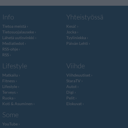
Info
Yhteistyössä
Tietoa meistä
Kesä!
Tietosuojalauseke
Jocka
Lähetä uutisvinkki
Tyyliniekka
Mediatiedot
Päivän Lehti
RSS-ohje
RSS
Lifestyle
Viihde
Matkailu
Viihdeuutiset
Fitness
StaraTV
Lifestyle
Autot
Terveys
Digi
Ruoka
Pelit
Koti & Asuminen
Elokuvat
Some
YouTube