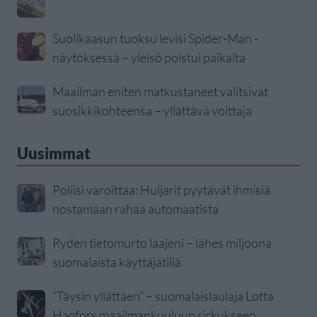
Suolikaasun tuoksu levisi Spider-Man -
näytöksessä – yleisö poistui paikalta
Maailman eniten matkustaneet valitsivat
suosikkikohteensa – yllättävä voittaja
Uusimmat
Poliisi varoittaa: Huijarit pyytävät ihmisiä
nostamaan rahaa automaatista
Ryden tietomurto laajeni – lähes miljoona
suomalaista käyttäjätiliä
”Täysin yllättäen” – suomalaislaulaja Lotta
Hagfors maailmankuuluun sirkukseen