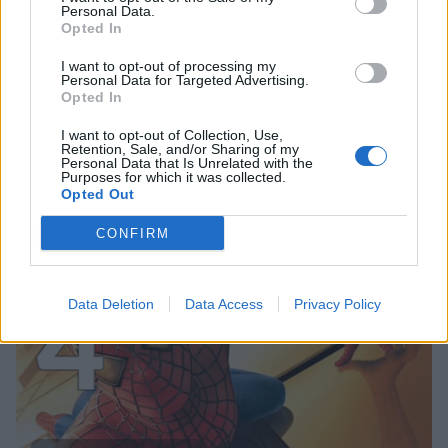
3
Personal Data.
Opted In
I want to opt-out of processing my
Personal Data for Targeted Advertising.
Opted In
UUTISET
I want to opt-out of Collection, Use,
Retention, Sale, and/or Sharing of my
Personal Data that Is Unrelated with the
Kela voi leikata tukia
Purposes for which it was collected.
Opted Out
ulkomaanmatkan vuoksi
CONFIRM
4
Data Deletion
Data Access
Privacy Policy