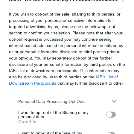
2
If you wish to opt-out of the sale, sharing to third parties, or
processing of your personal or sensitive information for
targeted advertising by us, please use the below opt-out
section to confirm your selection. Please note that after your
opt-out request is processed you may continue seeing
interest-based ads based on personal information utilized by
us or personal information disclosed to third parties prior to
MATKAILU
your opt-out. You may separately opt-out of the further
disclosure of your personal information by third parties on the
IAB’s list of downstream participants. This information may
Finnairin lennoista osan lentää
also be disclosed by us to third parties on the
IAB’s List of
jatkossa toinen lentoyhtiö –
Downstream Participants
that may further disclose it to other
third parties.
matkustajille tärkeä rajoitus
Personal Data Processing Opt Outs
I want to opt-out of the Sharing of my
personal data.
Opted In
I want to opt-out of the Sale of my