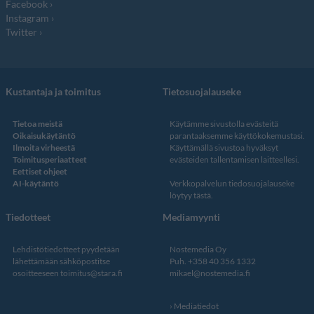
Facebook
Instagram
Twitter
Kustantaja ja toimitus
Tietosuojalauseke
Tietoa meistä
Käytämme sivustolla evästeitä
Oikaisukäytäntö
parantaaksemme käyttökokemustasi.
Ilmoita virheestä
Käyttämällä sivustoa hyväksyt
Toimitusperiaatteet
evästeiden tallentamisen laitteellesi.
Eettiset ohjeet
AI-käytäntö
Verkkopalvelun
tiedosuojalauseke
löytyy tästä
.
Tiedotteet
Mediamyynti
Lehdistötiedotteet pyydetään
Nostemedia Oy
lähettämään sähköpostitse
Puh. +358 40 356 1332
osoitteeseen
toimitus@stara.fi
mikael@nostemedia.fi
Mediatiedot