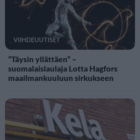
VIIHDEUUTISET
”Täysin yllättäen” –
suomalaislaulaja Lotta Hagfors
maailmankuuluun sirkukseen