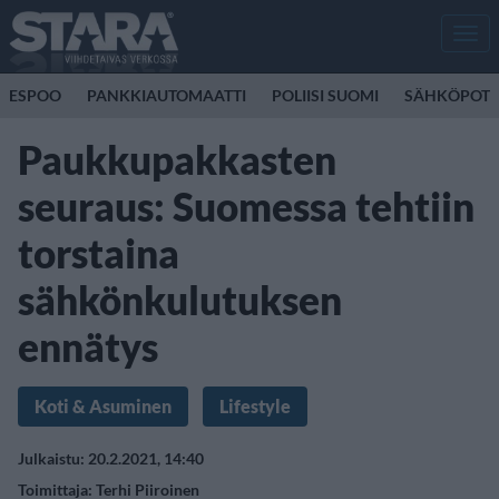
Men
ESPOO
PANKKIAUTOMAATTI
POLIISI SUOMI
SÄHKÖPOTK
Paukkupakkasten
seuraus: Suomessa tehtiin
torstaina
sähkönkulutuksen
ennätys
Koti & Asuminen
Lifestyle
Julkaistu: 20.2.2021, 14:40
Toimittaja:
Terhi Piiroinen