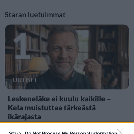
Staran luetuimmat
1
UUTISET
Leskeneläke ei kuulu kaikille –
Kela muistuttaa tärkeästä
ikärajasta
Stara -
Do Not Process My Personal Information