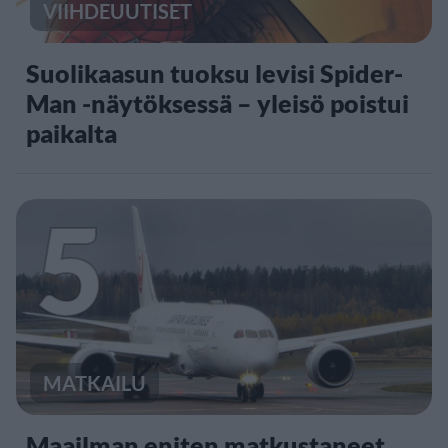
VIIHDEUUTISET
Suolikaasun tuoksu levisi Spider-
Man -näytöksessä – yleisö poistui
paikalta
5
MATKAILU
Maailman eniten matkustaneet