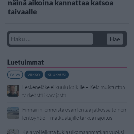
näinä aikoina kannattaa katsoa
taivaalle
Luetuimmat
PÄIVÄ
VIIKKO
KUUKAUSI
Leskeneläke ei kuulu kaikille – Kela muistuttaa
tärkeästä ikärajasta
Finnairin lennoista osan lentää jatkossa toinen
lentoyhtiö – matkustajille tärkeä rajoitus
Kela voi leikata tukia ulkomaanmatkan vuoksi