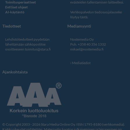
Toimitusperiaatteet
evästeiden tallentamisen laitteellesi.
Eettiset ohjeet
AI-käytäntö
Verkkopalvelun
tiedosuojalauseke
löytyy tästä
.
Tiedotteet
Mediamyynti
Lehdistötiedotteet pyydetään
Nostemedia Oy
lähettämään sähköpostitse
Puh. +358 40 356 1332
osoitteeseen
toimitus@stara.fi
mikael@nostemedia.fi
Mediatiedot
Ajankohtaista
© Copyright 2003 - 2026 Stara Media Online Oy. ISSN 1795-8180 (verkkomedia).
Kaikki oikeudet pidätetään. Materiaalin luvaton julkaiseminen ja lainaaminen on