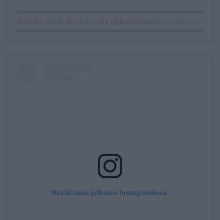
Henkilön Sarah Nicole Landry (@thebirdspapaya) jakama julkaisu
Näytä tämä julkaisu Instagramissa.