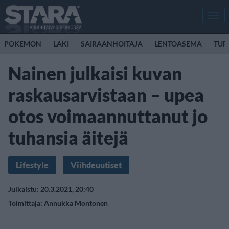
Men
POKEMON
LAKI
SAIRAANHOITAJA
LENTOASEMA
TUR
Nainen julkaisi kuvan
raskausarvistaan – upea
otos voimaannuttanut jo
tuhansia äitejä
Lifestyle
Viihdeuutiset
Julkaistu: 20.3.2021, 20:40
Toimittaja:
Annukka Montonen