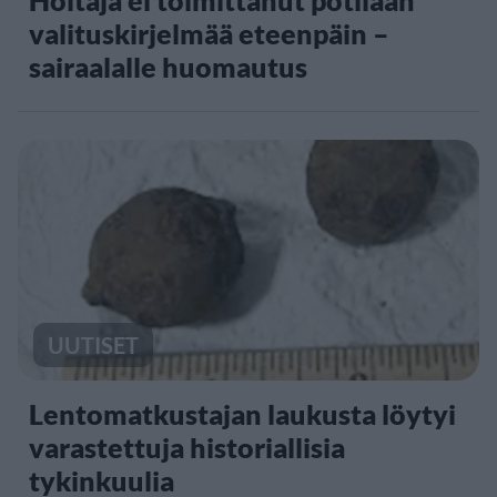
valituskirjelmää eteenpäin –
sairaalalle huomautus
UUTISET
Lentomatkustajan laukusta löytyi
varastettuja historiallisia
tykinkuulia