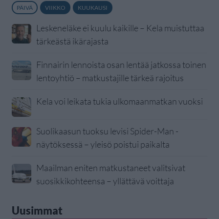
PÄIVÄ
VIIKKO
KUUKAUSI
Leskeneläke ei kuulu kaikille – Kela muistuttaa
tärkeästä ikärajasta
Finnairin lennoista osan lentää jatkossa toinen
lentoyhtiö – matkustajille tärkeä rajoitus
Kela voi leikata tukia ulkomaanmatkan vuoksi
Suolikaasun tuoksu levisi Spider-Man -
näytöksessä – yleisö poistui paikalta
Maailman eniten matkustaneet valitsivat
suosikkikohteensa – yllättävä voittaja
Uusimmat