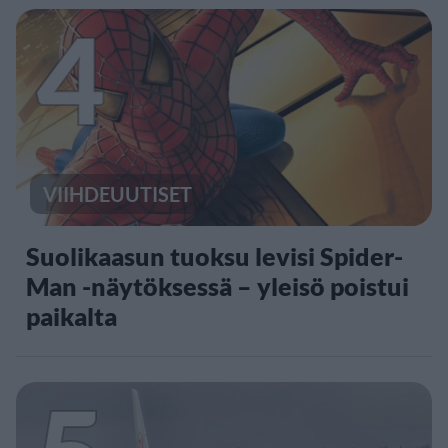
4
VIIHDEUUTISET
Suolikaasun tuoksu levisi Spider-
Man -näytöksessä – yleisö poistui
paikalta