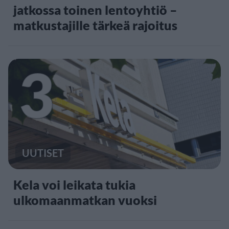
jatkossa toinen lentoyhtiö –
matkustajille tärkeä rajoitus
3
UUTISET
Kela voi leikata tukia
ulkomaanmatkan vuoksi