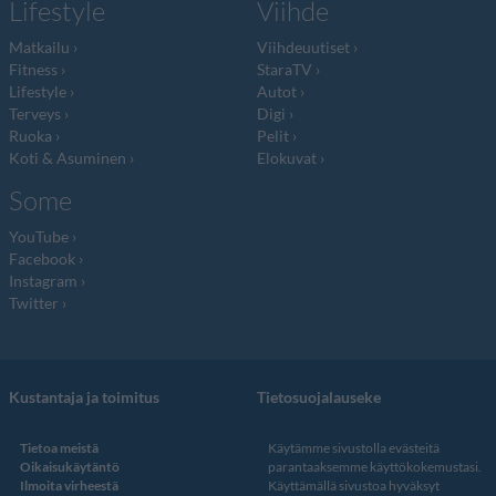
Lifestyle
Viihde
Matkailu
Viihdeuutiset
Fitness
StaraTV
Lifestyle
Autot
Terveys
Digi
Ruoka
Pelit
Koti & Asuminen
Elokuvat
Some
YouTube
Facebook
Instagram
Twitter
Kustantaja ja toimitus
Tietosuojalauseke
Tietoa meistä
Käytämme sivustolla evästeitä
Oikaisukäytäntö
parantaaksemme käyttökokemustasi.
Ilmoita virheestä
Käyttämällä sivustoa hyväksyt