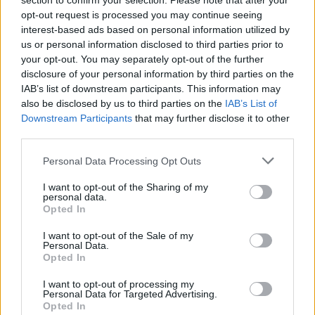
section to confirm your selection. Please note that after your
opt-out request is processed you may continue seeing
interest-based ads based on personal information utilized by
Henkilön Sarah Nicole Landry (@thebirdspapaya) jakama julkaisu
us or personal information disclosed to third parties prior to
your opt-out. You may separately opt-out of the further
disclosure of your personal information by third parties on the
IAB’s list of downstream participants. This information may
Voit lisätä Staran Googlen ensisijaiseksi
also be disclosed by us to third parties on the
IAB’s List of
Downstream Participants
that may further disclose it to other
lähteeksi
klikkaamalla tästä
ja ruksittamalla
third parties.
laatikon. Voit myös lukea lisää tähän artikkeliin
Personal Data Processing Opt Outs
liittyvistä teemoista ja aiheista, kuten
nainen
,
I want to opt-out of the Sharing of my
personal data.
raskaus
,
Sarah Nicole Landry
tai laajemmin
Opted In
samasta aihealueesta
Lifestyle
,
Viihdeuutiset
-
I want to opt-out of the Sale of my
Personal Data.
osioistamme.
Opted In
I want to opt-out of processing my
Personal Data for Targeted Advertising.
Ilmoita virheestä
·
Tietoa meistä
·
Toimitusperiaatteet
Opted In