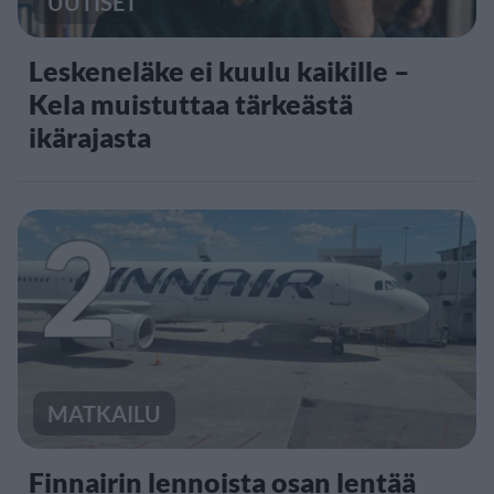
UUTISET
Leskeneläke ei kuulu kaikille –
Kela muistuttaa tärkeästä
ikärajasta
2
MATKAILU
Finnairin lennoista osan lentää