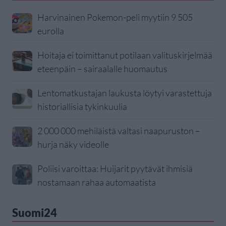
Harvinainen Pokemon-peli myytiin 9 505
eurolla
Hoitaja ei toimittanut potilaan valituskirjelmää
eteenpäin – sairaalalle huomautus
Lentomatkustajan laukusta löytyi varastettuja
historiallisia tykinkuulia
2 000 000 mehiläistä valtasi naapuruston –
hurja näky videolle
Poliisi varoittaa: Huijarit pyytävät ihmisiä
nostamaan rahaa automaatista
Suomi24