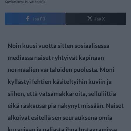
Kuvituskuva, Kuva: Fotolia
Jaa FB
Jaa X
Noin kuusi vuotta sitten sosiaalisessa
mediassa naiset ryhtyivät kapinaan
normaalien vartaloiden puolesta. Moni
kyllästyi lehtien käsiteltyihin kuviin ja
siihen, että vatsamakkaroita, selluliittia
eikä raskausarpia näkynyt missään. Naiset
alkoivat esitellä sen seurauksena omia
kurvejaan ja paljasta ihoa Instagramissa.