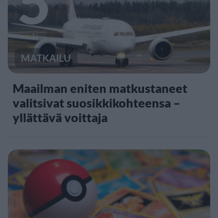
5
MATKAILU
Maailman eniten matkustaneet
valitsivat suosikkikohteensa –
yllättävä voittaja