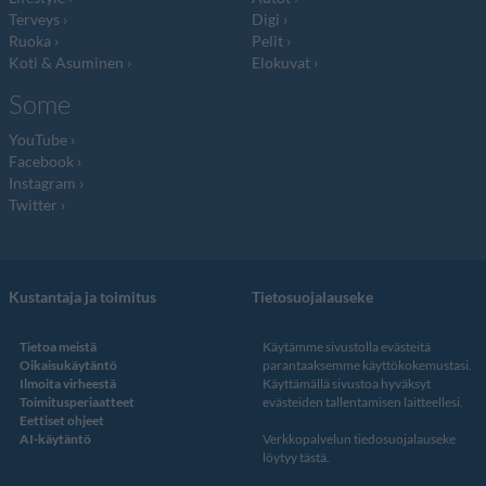
Terveys
Digi
Ruoka
Pelit
Koti & Asuminen
Elokuvat
Some
YouTube
Facebook
Instagram
Twitter
Kustantaja ja toimitus
Tietosuojalauseke
Tietoa meistä
Käytämme sivustolla evästeitä
Oikaisukäytäntö
parantaaksemme käyttökokemustasi.
Ilmoita virheestä
Käyttämällä sivustoa hyväksyt
Toimitusperiaatteet
evästeiden tallentamisen laitteellesi.
Eettiset ohjeet
AI-käytäntö
Verkkopalvelun
tiedosuojalauseke
löytyy tästä
.