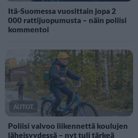
Itä-Suomessa vuosittain jopa 2
000 rattijuopumusta – näin poliisi
kommentoi
AUTOT
Poliisi valvoo liikennettä koulujen
läheisyydessä – nyt tuli tärkeä