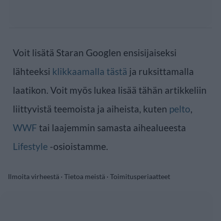
Voit lisätä Staran Googlen ensisijaiseksi
lähteeksi
klikkaamalla tästä
ja ruksittamalla
laatikon. Voit myös lukea lisää tähän artikkeliin
liittyvistä teemoista ja aiheista, kuten
pelto
,
WWF
tai laajemmin samasta aihealueesta
Lifestyle
-osioistamme.
Ilmoita virheestä
·
Tietoa meistä
·
Toimitusperiaatteet