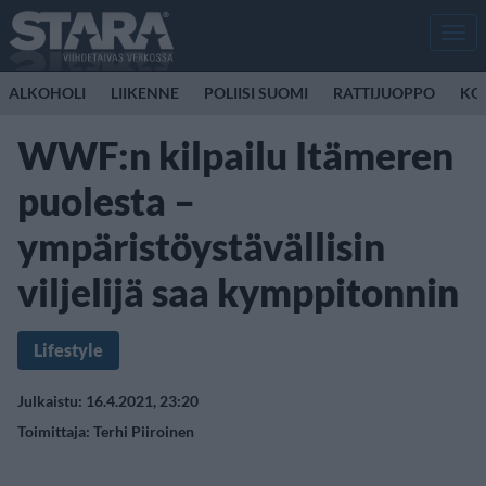
Men
ALKOHOLI
LIIKENNE
POLIISI SUOMI
RATTIJUOPPO
KO
WWF:n kilpailu Itämeren
puolesta –
ympäristöystävällisin
viljelijä saa kymppitonnin
Lifestyle
Julkaistu: 16.4.2021, 23:20
Toimittaja:
Terhi Piiroinen