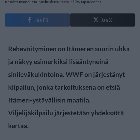
Kesäistä maaseutua. Kuvituskuva: Stara (Ei liity tapaukseen)
Jaa FB
Jaa X
Rehevöityminen on Itämeren suurin uhka
ja näkyy esimerkiksi lisääntyneinä
sinileväkukintoina. WWF on järjestänyt
kilpailun, jonka tarkoituksena on etsiä
Itämeri-ystävällisin maatila.
Viljelijäkilpailu järjestetään yhdeksättä
kertaa.