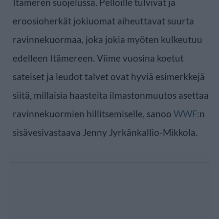
Itämeren suojelussa. Pelloille tulvivat ja
eroosioherkät jokiuomat aiheuttavat suurta
ravinnekuormaa, joka jokia myöten kulkeutuu
edelleen Itämereen. Viime vuosina koetut
sateiset ja leudot talvet ovat hyviä esimerkkejä
siitä, millaisia haasteita ilmastonmuutos asettaa
ravinnekuormien hillitsemiselle, sanoo
WWF
:n
sisävesivastaava Jenny Jyrkänkallio-Mikkola.