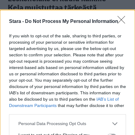
Kela muistuttaa tärkeästä
ikärajasta
Stara -
Do Not Process My Personal Information
If you wish to opt-out of the sale, sharing to third parties, or
2
processing of your personal or sensitive information for
targeted advertising by us, please use the below opt-out
section to confirm your selection. Please note that after your
opt-out request is processed you may continue seeing
interest-based ads based on personal information utilized by
us or personal information disclosed to third parties prior to
your opt-out. You may separately opt-out of the further
disclosure of your personal information by third parties on the
MATKAILU
IAB’s list of downstream participants. This information may
also be disclosed by us to third parties on the
IAB’s List of
Downstream Participants
that may further disclose it to other
Finnairin lennoista osan lentää
third parties.
jatkossa toinen lentoyhtiö –
Personal Data Processing Opt Outs
matkustajille tärkeä rajoitus
I want to opt-out of the Sharing of my