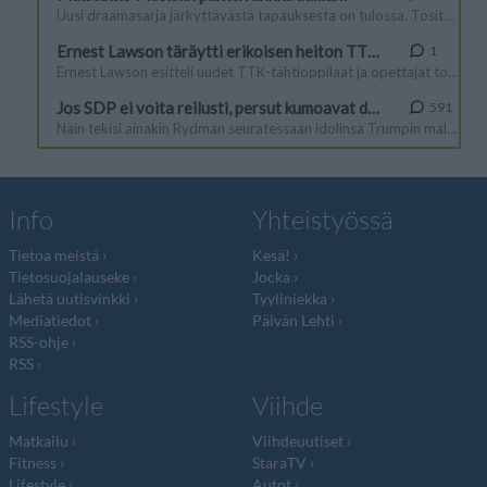
Info
Yhteistyössä
Tietoa meistä
Kesä!
Tietosuojalauseke
Jocka
Lähetä uutisvinkki
Tyyliniekka
Mediatiedot
Päivän Lehti
RSS-ohje
RSS
Lifestyle
Viihde
Matkailu
Viihdeuutiset
Fitness
StaraTV
Lifestyle
Autot