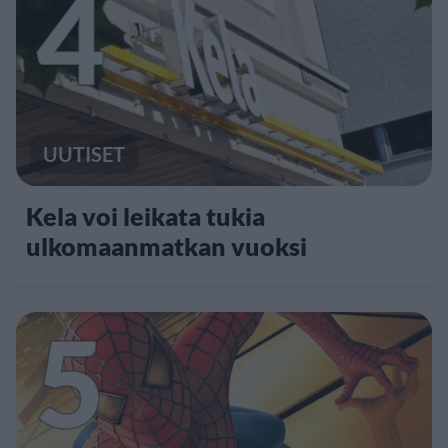
4
UUTISET
Kela voi leikata tukia
ulkomaanmatkan vuoksi
5