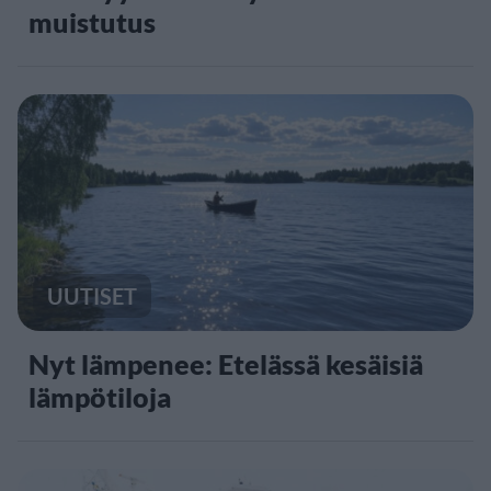
muistutus
UUTISET
Nyt lämpenee: Etelässä kesäisiä
lämpötiloja