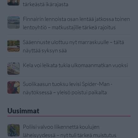
tärkeästä ikärajasta
Finnairin lennoista osan lentää jatkossa toinen
lentoyhtiö – matkustajille tärkeä rajoitus
Sääennuste ulottuu nyt marraskuulle – tältä
näyttää syksyn sää
Kela voi leikata tukia ulkomaanmatkan vuoksi
Suolikaasun tuoksu levisi Spider-Man -
näytöksessä – yleisö poistui paikalta
Uusimmat
Poliisi valvoo liikennettä koulujen
läheisyydessä – nyt tuli tärkeä muistutus