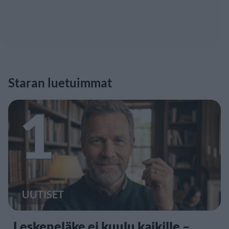
Staran luetuimmat
1
UUTISET
Leskeneläke ei kuulu kaikille –