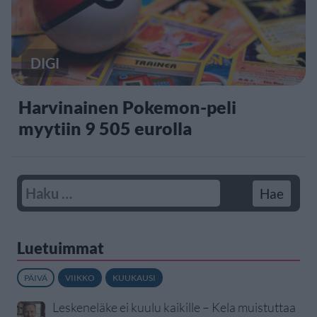
DIGI
Harvinainen Pokemon-peli
myytiin 9 505 eurolla
Luetuimmat
PÄIVÄ
VIIKKO
KUUKAUSI
Leskeneläke ei kuulu kaikille – Kela muistuttaa