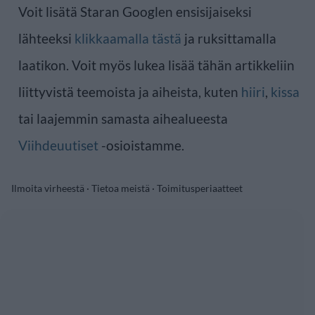
Voit lisätä Staran Googlen ensisijaiseksi
lähteeksi
klikkaamalla tästä
ja ruksittamalla
laatikon. Voit myös lukea lisää tähän artikkeliin
liittyvistä teemoista ja aiheista, kuten
hiiri
,
kissa
tai laajemmin samasta aihealueesta
Viihdeuutiset
-osioistamme.
Ilmoita virheestä
·
Tietoa meistä
·
Toimitusperiaatteet