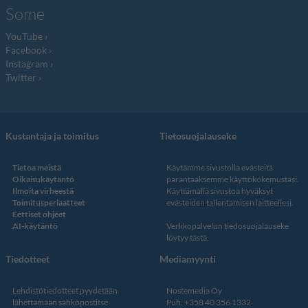
Some
YouTube
Facebook
Instagram
Twitter
Kustantaja ja toimitus
Tietosuojalauseke
Tietoa meistä
Käytämme sivustolla evästeitä
Oikaisukäytäntö
parantaaksemme käyttökokemustasi.
Ilmoita virheestä
Käyttämällä sivustoa hyväksyt
Toimitusperiaatteet
evästeiden tallentamisen laitteellesi.
Eettiset ohjeet
AI-käytäntö
Verkkopalvelun
tiedosuojalauseke
löytyy tästä
.
Tiedotteet
Mediamyynti
Lehdistötiedotteet pyydetään
Nostemedia Oy
lähettämään sähköpostitse
Puh. +358 40 356 1332