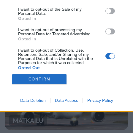
VIIHDEUUTISET
I want to opt-out of the Sale of my
Personal Data.
Opted In
Suolikaasun tuoksu levisi Spider-
I want to opt-out of processing my
Personal Data for Targeted Advertising.
Man -näytöksessä – yleisö poistui
Opted In
paikalta
I want to opt-out of Collection, Use,
Retention, Sale, and/or Sharing of my
Personal Data that Is Unrelated with the
Purposes for which it was collected.
Opted Out
5
CONFIRM
Data Deletion
Data Access
Privacy Policy
MATKAILU