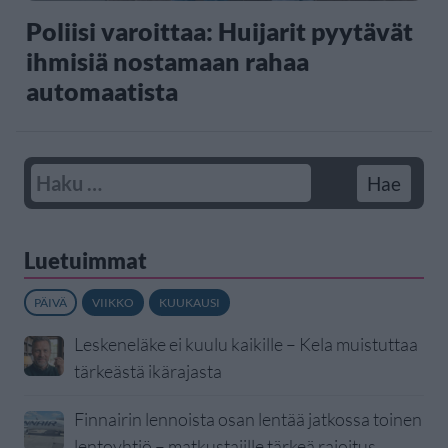
Poliisi varoittaa: Huijarit pyytävät
ihmisiä nostamaan rahaa
automaatista
Luetuimmat
PÄIVÄ
VIIKKO
KUUKAUSI
Leskeneläke ei kuulu kaikille – Kela muistuttaa
tärkeästä ikärajasta
Finnairin lennoista osan lentää jatkossa toinen
lentoyhtiö – matkustajille tärkeä rajoitus