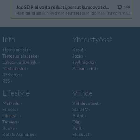
Info
Yhteistyössä
Tietoa meistä
Kesä!
Tietosuojalauseke
Jocka
Lähetä uutisvinkki
Tyyliniekka
Mediatiedot
Päivän Lehti
RSS-ohje
RSS
Lifestyle
Viihde
Matkailu
Viihdeuutiset
Fitness
StaraTV
Lifestyle
Autot
Terveys
Digi
Ruoka
Pelit
Koti & Asuminen
Elokuvat