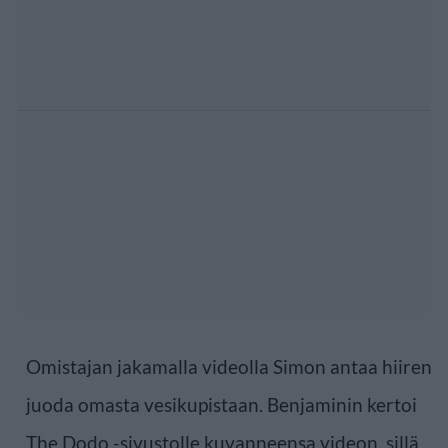
Omistajan jakamalla videolla Simon antaa hiiren
juoda omasta vesikupistaan. Benjaminin kertoi
The Dodo -sivustolle kuvanneensa videon, sillä