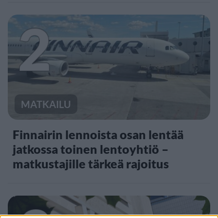
2
MATKAILU
Finnairin lennoista osan lentää
jatkossa toinen lentoyhtiö –
matkustajille tärkeä rajoitus