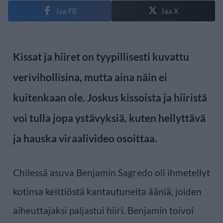
Jaa FB
Jaa X
Kissat ja hiiret on tyypillisesti kuvattu
verivihollisina, mutta aina näin ei
kuitenkaan ole. Joskus kissoista ja hiiristä
voi tulla jopa ystävyksiä, kuten hellyttävä
ja hauska viraalivideo osoittaa.
Chilessä asuva Benjamin Sagredo oli ihmetellyt
kotinsa keittiöstä kantautuneita ääniä, joiden
aiheuttajaksi paljastui hiiri. Benjamin toivoi