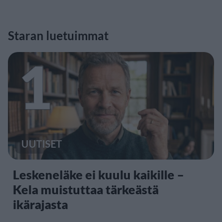
Staran luetuimmat
1
UUTISET
Leskeneläke ei kuulu kaikille –
Kela muistuttaa tärkeästä
ikärajasta