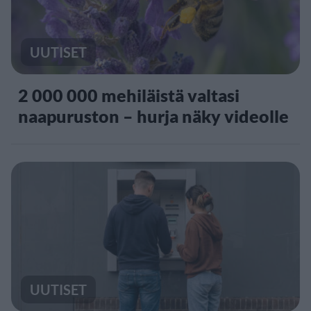
UUTISET
2 000 000 mehiläistä valtasi
naapuruston – hurja näky videolle
UUTISET