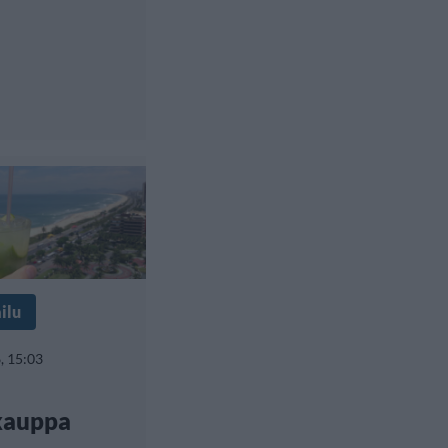
ilu
, 15:03
kauppa