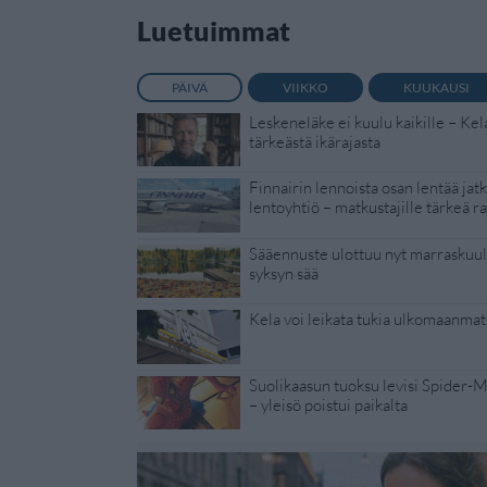
Luetuimmat
PÄIVÄ
VIIKKO
KUUKAUSI
Leskeneläke ei kuulu kaikille – Kel
tärkeästä ikärajasta
Finnairin lennoista osan lentää jat
lentoyhtiö – matkustajille tärkeä ra
Sääennuste ulottuu nyt marraskuull
syksyn sää
Kela voi leikata tukia ulkomaanmat
Suolikaasun tuoksu levisi Spider-
– yleisö poistui paikalta