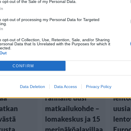
o opt-out of the Sale of my Personal Data.
In
to opt-out of processing my Personal Data for Targeted
ing.
In
o opt-out of Collection, Use, Retention, Sale, and/or Sharing
ersonal Data that Is Unrelated with the Purposes for which it
lected.
Out
u
Matkailu
Matka
CONFIRM
1:29
16.7.2026, 20:12
14.7.2026
om
Perämeren
Rova
Data Deletion
Data Access
Privacy Policy
taa
rannalle uusi
lento
atkan
matkailukohde –
uusia
västä
lomakeskus ja 15
lento
kusta
merinäköalavillaa
Euro