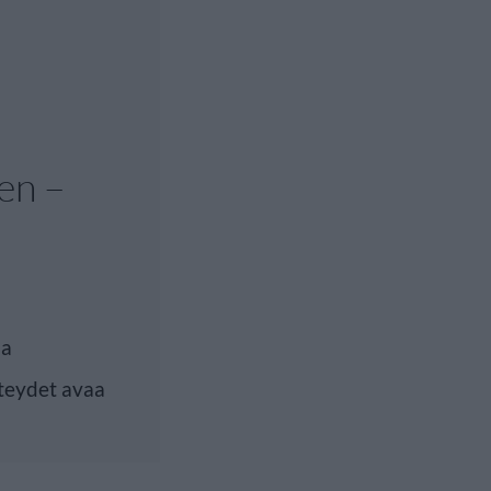
en –
ia
teydet avaa