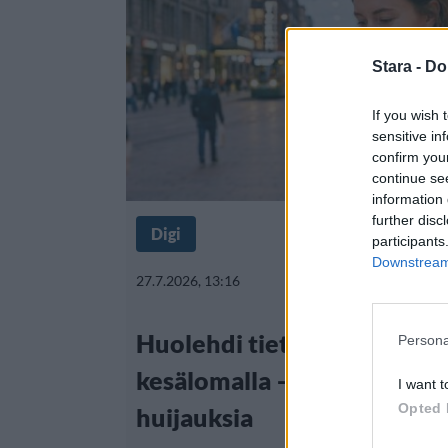
Stara -
Do
If you wish 
sensitive in
confirm you
continue se
information 
further disc
Digi
participants
Downstream 
27.7.2026, 13:16
Huolehdi tietoturvasta my
Persona
kesälomalla – näin ehkäise
I want t
Opted 
huijauksia