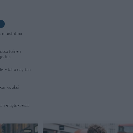
a muistuttaa
kossa toinen
joitus
e – tältä näyttää
kan vuoksi
Man -näytöksessä