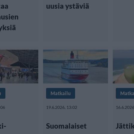
taa
uusia ystäviä
ausien
yksiä
u
Matkailu
Matka
:06
19.6.2026, 13:02
16.6.2026
i-
Suomalaiset
Jätti