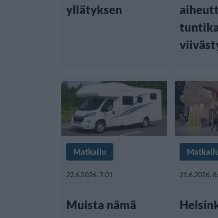
yllätyksen
aiheut
tuntik
viiväst
Matkailu
Matkail
22.6.2026, 7:01
21.6.2026, 8
Muista nämä
Helsink