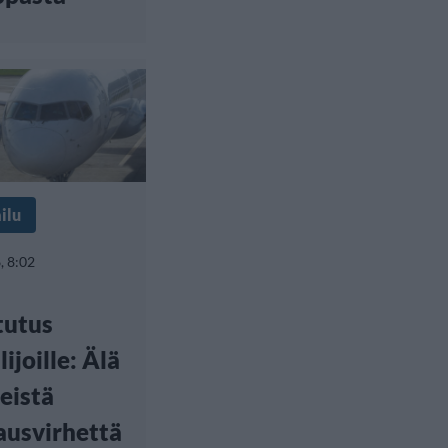
ilu
, 8:02
tutus
ijoille: Älä
leistä
usvirhettä