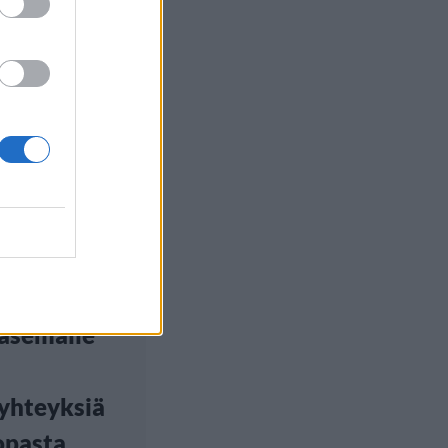
ilu
, 18:55
niemen
asemalle
yhteyksiä
opasta