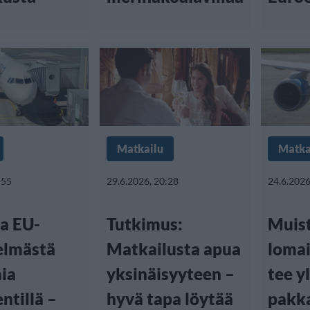
Matkailu
Matka
:55
29.6.2026, 20:28
24.6.2026
a EU-
Tutkimus:
Muis
telmästä
Matkailusta apua
lomail
ia
yksinäisyyteen –
tee y
ntillä –
hyvä tapa löytää
pakka