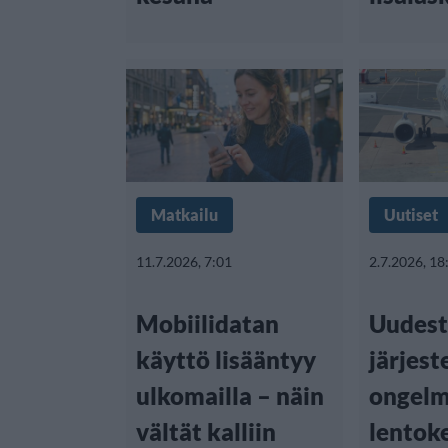
Matkailu
Uutiset
11.7.2026, 7:01
2.7.2026, 18
Mobiilidatan
Uudest
käyttö lisääntyy
järjes
ulkomailla – näin
ongelm
vältät kalliin
lentoke