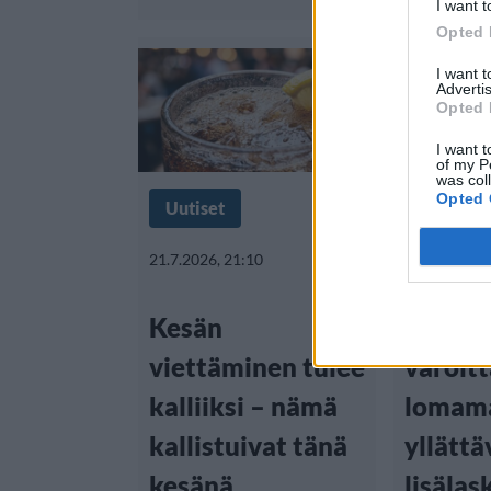
I want t
Opted 
I want 
Advertis
Opted 
I want t
of my P
was col
Opted 
Uutiset
Matkail
21.7.2026, 21:10
19.7.2026, 1
Kesän
Trafic
viettäminen tulee
varoit
kalliiksi – nämä
lomam
kallistuivat tänä
yllättä
kesänä
lisälas