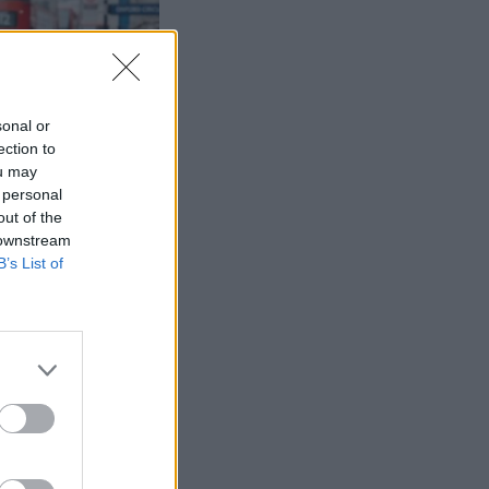
sonal or
ection to
ou may
 personal
out of the
 downstream
B’s List of
e? Tarkista
n hinnat