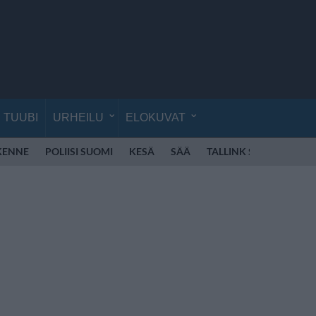
TUUBI
URHEILU
ELOKUVAT
IKENNE
POLIISI SUOMI
KESÄ
SÄÄ
TALLINK SILJA
POK