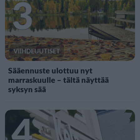
3
VIIHDEUUTISET
Sääennuste ulottuu nyt
marraskuulle – tältä näyttää
syksyn sää
4