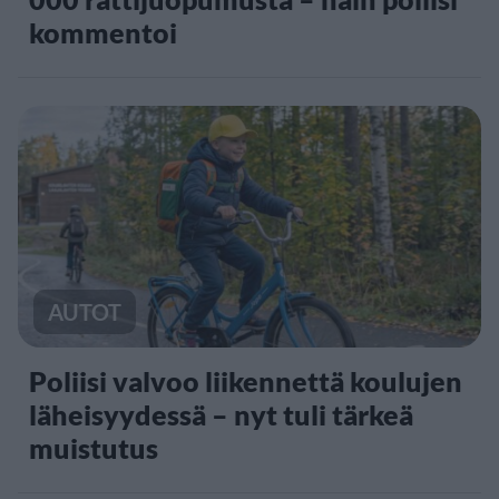
kommentoi
AUTOT
Poliisi valvoo liikennettä koulujen
läheisyydessä – nyt tuli tärkeä
muistutus