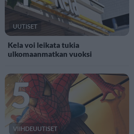
UUTISET
Kela voi leikata tukia
ulkomaanmatkan vuoksi
5
VIIHDEUUTISET