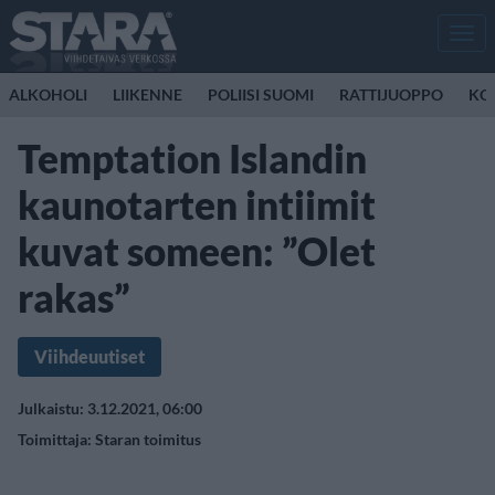
Men
ALKOHOLI
LIIKENNE
POLIISI SUOMI
RATTIJUOPPO
KO
Temptation Islandin
kaunotarten intiimit
kuvat someen: ”Olet
rakas”
Viihdeuutiset
Julkaistu: 3.12.2021, 06:00
Toimittaja:
Staran toimitus