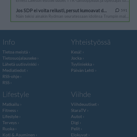
Info
Yhteistyössä
Tietoa meistä
Kesä!
Tietosuojalauseke
Jocka
Lähetä uutisvinkki
Tyyliniekka
Mediatiedot
Päivän Lehti
RSS-ohje
RSS
Lifestyle
Viihde
Matkailu
Viihdeuutiset
Fitness
StaraTV
Lifestyle
Autot
Terveys
Digi
Ruoka
Pelit
Koti & Asuminen
Elokuvat