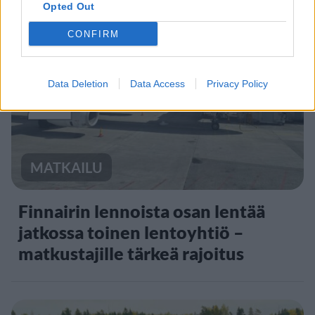
Opted Out
CONFIRM
2
Data Deletion
Data Access
Privacy Policy
MATKAILU
Finnairin lennoista osan lentää
jatkossa toinen lentoyhtiö –
matkustajille tärkeä rajoitus