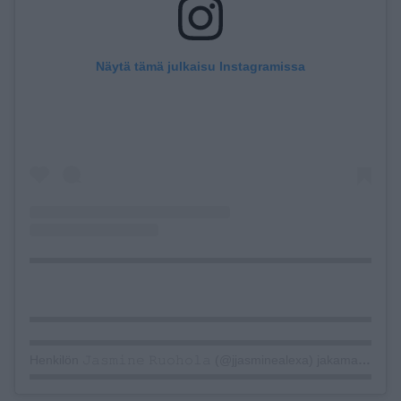
Näytä tämä julkaisu Instagramissa
Henkilön 𝙹𝚊𝚜𝚖𝚒𝚗𝚎 𝚁𝚞𝚘𝚑𝚘𝚕𝚊 (@jjasminealexa) jakama julkaisu