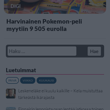
DIGI
Harvinainen Pokemon-peli
myytiin 9 505 eurolla
Luetuimmat
PÄIVÄ
VIIKKO
KUUKAUSI
Leskeneläke ei kuulu kaikille – Kela muistuttaa
tärkeästä ikärajasta
Finnairin lennoista osan lentää jatkossa toinen