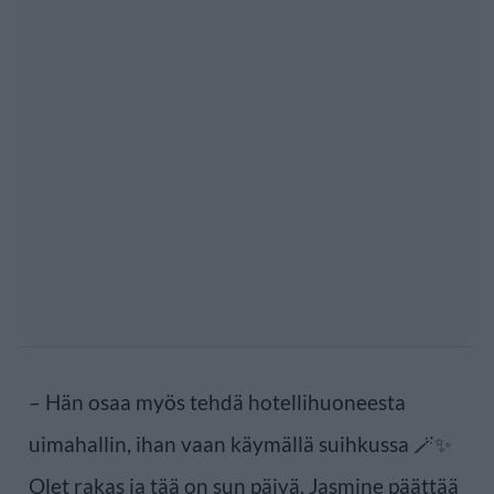
– Hän osaa myös tehdä hotellihuoneesta
uimahallin, ihan vaan käymällä suihkussa 🪄✨
Olet rakas ja tää on sun päivä, Jasmine päättää