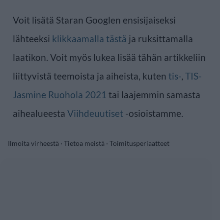
Voit lisätä Staran Googlen ensisijaiseksi
lähteeksi
klikkaamalla tästä
ja ruksittamalla
laatikon. Voit myös lukea lisää tähän artikkeliin
liittyvistä teemoista ja aiheista, kuten
tis-
,
TIS-
Jasmine Ruohola 2021
tai laajemmin samasta
aihealueesta
Viihdeuutiset
-osioistamme.
Ilmoita virheestä
·
Tietoa meistä
·
Toimitusperiaatteet