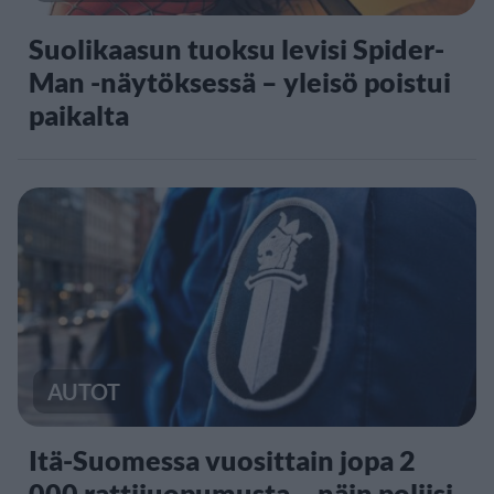
Suolikaasun tuoksu levisi Spider-
Man -näytöksessä – yleisö poistui
paikalta
AUTOT
Itä-Suomessa vuosittain jopa 2
000 rattijuopumusta – näin poliisi