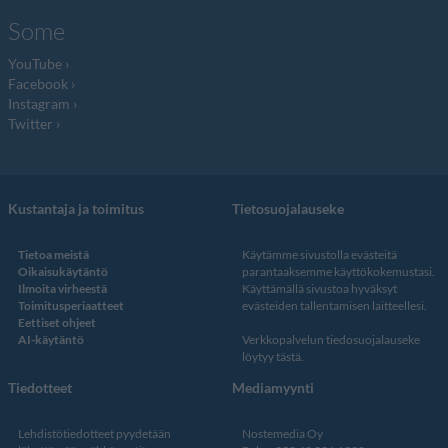
Some
YouTube
Facebook
Instagram
Twitter
Kustantaja ja toimitus
Tietosuojalauseke
Tietoa meistä
Käytämme sivustolla evästeitä
Oikaisukäytäntö
parantaaksemme käyttökokemustasi.
Ilmoita virheestä
Käyttämällä sivustoa hyväksyt
Toimitusperiaatteet
evästeiden tallentamisen laitteellesi.
Eettiset ohjeet
AI-käytäntö
Verkkopalvelun
tiedosuojalauseke
löytyy tästä
.
Tiedotteet
Mediamyynti
Lehdistötiedotteet pyydetään
Nostemedia Oy