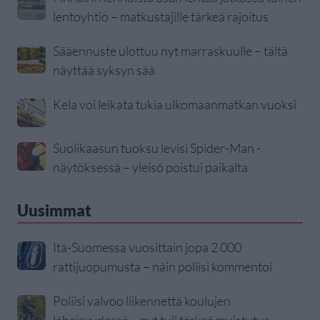
lentoyhtiö – matkustajille tärkeä rajoitus
Sääennuste ulottuu nyt marraskuulle – tältä
näyttää syksyn sää
Kela voi leikata tukia ulkomaanmatkan vuoksi
Suolikaasun tuoksu levisi Spider-Man -
näytöksessä – yleisö poistui paikalta
Uusimmat
Itä-Suomessa vuosittain jopa 2 000
rattijuopumusta – näin poliisi kommentoi
Poliisi valvoo liikennettä koulujen
läheisyydessä – nyt tuli tärkeä muistutus