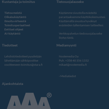
Kustantaja ja toimitus
Tietosuojalauseke
Tietoa meistä
Käytämme sivustolla evästeitä
Oikaisukäytäntö
parantaaksemme käyttökokemustasi.
Ilmoita virheestä
Käyttämällä sivustoa hyväksyt
Toimitusperiaatteet
evästeiden tallentamisen laitteellesi.
Eettiset ohjeet
AI-käytäntö
Verkkopalvelun
tiedosuojalauseke
löytyy tästä
.
Tiedotteet
Mediamyynti
Lehdistötiedotteet pyydetään
Nostemedia Oy
lähettämään sähköpostitse
Puh. +358 40 356 1332
osoitteeseen
toimitus@stara.fi
mikael@nostemedia.fi
Mediatiedot
Ajankohtaista