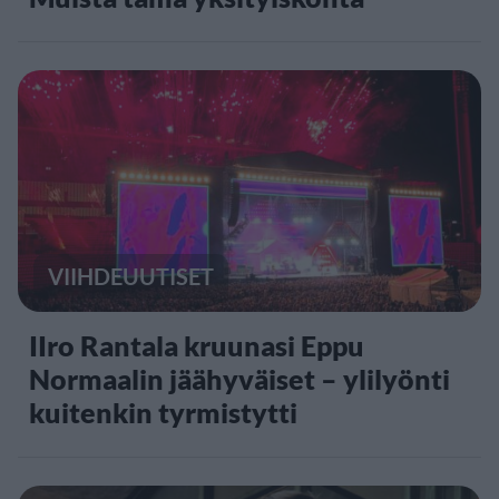
VIIHDEUUTISET
IIro Rantala kruunasi Eppu
Normaalin jäähyväiset – ylilyönti
kuitenkin tyrmistytti