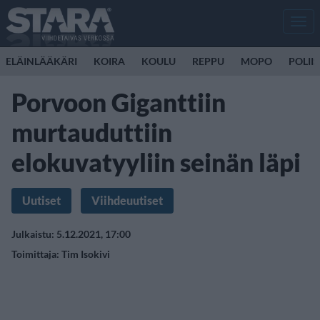
Men
ELÄINLÄÄKÄRI
KOIRA
KOULU
REPPU
MOPO
POLII
Porvoon Giganttiin
murtauduttiin
elokuvatyyliin seinän läpi
Uutiset
Viihdeuutiset
Julkaistu: 5.12.2021, 17:00
Toimittaja:
Tim Isokivi