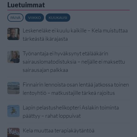
Luetuimmat
PÄIVÄ
VIIKKO
KUUKAUSI
Leskeneläke ei kuulu kaikille – Kela muistuttaa
tärkeästä ikärajasta
Työnantaja ei hyväksynyt etälääkärin
sairauslomatodistuksia – neljälle ei maksettu
sairausajan palkkaa
Finnairin lennoista osan lentää jatkossa toinen
lentoyhtiö – matkustajille tärkeä rajoitus
Lapin pelastushelikopteri Aslakin toiminta
päättyy – rahat loppuivat
Kela muuttaa terapiakäytäntöä