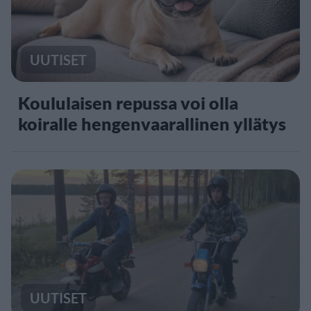
UUTISET
Koululaisen repussa voi olla
koiralle hengenvaarallinen yllätys
UUTISET