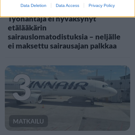
Data Deletion
Data Access
Privacy Policy
Työnantaja ei hyväksynyt
etälääkärin
sairauslomatodistuksia – neljälle
ei maksettu sairausajan palkkaa
3
MATKAILU