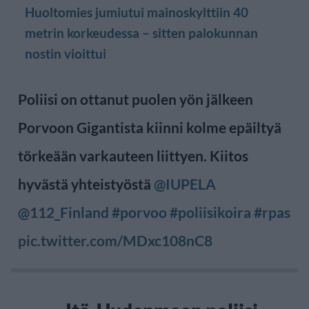
Huoltomies jumiutui mainoskylttiin 40
metrin korkeudessa – sitten palokunnan
nostin vioittui
Poliisi on ottanut puolen yön jälkeen
Porvoon Gigantista kiinni kolme epäiltyä
törkeään varkauteen liittyen. Kiitos
hyvästä yhteistyöstä
@IUPELA
@112_Finland
#porvoo
#poliisikoira
#rpas
pic.twitter.com/MDxc108nC8