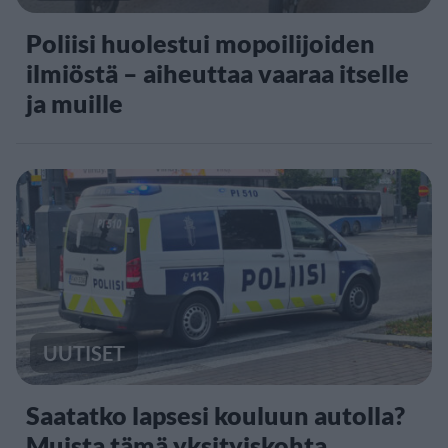
Poliisi huolestui mopoilijoiden
ilmiöstä – aiheuttaa vaaraa itselle
ja muille
UUTISET
Saatatko lapsesi kouluun autolla?
Muista tämä yksityiskohta