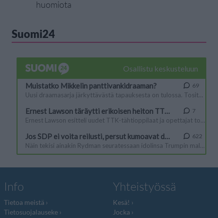
huomiota
Suomi24
Info
Yhteistyössä
Tietoa meistä
Kesä!
Tietosuojalauseke
Jocka