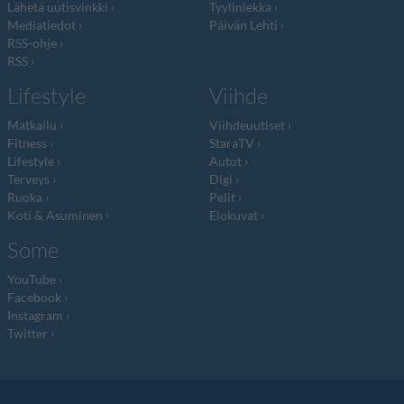
Lähetä uutisvinkki
Tyyliniekka
Mediatiedot
Päivän Lehti
RSS-ohje
RSS
Lifestyle
Viihde
Matkailu
Viihdeuutiset
Fitness
StaraTV
Lifestyle
Autot
Terveys
Digi
Ruoka
Pelit
Koti & Asuminen
Elokuvat
Some
YouTube
Facebook
Instagram
Twitter