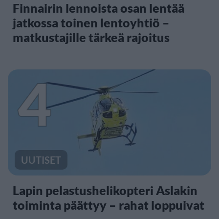
Finnairin lennoista osan lentää
jatkossa toinen lentoyhtiö –
matkustajille tärkeä rajoitus
4
UUTISET
Lapin pelastushelikopteri Aslakin
toiminta päättyy – rahat loppuivat