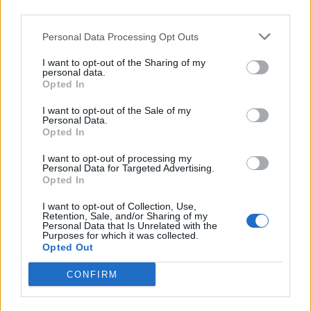
third parties.
Personal Data Processing Opt Outs
UUTISET
I want to opt-out of the Sharing of my
personal data.
Opted In
Leskeneläke ei kuulu kaikille –
I want to opt-out of the Sale of my
Kela muistuttaa tärkeästä
Personal Data.
ikärajasta
Opted In
I want to opt-out of processing my
Personal Data for Targeted Advertising.
Opted In
2
I want to opt-out of Collection, Use,
Retention, Sale, and/or Sharing of my
Personal Data that Is Unrelated with the
Purposes for which it was collected.
Opted Out
CONFIRM
UUTISET