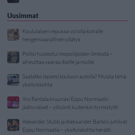
Uusimmat
Koululaisen repussa voi olla koiralle
hengenvaarallinen yllätys
Poliisi huolestui mopoilijoiden ilmiöstä –
aiheuttaa vaaraa itselle ja muille
Saatatko lapsesi kouluun autolla? Muista tämä
yksityiskohta
IIro Rantala kruunasi Eppu Normaalin
jäähyväiset – ylilyönti kuitenkin tyrmistytti
Alexander Stubb ja Aleksander Barkov juhlivat
Eppu Normaalia – yksityiskohta herätti