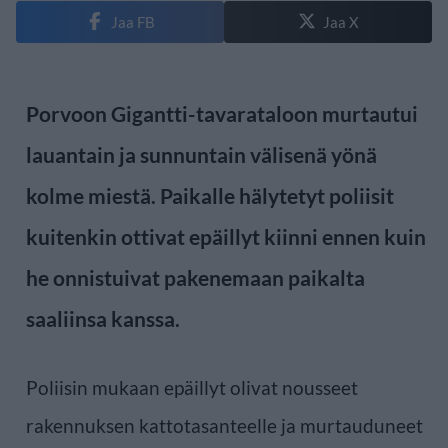
Jaa FB
Jaa X
Porvoon Gigantti-tavarataloon murtautui
lauantain ja sunnuntain välisenä yönä
kolme miestä. Paikalle hälytetyt poliisit
kuitenkin ottivat epäillyt kiinni ennen kuin
he onnistuivat pakenemaan paikalta
saaliinsa kanssa.
Poliisin mukaan epäillyt olivat nousseet
rakennuksen kattotasanteelle ja murtauduneet