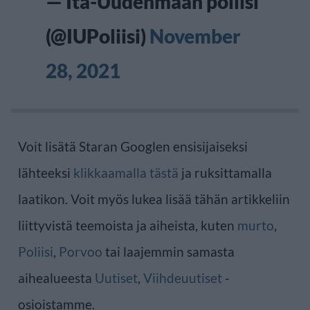
— Itä-Uudenmaan poliisi
(@IUPoliisi)
November
28, 2021
Voit lisätä Staran Googlen ensisijaiseksi
lähteeksi
klikkaamalla tästä
ja ruksittamalla
laatikon. Voit myös lukea lisää tähän artikkeliin
liittyvistä teemoista ja aiheista, kuten
murto
,
Poliisi
,
Porvoo
tai laajemmin samasta
aihealueesta
Uutiset
,
Viihdeuutiset
-
osioistamme.