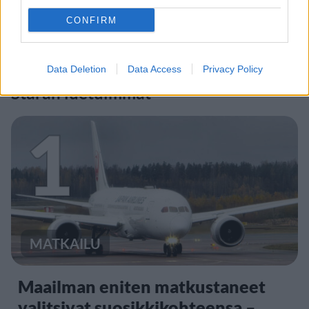
CONFIRM
Data Deletion
Data Access
Privacy Policy
Staran luetuimmat
1
MATKAILU
Maailman eniten matkustaneet
valitsivat suosikkikohteensa –