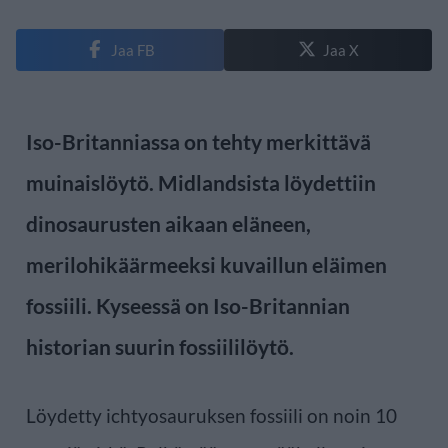
Jaa FB
Jaa X
Iso-Britanniassa on tehty merkittävä
muinaislöytö. Midlandsista löydettiin
dinosaurusten aikaan eläneen,
merilohikäärmeeksi kuvaillun eläimen
fossiili. Kyseessä on Iso-Britannian
historian suurin fossiililöytö.
Löydetty ichtyosauruksen fossiili on noin 10