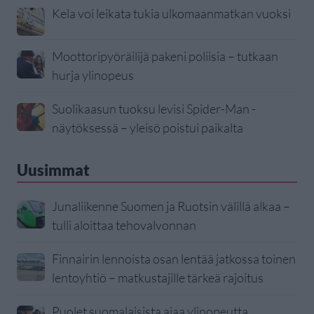
Kela voi leikata tukia ulkomaanmatkan vuoksi
Moottoripyöräilijä pakeni poliisia – tutkaan
hurja ylinopeus
Suolikaasun tuoksu levisi Spider-Man -
näytöksessä – yleisö poistui paikalta
Uusimmat
Junaliikenne Suomen ja Ruotsin välillä alkaa –
tulli aloittaa tehovalvonnan
Finnairin lennoista osan lentää jatkossa toinen
lentoyhtiö – matkustajille tärkeä rajoitus
Puolet suomalaisista ajaa ylinopeutta