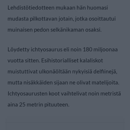
Lehdistötiedotteen mukaan hän huomasi
mudasta pilkottavan jotain, jotka osoittautui
muinaisen pedon selkänikaman osaksi.
Löydetty ichtyosaurus eli noin 180 miljoonaa
vuotta sitten. Esihistorialliset kalaliskot
muistuttivat ulkonäöltään nykyisiä delfiinejä,
mutta nisäkkäiden sijaan ne olivat matelijoita.
Ichtyosaurusten koot vaihtelivat noin metristä
aina 25 metrin pituuteen.