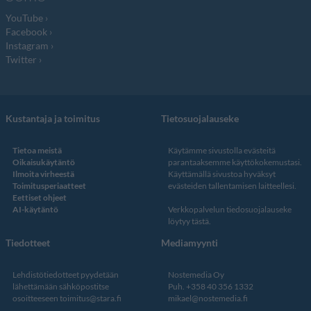
YouTube
Facebook
Instagram
Twitter
Kustantaja ja toimitus
Tietosuojalauseke
Tietoa meistä
Käytämme sivustolla evästeitä
Oikaisukäytäntö
parantaaksemme käyttökokemustasi.
Ilmoita virheestä
Käyttämällä sivustoa hyväksyt
Toimitusperiaatteet
evästeiden tallentamisen laitteellesi.
Eettiset ohjeet
AI-käytäntö
Verkkopalvelun
tiedosuojalauseke
löytyy tästä
.
Tiedotteet
Mediamyynti
Lehdistötiedotteet pyydetään
Nostemedia Oy
lähettämään sähköpostitse
Puh. +358 40 356 1332
osoitteeseen
toimitus@stara.fi
mikael@nostemedia.fi