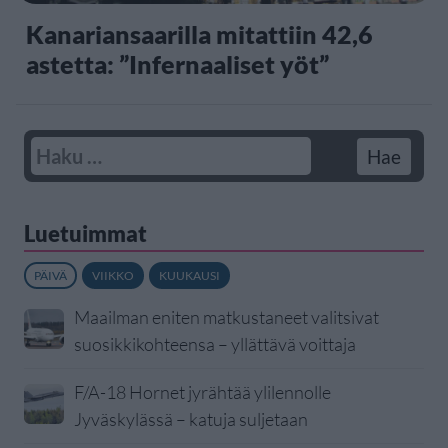
Kanariansaarilla mitattiin 42,6
astetta: ”Infernaaliset yöt”
Luetuimmat
PÄIVÄ
VIIKKO
KUUKAUSI
Maailman eniten matkustaneet valitsivat
suosikkikohteensa – yllättävä voittaja
F/A-18 Hornet jyrähtää ylilennolle
Jyväskylässä – katuja suljetaan