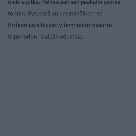
metriä pitkä. Pelkästään sen pääkallo painaa
tonnin. Kyseessä on ensimmäinen Iso-
Britanniasta löydetty temnodontosaurus
trigonodon -alalajin edustaja.