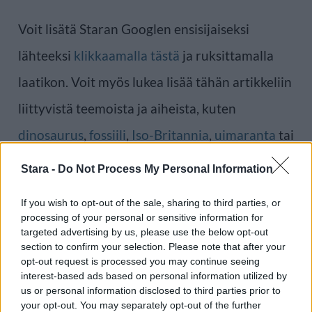
Voit lisätä Staran Googlen ensisijaiseksi
lähteeksi
klikkaamalla tästä
ja ruksittamalla
laatikon. Voit myös lukea lisää tähän artikkeliin
liittyvistä teemoista ja aiheista, kuten
dinosaurus
,
fossiili
,
Iso-Britannia
,
uimaranta
tai
laajemmin samasta aihealueesta
Viihdeuutiset
-
Stara -
Do Not Process My Personal Information
osioistamme.
If you wish to opt-out of the sale, sharing to third parties, or
processing of your personal or sensitive information for
Ilmoita virheestä
·
Tietoa meistä
·
Toimitusperiaatteet
targeted advertising by us, please use the below opt-out
section to confirm your selection. Please note that after your
opt-out request is processed you may continue seeing
interest-based ads based on personal information utilized by
us or personal information disclosed to third parties prior to
your opt-out. You may separately opt-out of the further