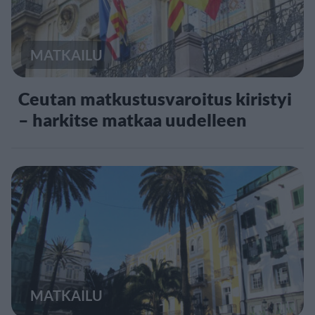
MATKAILU
Ceutan matkustusvaroitus kiristyi
– harkitse matkaa uudelleen
MATKAILU