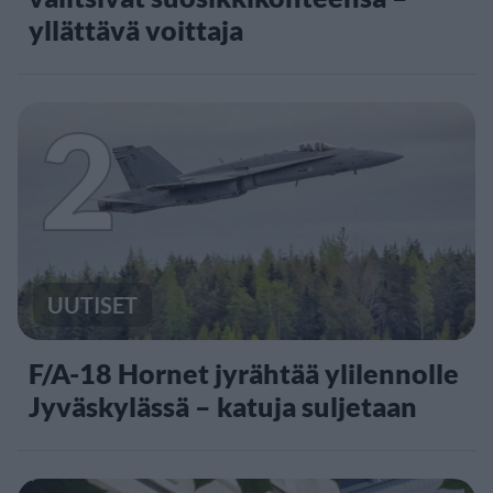
yllättävä voittaja
2
UUTISET
F/A-18 Hornet jyrähtää ylilennolle
Jyväskylässä – katuja suljetaan