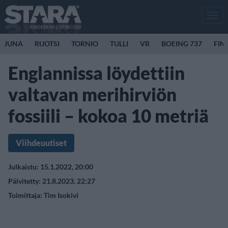
Men
JUNA
RUOTSI
TORNIO
TULLI
VR
BOEING 737
FIN
Englannissa löydettiin
valtavan merihirviön
fossiili – kokoa 10 metriä
Viihdeuutiset
Julkaistu: 15.1.2022, 20:00
Päivitetty: 21.8.2023, 22:27
Toimittaja:
Tim Isokivi