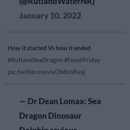
(@RutlandWaterNR)
January 10, 2022
How it started Vs how it ended
#RutlandSeaDragon
#FossilFriday
pic.twitter.com/uOb8coKvaj
— Dr Dean Lomax: Sea
Dragon Dinosaur
Dolphin saviour