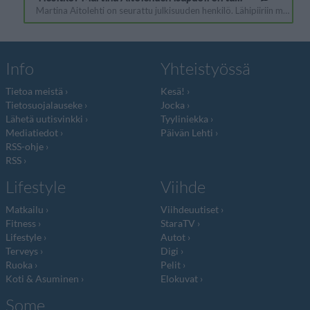
Info
Yhteistyössä
Tietoa meistä
Kesä!
Tietosuojalauseke
Jocka
Lähetä uutisvinkki
Tyyliniekka
Mediatiedot
Päivän Lehti
RSS-ohje
RSS
Lifestyle
Viihde
Matkailu
Viihdeuutiset
Fitness
StaraTV
Lifestyle
Autot
Terveys
Digi
Ruoka
Pelit
Koti & Asuminen
Elokuvat
Some