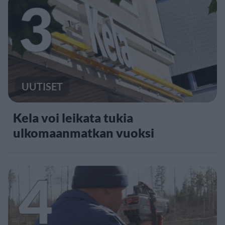
3
UUTISET
Kela voi leikata tukia
ulkomaanmatkan vuoksi
4