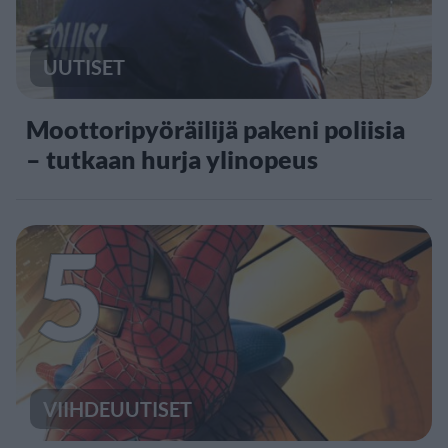
UUTISET
Moottoripyöräilijä pakeni poliisia
– tutkaan hurja ylinopeus
5
VIIHDEUUTISET