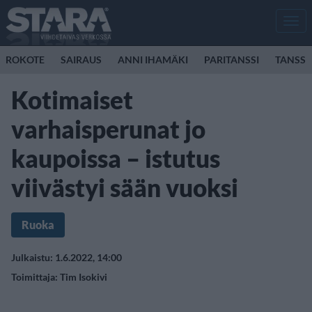
Men
ROKOTE
SAIRAUS
ANNI IHAMÄKI
PARITANSSI
TANSSI
Kotimaiset
varhaisperunat jo
kaupoissa – istutus
viivästyi sään vuoksi
Ruoka
Julkaistu: 1.6.2022, 14:00
Toimittaja:
Tim Isokivi