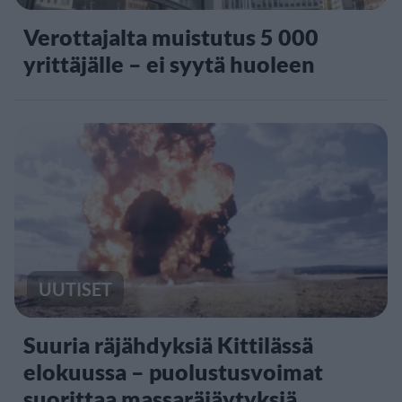
Verottajalta muistutus 5 000
yrittäjälle – ei syytä huoleen
UUTISET
Suuria räjähdyksiä Kittilässä
elokuussa – puolustusvoimat
suorittaa massaräjäytyksiä