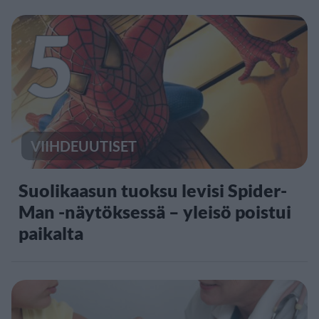
5
VIIHDEUUTISET
Suolikaasun tuoksu levisi Spider-
Man -näytöksessä – yleisö poistui
paikalta