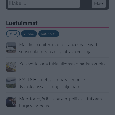
Luetuimmat
PÄIVÄ
VIIKKO
KUUKAUSI
Maailman eniten matkustaneet valitsivat
suosikkikohteensa – yllättävä voittaja
Kela voi leikata tukia ulkomaanmatkan vuoksi
F/A-18 Hornet jyrähtää ylilennolle
Jyväskylässä – katuja suljetaan
Moottoripyöräilijä pakeni poliisia – tutkaan
hurja ylinopeus