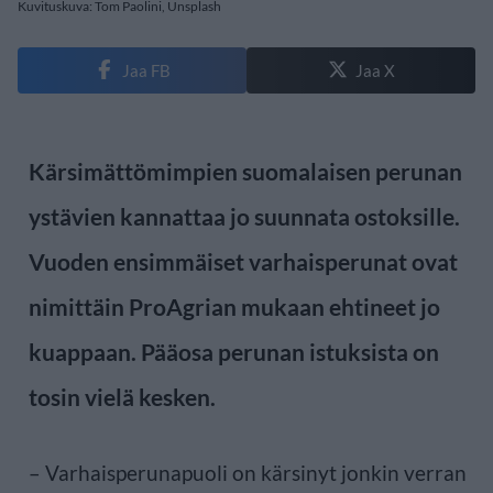
Kuvituskuva: Tom Paolini, Unsplash
Jaa FB
Jaa X
Kärsimättömimpien suomalaisen perunan
ystävien kannattaa jo suunnata ostoksille.
Vuoden ensimmäiset varhaisperunat ovat
nimittäin ProAgrian mukaan ehtineet jo
kuappaan. Pääosa perunan istuksista on
tosin vielä kesken.
– Varhaisperunapuoli on kärsinyt jonkin verran