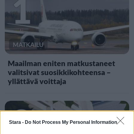
1
MATKAILU
Maailman eniten matkustaneet
valitsivat suosikkikohteensa –
yllättävä voittaja
2
Stara -
Do Not Process My Personal Information