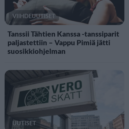
VIIHDEUUTISET
Tanssii Tähtien Kanssa -tanssiparit
paljastettiin – Vappu Pimiä jätti
suosikkiohjelman
UUTISET