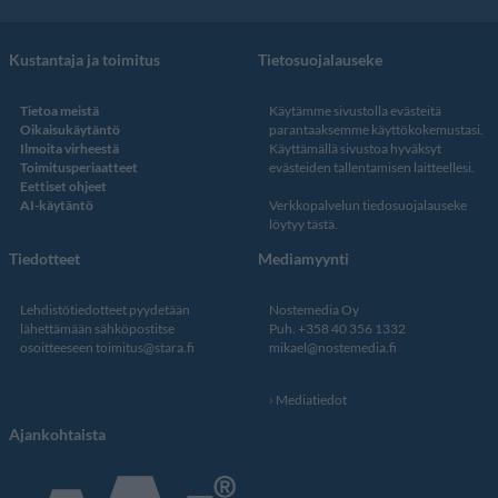
Kustantaja ja toimitus
Tietosuojalauseke
Tietoa meistä
Käytämme sivustolla evästeitä
Oikaisukäytäntö
parantaaksemme käyttökokemustasi.
Ilmoita virheestä
Käyttämällä sivustoa hyväksyt
Toimitusperiaatteet
evästeiden tallentamisen laitteellesi.
Eettiset ohjeet
AI-käytäntö
Verkkopalvelun
tiedosuojalauseke
löytyy tästä
.
Tiedotteet
Mediamyynti
Lehdistötiedotteet pyydetään
Nostemedia Oy
lähettämään sähköpostitse
Puh. +358 40 356 1332
osoitteeseen
toimitus@stara.fi
mikael@nostemedia.fi
Mediatiedot
Ajankohtaista