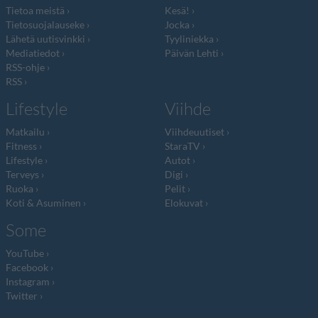
Tietoa meistä
Kesä!
Tietosuojalauseke
Jocka
Lähetä uutisvinkki
Tyyliniekka
Mediatiedot
Päivän Lehti
RSS-ohje
RSS
Lifestyle
Viihde
Matkailu
Viihdeuutiset
Fitness
StaraTV
Lifestyle
Autot
Terveys
Digi
Ruoka
Pelit
Koti & Asuminen
Elokuvat
Some
YouTube
Facebook
Instagram
Twitter