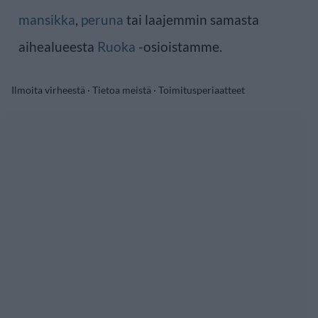
mansikka
,
peruna
tai laajemmin samasta
aihealueesta
Ruoka
-osioistamme.
Ilmoita virheestä
·
Tietoa meistä
·
Toimitusperiaatteet