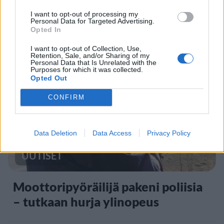
F/A-18 Hornet jyrähtää ylilennolle
I want to opt-out of processing my
Personal Data for Targeted Advertising.
Jyväskylässä – katuja suljetaan
Opted In
I want to opt-out of Collection, Use,
Retention, Sale, and/or Sharing of my
Personal Data that Is Unrelated with the
4
Purposes for which it was collected.
Opted Out
CONFIRM
Data Deletion
Data Access
Privacy Policy
UUTISET
Moottoripyöräilijä pakeni poliisia
– tutkaan hurja ylinopeus