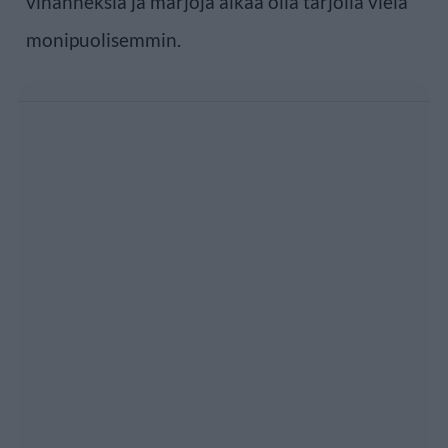
vihanneksia ja marjoja alkaa olla tarjolla vielä
monipuolisemmin.