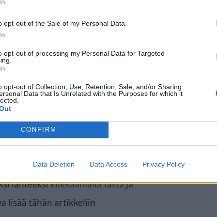
In
o opt-out of the Sale of my Personal Data.
In
to opt-out of processing my Personal Data for Targeted
gentti Rich Paulin kanssa yhteen
ing.
In
istettiin vuosi sitten.
o opt-out of Collection, Use, Retention, Sale, and/or Sharing
ersonal Data that Is Unrelated with the Purposes for which it
, aikooko pariskunta yrittää
lected.
Out
t aiemmin suoraan, että hän
CONFIRM
mmilla on lapsia edellisistä
olme.
Data Deletion
Data Access
Privacy Policy
ksi lähteeksi
klikkaamalla tästä
ja
a lisää tähän artikkeliin