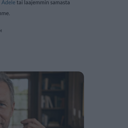
n
Adele
tai laajemmin samasta
mme.
et