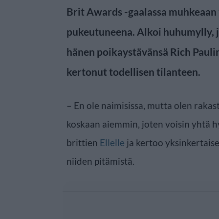
Brit Awards -gaalassa muhkeaan
pukeutuneena. Alkoi huhumylly, jo
hänen poikaystävänsä Rich Paulin
kertonut todellisen tilanteen.
– En ole naimisissa, mutta olen rakas
koskaan aiemmin, joten voisin yhtä hy
brittien
Ellelle
ja kertoo yksinkertaise
niiden pitämistä.