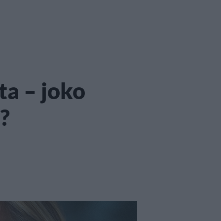
ta – joko
?