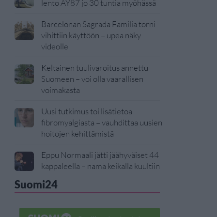
lento AY87 jo 30 tuntia myöhässä
Barcelonan Sagrada Familia torni
vihittiin käyttöön – upea näky
videolle
Keltainen tuulivaroitus annettu
Suomeen – voi olla vaarallisen
voimakasta
Uusi tutkimus toi lisätietoa
fibromyalgiasta – vauhdittaa uusien
hoitojen kehittämistä
Eppu Normaali jätti jäähyväiset 44
kappaleella – nämä keikalla kuultiin
Suomi24