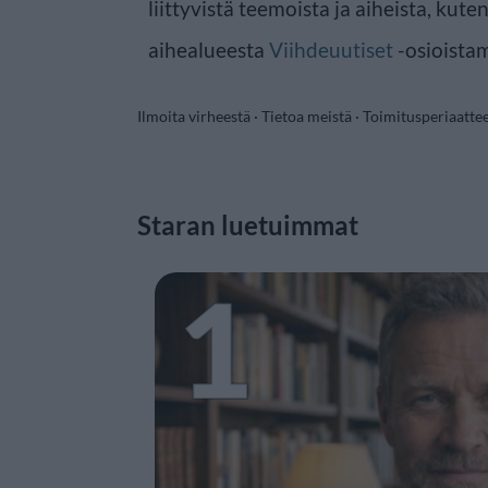
liittyvistä teemoista ja aiheista, kute
aihealueesta
Viihdeuutiset
-osioista
Ilmoita virheestä
·
Tietoa meistä
·
Toimitusperiaatte
Staran luetuimmat
1