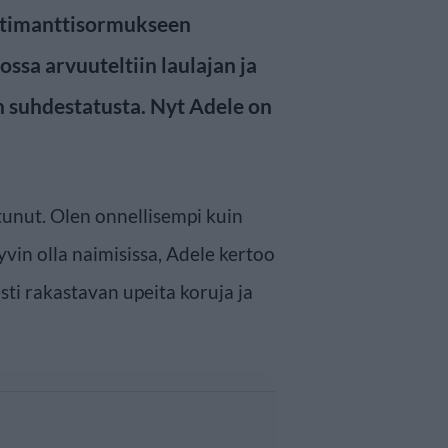
 timanttisormukseen
ssa arvuuteltiin laulajan ja
 suhdestatusta. Nyt Adele on
tunut. Olen onnellisempi kuin
vin olla naimisissa, Adele kertoo
sti rakastavan upeita koruja ja