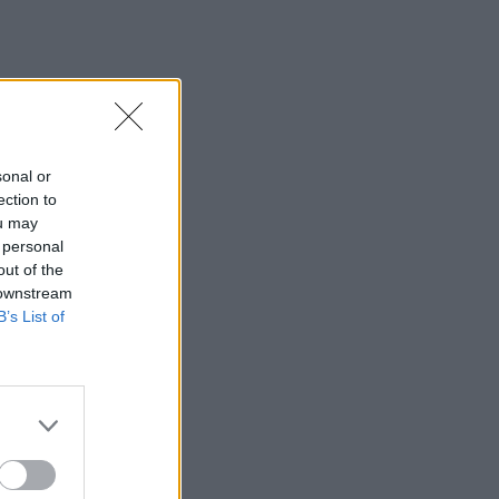
sonal or
ection to
ou may
 personal
out of the
 downstream
B’s List of