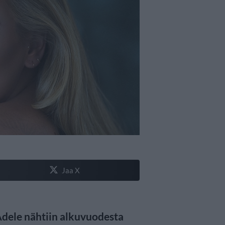
Jaa X
 Adele nähtiin alkuvuodesta