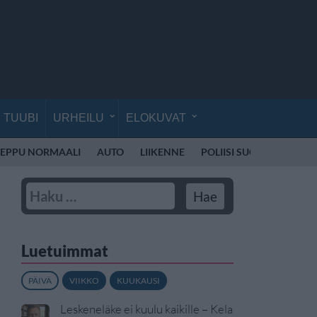
TUUBI
URHEILU
ELOKUVAT
EPPU NORMAALI
AUTO
LIIKENNE
POLIISI SUOMI
SKOOT
Luetuimmat
PÄIVÄ
VIIKKO
KUUKAUSI
Leskeneläke ei kuulu kaikille – Kela