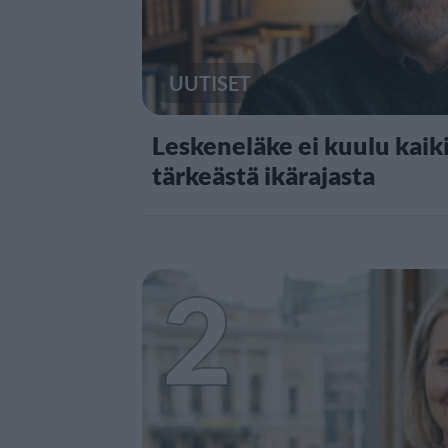
UUTISET
Leskeneläke ei kuulu kaiki
tärkeästä ikärajasta
2