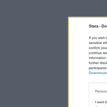
Stara -
Do
If you wish 
sensitive in
confirm you
continue se
information 
further disc
participants
Downstream 
Persona
I want t