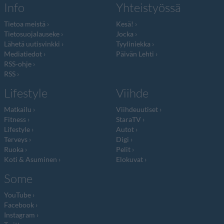
Info
Yhteistyössä
Tietoa meistä
Kesä!
Tietosuojalauseke
Jocka
Lähetä uutisvinkki
Tyyliniekka
Mediatiedot
Päivän Lehti
RSS-ohje
RSS
Lifestyle
Viihde
Matkailu
Viihdeuutiset
Fitness
StaraTV
Lifestyle
Autot
Terveys
Digi
Ruoka
Pelit
Koti & Asuminen
Elokuvat
Some
YouTube
Facebook
Instagram