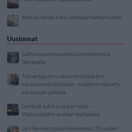
Kela voi leikata tukia ulkomaanmatkan vuoksi
Uusimmat
Laittomassa mopomiitissä onnettomuus
Seinäjoella
Työnantaja ei hyväksynyt etälääkärin
sairauslomatodistuksia – neljälle ei maksettu
sairausajan palkkaa
Lentävät autot ovat pian totta –
Yhdysvaltoihin avataan testikeskus
Jani Sievinen palasi kilpailemaan 20 vuoden