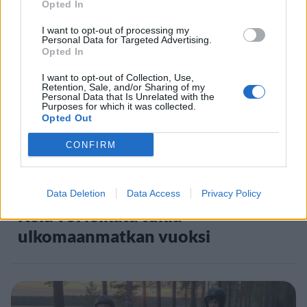
Kela muuttaa terapiakäytäntöä
Opted In
I want to opt-out of processing my
Personal Data for Targeted Advertising.
5
Opted In
I want to opt-out of Collection, Use,
Retention, Sale, and/or Sharing of my
Personal Data that Is Unrelated with the
Purposes for which it was collected.
Opted Out
CONFIRM
UUTISET
Data Deletion
Data Access
Privacy Policy
Kela voi leikata tukia
ulkomaanmatkan vuoksi