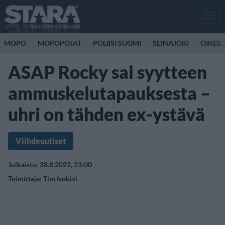
Men
MOPO
MOPOPOJAT
POLIISI SUOMI
SEINÄJOKI
OIKEU
ASAP Rocky sai syytteen
ammuskelutapauksesta –
uhri on tähden ex-ystävä
Viihdeuutiset
Julkaistu: 28.8.2022, 23:00
Toimittaja:
Tim Isokivi