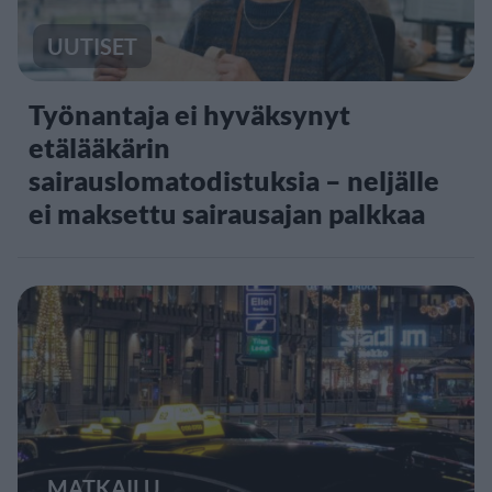
UUTISET
Työnantaja ei hyväksynyt
etälääkärin
sairauslomatodistuksia – neljälle
ei maksettu sairausajan palkkaa
MATKAILU