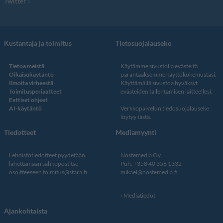
Twitter
Kustantaja ja toimitus
Tietosuojalauseke
Tietoa meistä
Käytämme sivustolla evästeitä
Oikaisukäytäntö
parantaaksemme käyttökokemustasi.
Ilmoita virheestä
Käyttämällä sivustoa hyväksyt
Toimitusperiaatteet
evästeiden tallentamisen laitteellesi.
Eettiset ohjeet
AI-käytäntö
Verkkopalvelun
tiedosuojalauseke
löytyy tästä
.
Tiedotteet
Mediamyynti
Lehdistötiedotteet pyydetään
Nostemedia Oy
lähettämään sähköpostitse
Puh. +358 40 356 1332
osoitteeseen
toimitus@stara.fi
mikael@nostemedia.fi
Mediatiedot
Ajankohtaista