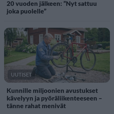
20 vuoden jälkeen: ”Nyt sattuu
joka puolelle”
UUTISET
Kunnille miljoonien avustukset
kävelyyn ja pyöräliikenteeseen –
tänne rahat menivät