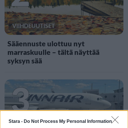
VIIHDEUUTISET
Sääennuste ulottuu nyt
marraskuulle – tältä näyttää
syksyn sää
3
Stara -
Do Not Process My Personal Information