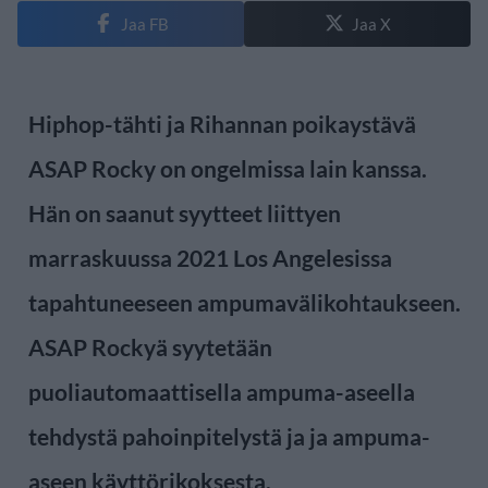
Jaa FB
Jaa X
Hiphop-tähti ja Rihannan poikaystävä
ASAP Rocky on ongelmissa lain kanssa.
Hän on saanut syytteet liittyen
marraskuussa 2021 Los Angelesissa
tapahtuneeseen ampumavälikohtaukseen.
ASAP Rockyä syytetään
puoliautomaattisella ampuma-aseella
tehdystä pahoinpitelystä ja ja ampuma-
aseen käyttörikoksesta.