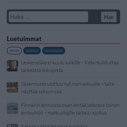
Luetuimmat
PÄIVÄ
VIIKKO
KUUKAUSI
Leskeneläke ei kuulu kaikille – Kela muistuttaa
tärkeästä ikärajasta
Sääennuste ulottuu nyt marraskuulle – tältä
näyttää syksyn sää
Finnairin lennoista osan lentää jatkossa toinen
lentoyhtiö – matkustajille tärkeä rajoitus
Kela muuttaa terapiakäytäntöä