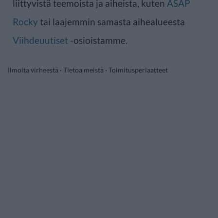
liittyvistä teemoista ja aiheista, kuten
ASAP
Rocky
tai laajemmin samasta aihealueesta
Viihdeuutiset
-osioistamme.
Ilmoita virheestä
·
Tietoa meistä
·
Toimitusperiaatteet