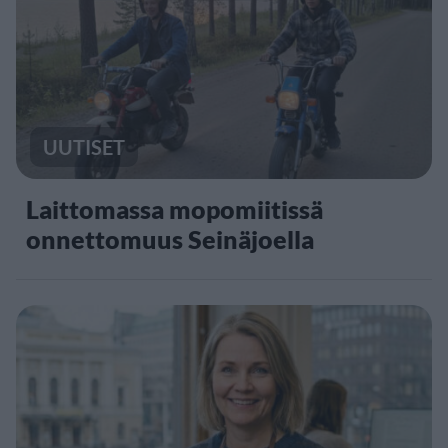
UUTISET
Laittomassa mopomiitissä
onnettomuus Seinäjoella