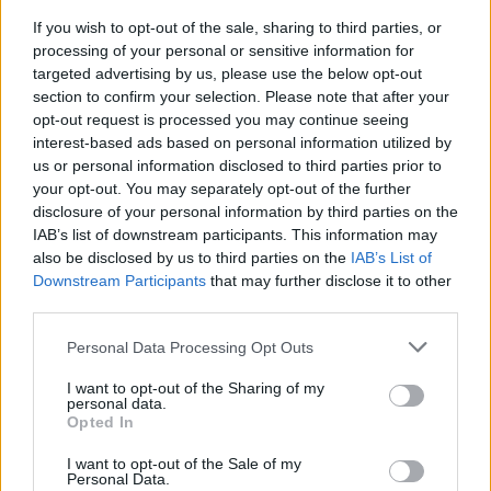
MATKAILU
If you wish to opt-out of the sale, sharing to third parties, or
processing of your personal or sensitive information for
targeted advertising by us, please use the below opt-out
Finnairin lennoista osan lentää
section to confirm your selection. Please note that after your
jatkossa toinen lentoyhtiö –
opt-out request is processed you may continue seeing
matkustajille tärkeä rajoitus
interest-based ads based on personal information utilized by
us or personal information disclosed to third parties prior to
your opt-out. You may separately opt-out of the further
disclosure of your personal information by third parties on the
4
IAB’s list of downstream participants. This information may
also be disclosed by us to third parties on the
IAB’s List of
Downstream Participants
that may further disclose it to other
third parties.
Personal Data Processing Opt Outs
I want to opt-out of the Sharing of my
personal data.
UUTISET
Opted In
I want to opt-out of the Sale of my
Personal Data.