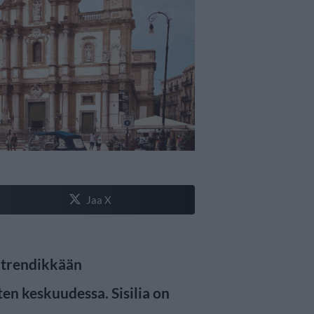
Jaa X
ä trendikkään
n keskuudessa. Sisilia on