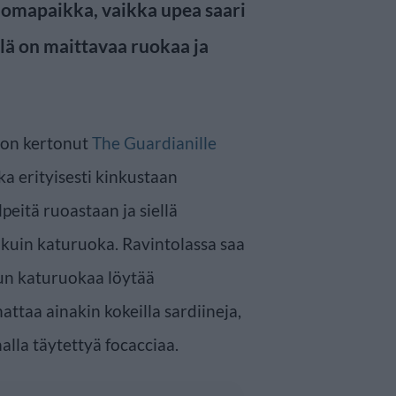
lomapaikka, vaikka upea saari
llä on maittavaa ruokaa ja
on kertonut
The Guardianille
a erityisesti kinkustaan
eitä ruoastaan ja siellä
 kuin katuruoka. Ravintolassa saa
kun katuruokaa löytää
attaa ainakin kokeilla sardiineja,
alla täytettyä focacciaa.