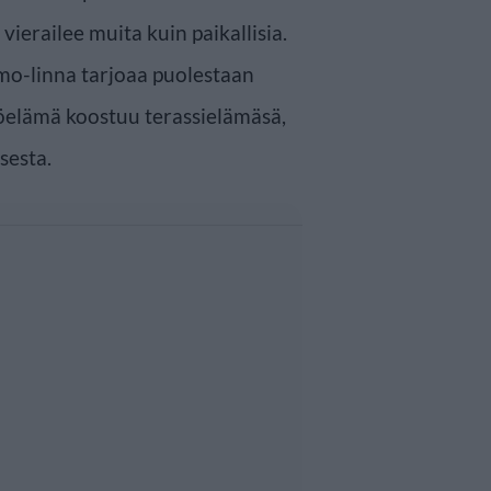
ierailee muita kuin paikallisia.
mo-linna tarjoaa puolestaan
öelämä koostuu terassielämäsä,
sesta.