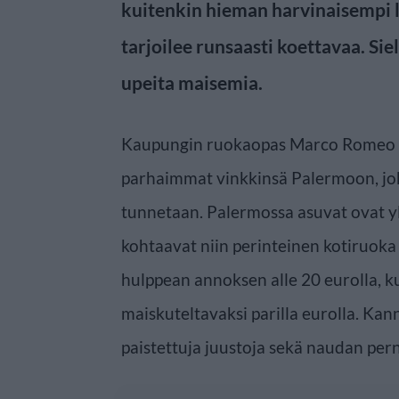
kuitenkin hieman harvinaisempi 
tarjoilee runsaasti koettavaa. Sie
upeita maisemia.
Kaupungin ruokaopas Marco Romeo 
parhaimmat vinkkinsä Palermoon, jok
tunnetaan. Palermossa asuvat ovat ylp
kohtaavat niin perinteinen kotiruoka
hulppean annoksen alle 20 eurolla, 
maiskuteltavaksi parilla eurolla. Kann
paistettuja juustoja sekä naudan pern