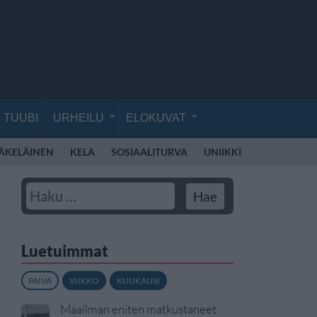
TUUBI
URHEILU
ELOKUVAT
ÄKELÄINEN
KELA
SOSIAALITURVA
UNIIKKI
ELLINOORA
Luetuimmat
PÄIVÄ
VIIKKO
KUUKAUSI
Maailman eniten matkustaneet