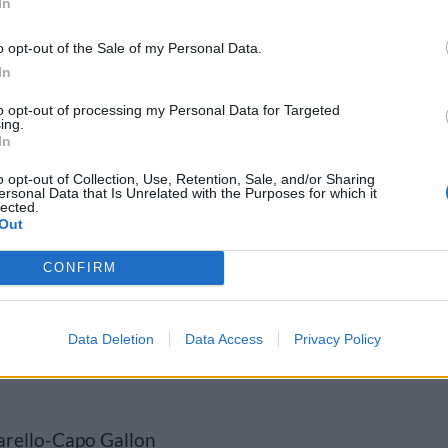
In
o opt-out of the Sale of my Personal Data.
In
to opt-out of processing my Personal Data for Targeted
ing.
In
 ja etenkin sen historiallinen
o opt-out of Collection, Use, Retention, Sale, and/or Sharing
ersonal Data that Is Unrelated with the Purposes for which it
lected.
 -aukiolta itään. Alueella
Out
a ja kaupunginosa on muuttunut
CONFIRM
ja käsityöläisputiikien
laista appelsiinilikööriä
Data Deletion
Data Access
Privacy Policy
carello-Capo Gallon