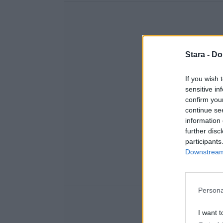
Stara -
Do
If you wish 
sensitive in
confirm you
continue se
information 
further disc
participants
Downstream 
Persona
I want t