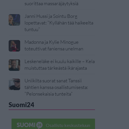
suorittaa massaräjäytyksiä
Janni Hussi ja Sointu Borg
lopettavat: ”Kyllähän tää haikeelta
tuntuu”
Madonna ja Kylie Minogue
toteuttivat faniensa unelman
Leskeneläke ei kuulu kaikille – Kela
muistuttaa tärkeästä ikärajasta
Uniikilta suorat sanat Tanssii
tähtien kanssa osallistumisesta:
”Pelonsekaisia tunteita”
Suomi24