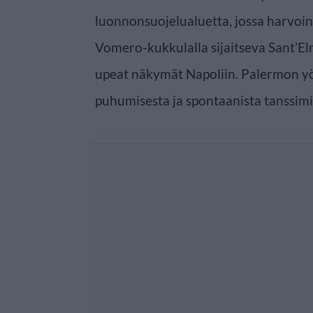
luonnonsuojelualuetta, jossa harvoin v
Vomero-kukkulalla sijaitseva Sant’El
upeat näkymät Napoliin. Palermon y
puhumisesta ja spontaanista tanssimi