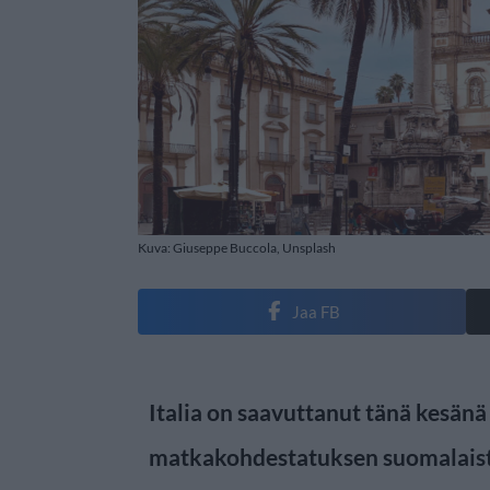
Kuva: Giuseppe Buccola, Unsplash
Jaa FB
Italia on saavuttanut tänä kesän
matkakohdestatuksen suomalaiste