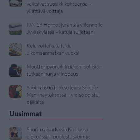
valitsivat suosikkikohteensa –
yllättävä voittaja
F/A-18 Hornet jyrähtää ylilennolle
Jyväskylässä – katuja suljetaan
Kela voi leikata tukia
ulkomaanmatkan vuoksi
Moottoripyöräilijä pakeni poliisia –
tutkaan hurja ylinopeus
Suolikaasun tuoksu levisi Spider-
Man -näytöksessä – yleisö poistui
paikalta
Uusimmat
Suuria räjähdyksiä Kittilässä
elokuussa – puolustusvoimat