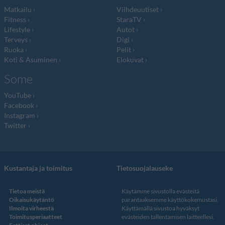
Matkailu
Viihdeuutiset
Fitness
StaraTV
Lifestyle
Autot
Terveys
Digi
Ruoka
Pelit
Koti & Asuminen
Elokuvat
Some
YouTube
Facebook
Instagram
Twitter
Kustantaja ja toimitus
Tietosuojalauseke
Tietoa meistä
Käytämme sivustolla evästeitä
Oikaisukäytäntö
parantaaksemme käyttökokemustasi.
Ilmoita virheestä
Käyttämällä sivustoa hyväksyt
Toimitusperiaatteet
evästeiden tallentamisen laitteellesi.