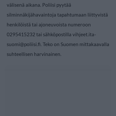
välisenä aikana. Poliisi pyytää
silminnäkijähavaintoja tapahtumaan liittyvistä
henkilöistä tai ajoneuvoista numeroon
0295415232 tai sähköpostilla vihjeet.ita-
suomi@poliisi.fi. Teko on Suomen mittakaavalla
suhteellisen harvinainen.