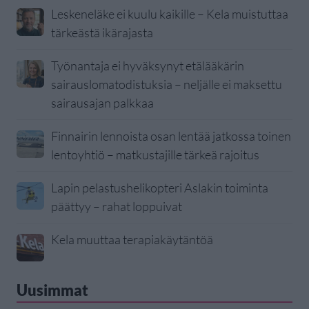
Leskeneläke ei kuulu kaikille – Kela muistuttaa
tärkeästä ikärajasta
Työnantaja ei hyväksynyt etälääkärin
sairauslomatodistuksia – neljälle ei maksettu
sairausajan palkkaa
Finnairin lennoista osan lentää jatkossa toinen
lentoyhtiö – matkustajille tärkeä rajoitus
Lapin pelastushelikopteri Aslakin toiminta
päättyy – rahat loppuivat
Kela muuttaa terapiakäytäntöä
Uusimmat