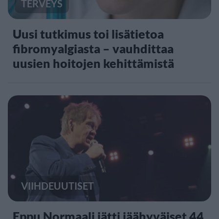
TERVEYS
Uusi tutkimus toi lisätietoa
fibromyalgiasta – vauhdittaa
uusien hoitojen kehittämistä
VIIHDEUUTISET
Eppu Normaali jätti jäähyväiset 44