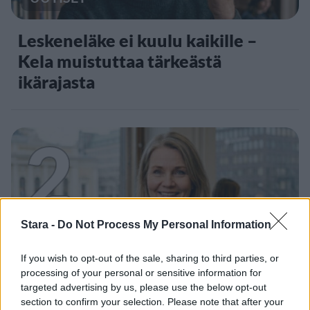
Leskeneläke ei kuulu kaikille –
Kela muistuttaa tärkeästä
ikärajasta
2
Stara -
Do Not Process My Personal Information
UUTISET
If you wish to opt-out of the sale, sharing to third parties, or
processing of your personal or sensitive information for
targeted advertising by us, please use the below opt-out
Työnantaja ei hyväksynyt
section to confirm your selection. Please note that after your