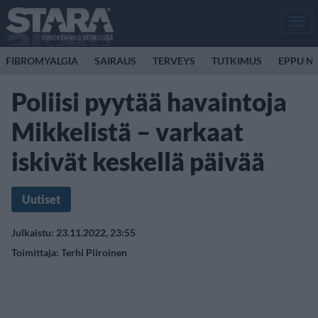
Men
FIBROMYALGIA
SAIRAUS
TERVEYS
TUTKIMUS
EPPU N
Poliisi pyytää havaintoja
Mikkelistä – varkaat
iskivät keskellä päivää
Uutiset
Julkaistu: 23.11.2022, 23:55
Toimittaja:
Terhi Piiroinen