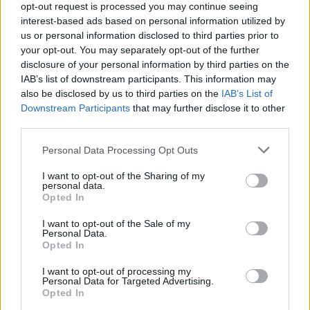
etälääkärin
opt-out request is processed you may continue seeing
interest-based ads based on personal information utilized by
sairauslomatodistuksia – neljälle
us or personal information disclosed to third parties prior to
ei maksettu sairausajan palkkaa
your opt-out. You may separately opt-out of the further
disclosure of your personal information by third parties on the
IAB’s list of downstream participants. This information may
also be disclosed by us to third parties on the
IAB’s List of
3
Downstream Participants
that may further disclose it to other
third parties.
Personal Data Processing Opt Outs
I want to opt-out of the Sharing of my
personal data.
Opted In
MATKAILU
I want to opt-out of the Sale of my
Personal Data.
Opted In
Finnairin lennoista osan lentää
I want to opt-out of processing my
Personal Data for Targeted Advertising.
jatkossa toinen lentoyhtiö –
Opted In
matkustajille tärkeä rajoitus