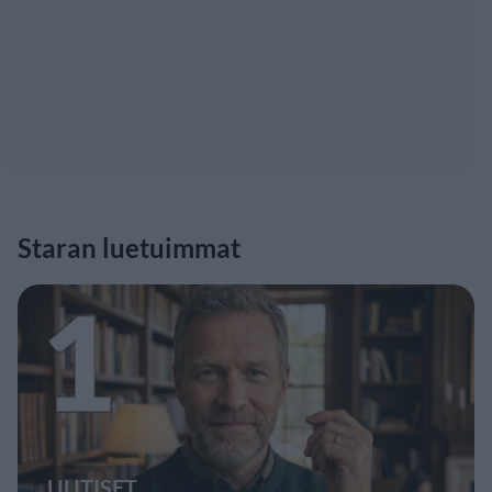
Staran luetuimmat
1
UUTISET