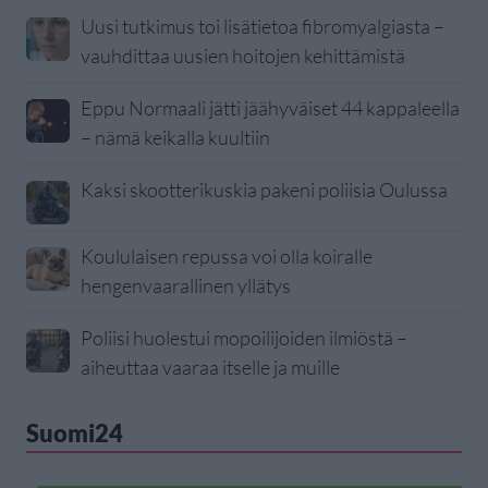
Uusi tutkimus toi lisätietoa fibromyalgiasta –
vauhdittaa uusien hoitojen kehittämistä
Eppu Normaali jätti jäähyväiset 44 kappaleella
– nämä keikalla kuultiin
Kaksi skootterikuskia pakeni poliisia Oulussa
Koululaisen repussa voi olla koiralle
hengenvaarallinen yllätys
Poliisi huolestui mopoilijoiden ilmiöstä –
aiheuttaa vaaraa itselle ja muille
Suomi24