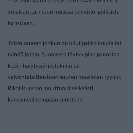
– Asunnosta oli anastettu runsaasti erilaista
omaisuutta, muun muassa televisio, poliisista
kerrotaan.
Toisin sanoen jonkun on ollut pakko kuulla tai
nähdä jotain. Suomessa täytyy pian panostaa
kodin hälytysjärjestelmiin tai
valvontalaitteistoon suuren maailman tyyliin.
Rikollisuus on muuttunut selkeästi
kansainvälisempään suuntaan.