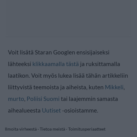
Voit lisätä Staran Googlen ensisijaiseksi
lähteeksi
klikkaamalla tästä
ja ruksittamalla
laatikon. Voit myös lukea lisää tähän artikkeliin
liittyvistä teemoista ja aiheista, kuten
Mikkeli
,
murto
,
Poliisi Suomi
tai laajemmin samasta
aihealueesta
Uutiset
-osioistamme.
Ilmoita virheestä
·
Tietoa meistä
·
Toimitusperiaatteet