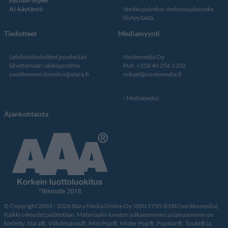
Eettiset ohjeet
AI-käytäntö
Verkkopalvelun
tiedosuojalauseke
löytyy tästä
.
Tiedotteet
Mediamyynti
Lehdistötiedotteet pyydetään
Nostemedia Oy
lähettämään sähköpostitse
Puh. +358 40 356 1332
osoitteeseen
toimitus@stara.fi
mikael@nostemedia.fi
Mediatiedot
Ajankohtaista
© Copyright 2003 - 2026 Stara Media Online Oy. ISSN 1795-8180 (verkkomedia).
Kaikki oikeudet pidätetään. Materiaalin luvaton julkaiseminen ja lainaaminen on
kielletty. Stara®, Viihdetaivas®, Miss Pop®, Mister Pop®, Popstar®, Tuubi® ja