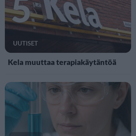
5
UUTISET
Kela muuttaa terapiakäytäntöä