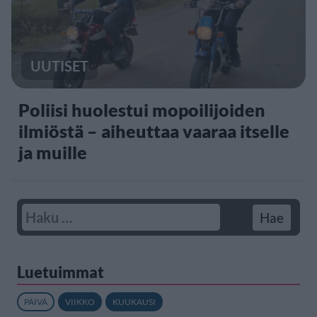
UUTISET
Poliisi huolestui mopoilijoiden
ilmiöstä – aiheuttaa vaaraa itselle
ja muille
Luetuimmat
PÄIVÄ
VIIKKO
KUUKAUSI