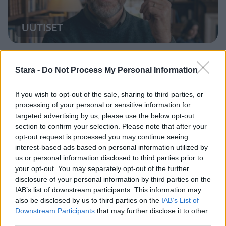
UUTISET
Leskeneläke ei kuulu kaikille –
Stara -
Do Not Process My Personal Information
Kela muistuttaa tärkeästä
ikärajasta
If you wish to opt-out of the sale, sharing to third parties, or
processing of your personal or sensitive information for
targeted advertising by us, please use the below opt-out
2
section to confirm your selection. Please note that after your
opt-out request is processed you may continue seeing
interest-based ads based on personal information utilized by
us or personal information disclosed to third parties prior to
your opt-out. You may separately opt-out of the further
disclosure of your personal information by third parties on the
IAB’s list of downstream participants. This information may
also be disclosed by us to third parties on the
IAB’s List of
Downstream Participants
that may further disclose it to other
MATKAILU
third parties.