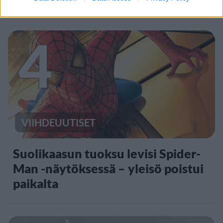
4
VIIHDEUUTISET
Suolikaasun tuoksu levisi Spider-
Man -näytöksessä – yleisö poistui
paikalta