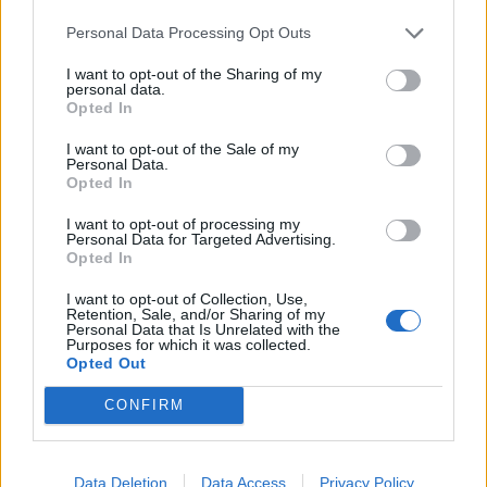
Personal Data Processing Opt Outs
Finnairin lennoista osan lentää
jatkossa toinen lentoyhtiö –
I want to opt-out of the Sharing of my
personal data.
matkustajille tärkeä rajoitus
Opted In
I want to opt-out of the Sale of my
Personal Data.
Opted In
3
I want to opt-out of processing my
Personal Data for Targeted Advertising.
Opted In
I want to opt-out of Collection, Use,
Retention, Sale, and/or Sharing of my
Personal Data that Is Unrelated with the
Purposes for which it was collected.
Opted Out
UUTISET
CONFIRM
Kela voi leikata tukia
ulkomaanmatkan vuoksi
Data Deletion
Data Access
Privacy Policy