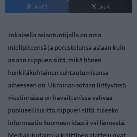
Jaa FB
Jaa X
Jokaisella asiantuntijalla on oma
mielipiteensä ja perustelunsa asiaan kuin
asiaan riippuen siitä, mikä hänen
henkiläkohtainen suhtautumisensa
aiheeseen on. Ukrainan sotaan liittyvässä
viestinnässä on havaittavissa vahvaa
puolueellisuutta riippuen siitä, tuleeko
informaatio Suomeen idästä vai lännestä.
Medialukutaito ja kriittinen ajattelu ovat