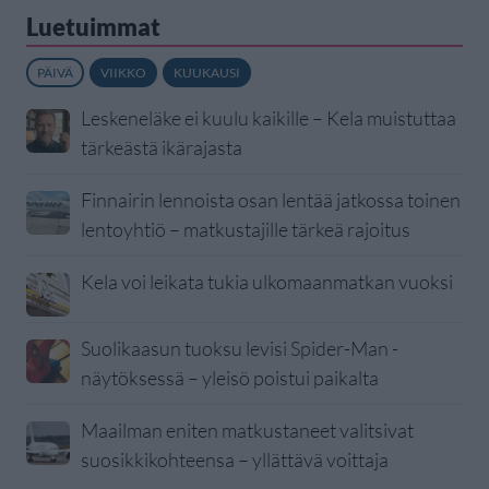
Luetuimmat
PÄIVÄ
VIIKKO
KUUKAUSI
Leskeneläke ei kuulu kaikille – Kela muistuttaa
tärkeästä ikärajasta
Finnairin lennoista osan lentää jatkossa toinen
lentoyhtiö – matkustajille tärkeä rajoitus
Kela voi leikata tukia ulkomaanmatkan vuoksi
Suolikaasun tuoksu levisi Spider-Man -
näytöksessä – yleisö poistui paikalta
Maailman eniten matkustaneet valitsivat
suosikkikohteensa – yllättävä voittaja