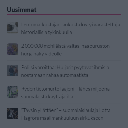
Uusimmat
Lentomatkustajan laukusta löytyi varastettuja
historiallisia tykinkuulia
2 000 000 mehiläistä valtasi naapuruston –
hurja näky videolle
Poliisi varoittaa: Huijarit pyytävät ihmisiä
nostamaan rahaa automaatista
Ryden tietomurto laajeni – lähes miljoona
suomalaista käyttäjätiliä
”Täysin yllättäen” – suomalaislaulaja Lotta
Hagfors maailmankuuluun sirkukseen