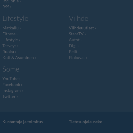
RSS-ohje
RSS
Lifestyle
Viihde
Matkailu
Viihdeuutiset
Fitness
StaraTV
Lifestyle
Autot
Terveys
Digi
Ruoka
Pelit
Koti & Asuminen
Elokuvat
Some
YouTube
Facebook
Instagram
Twitter
Kustantaja ja toimitus
Tietosuojalauseke