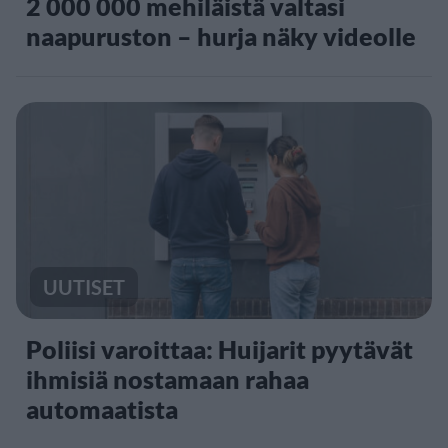
2 000 000 mehiläistä valtasi
naapuruston – hurja näky videolle
UUTISET
Poliisi varoittaa: Huijarit pyytävät
ihmisiä nostamaan rahaa
automaatista