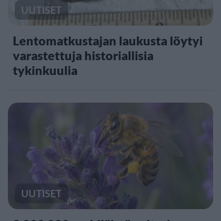
UUTISET
Lentomatkustajan laukusta löytyi
varastettuja historiallisia
tykinkuulia
UUTISET