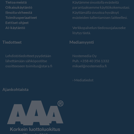
Tietoa meistä
Käytämme sivustolla evästeitä
Oikaisukäytäntö
parantaaksemme käyttökokemustasi.
Ilmoita virheestä
Käyttämällä sivustoa hyväksyt
Toimitusperiaatteet
evästeiden tallentamisen laitteellesi.
Eettiset ohjeet
AI-käytäntö
Verkkopalvelun
tiedosuojalauseke
löytyy tästä
.
Tiedotteet
Mediamyynti
Lehdistötiedotteet pyydetään
Nostemedia Oy
lähettämään sähköpostitse
Puh. +358 40 356 1332
osoitteeseen
toimitus@stara.fi
mikael@nostemedia.fi
Mediatiedot
Ajankohtaista