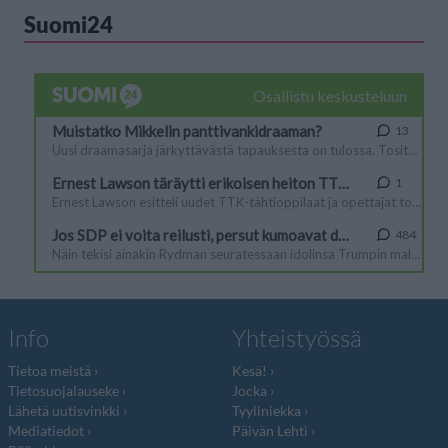
Suomi24
Info
Yhteistyössä
Tietoa meistä
Kesä!
Tietosuojalauseke
Jocka
Lähetä uutisvinkki
Tyyliniekka
Mediatiedot
Päivän Lehti