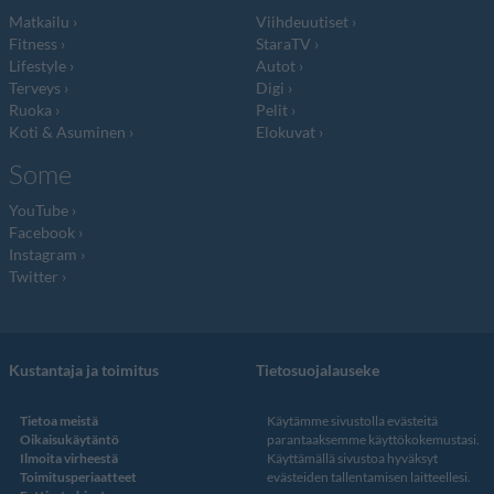
Matkailu
Viihdeuutiset
Fitness
StaraTV
Lifestyle
Autot
Terveys
Digi
Ruoka
Pelit
Koti & Asuminen
Elokuvat
Some
YouTube
Facebook
Instagram
Twitter
Kustantaja ja toimitus
Tietosuojalauseke
Tietoa meistä
Käytämme sivustolla evästeitä
Oikaisukäytäntö
parantaaksemme käyttökokemustasi.
Ilmoita virheestä
Käyttämällä sivustoa hyväksyt
Toimitusperiaatteet
evästeiden tallentamisen laitteellesi.