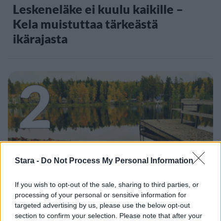
Leskeneläke ei kuulu kaikille –
Kela muistuttaa tärkeästä
ikärajasta
2
VIIHDEUUTISET
Stara -
Do Not Process My Personal Information
If you wish to opt-out of the sale, sharing to third parties, or
Sääennuste ulottuu nyt
processing of your personal or sensitive information for
marraskuulle – tältä näyttää
targeted advertising by us, please use the below opt-out
section to confirm your selection. Please note that after your