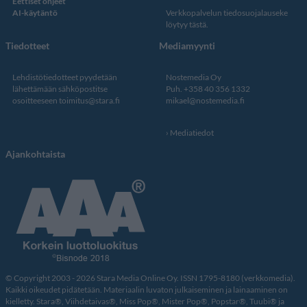
Eettiset ohjeet
AI-käytäntö
Verkkopalvelun
tiedosuojalauseke
löytyy tästä
.
Tiedotteet
Mediamyynti
Lehdistötiedotteet pyydetään
Nostemedia Oy
lähettämään sähköpostitse
Puh. +358 40 356 1332
osoitteeseen
toimitus@stara.fi
mikael@nostemedia.fi
Mediatiedot
Ajankohtaista
© Copyright 2003 - 2026 Stara Media Online Oy. ISSN 1795-8180 (verkkomedia).
Kaikki oikeudet pidätetään. Materiaalin luvaton julkaiseminen ja lainaaminen on
kielletty. Stara®, Viihdetaivas®, Miss Pop®, Mister Pop®, Popstar®, Tuubi® ja