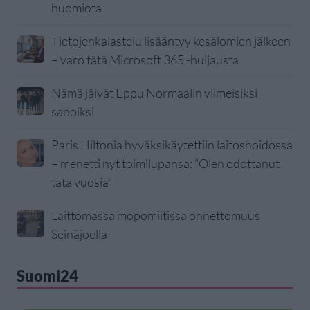
huomiota
Tietojenkalastelu lisääntyy kesälomien jälkeen
– varo tätä Microsoft 365 -huijausta
Nämä jäivät Eppu Normaalin viimeisiksi
sanoiksi
Paris Hiltonia hyväksikäytettiin laitoshoidossa
– menetti nyt toimilupansa: ”Olen odottanut
tätä vuosia”
Laittomassa mopomiitissä onnettomuus
Seinäjoella
Suomi24