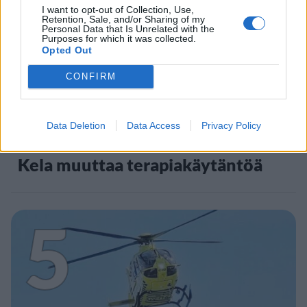
4
I want to opt-out of Collection, Use,
Retention, Sale, and/or Sharing of my
Personal Data that Is Unrelated with the
Purposes for which it was collected.
Opted Out
CONFIRM
UUTISET
Data Deletion
Data Access
Privacy Policy
Kela muuttaa terapiakäytäntöä
5