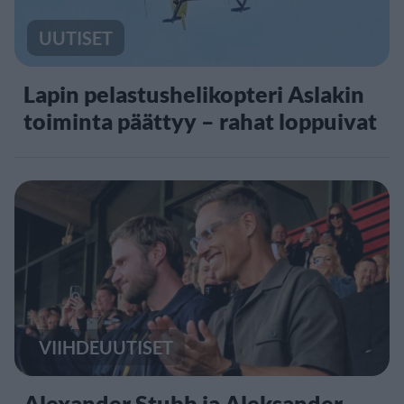
UUTISET
Lapin pelastushelikopteri Aslakin
toiminta päättyy – rahat loppuivat
VIIHDEUUTISET
Alexander Stubb ja Aleksander