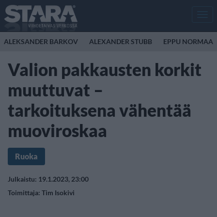
Men
ALEKSANDER BARKOV
ALEXANDER STUBB
EPPU NORMAAL
Valion pakkausten korkit
muuttuvat –
tarkoituksena vähentää
muoviroskaa
Ruoka
Julkaistu: 19.1.2023, 23:00
Toimittaja:
Tim Isokivi