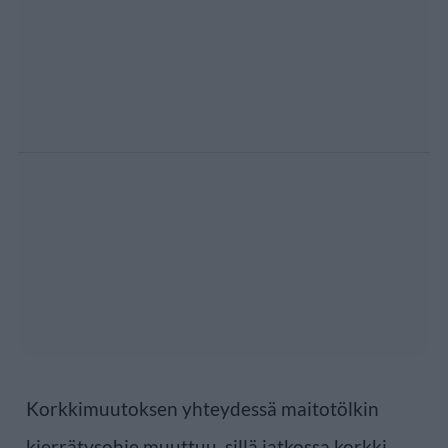
Korkkimuutoksen yhteydessä maitotölkin
kierrätysohje muuttuu. sillä jatkossa korkki