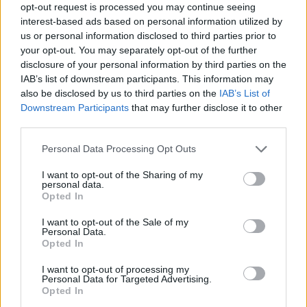
syksyn sää
opt-out request is processed you may continue seeing
interest-based ads based on personal information utilized by
us or personal information disclosed to third parties prior to
your opt-out. You may separately opt-out of the further
3
disclosure of your personal information by third parties on the
IAB’s list of downstream participants. This information may
also be disclosed by us to third parties on the
IAB’s List of
Downstream Participants
that may further disclose it to other
third parties.
Personal Data Processing Opt Outs
MATKAILU
I want to opt-out of the Sharing of my
personal data.
Opted In
Finnairin lennoista osan lentää
I want to opt-out of the Sale of my
Personal Data.
jatkossa toinen lentoyhtiö –
Opted In
matkustajille tärkeä rajoitus
I want to opt-out of processing my
Personal Data for Targeted Advertising.
Opted In