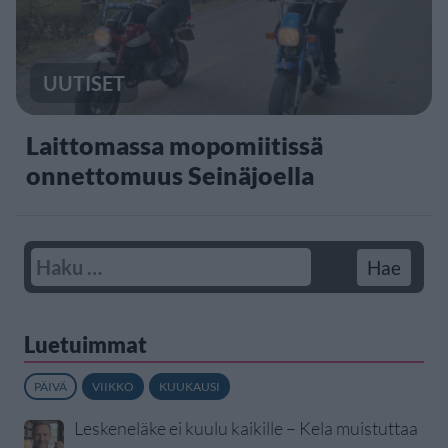
UUTISET
Laittomassa mopomiitissä
onnettomuus Seinäjoella
Luetuimmat
PÄIVÄ
VIIKKO
KUUKAUSI
Leskeneläke ei kuulu kaikille – Kela muistuttaa