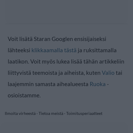
Voit lisätä Staran Googlen ensisijaiseksi
lähteeksi
klikkaamalla tästä
ja ruksittamalla
laatikon. Voit myös lukea lisää tähän artikkeliin
liittyvistä teemoista ja aiheista, kuten
Valio
tai
laajemmin samasta aihealueesta
Ruoka
-
osioistamme.
Ilmoita virheestä
·
Tietoa meistä
·
Toimitusperiaatteet