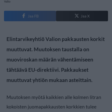
Valio
Jaa FB
Jaa X
Elintarvikeyhtiö Valion pakkausten korkit
muuttuvat. Muutoksen taustalla on
muoviroskan määrän vähentämiseen
tähtäävä EU-direktiivi. Pakkaukset
muuttuvat yhtiön mukaan asteittain.
Muutoksen myötä kaikkien alle kolmen litran
kokoisten juomapakkausten korkkien tulee