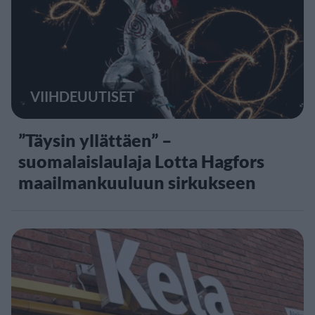
VIIHDEUUTISET
”Täysin yllättäen” –
suomalaislaulaja Lotta Hagfors
maailmankuuluun sirkukseen