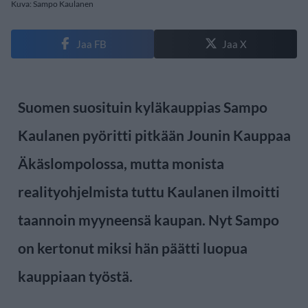
Kuva: Sampo Kaulanen
Jaa FB
Jaa X
Suomen suosituin kyläkauppias Sampo
Kaulanen pyöritti pitkään Jounin Kauppaa
Äkäslompolossa, mutta monista
realityohjelmista tuttu Kaulanen ilmoitti
taannoin myyneensä kaupan. Nyt Sampo
on kertonut miksi hän päätti luopua
kauppiaan työstä.