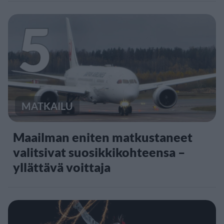
5
MATKAILU
Maailman eniten matkustaneet
valitsivat suosikkikohteensa –
yllättävä voittaja