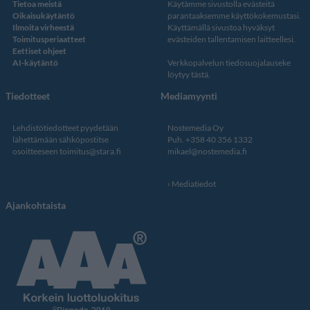
Tietoa meistä
Käytämme sivustolla evästeitä
Oikaisukäytäntö
parantaaksemme käyttökokemustasi.
Ilmoita virheestä
Käyttämällä sivustoa hyväksyt
Toimitusperiaatteet
evästeiden tallentamisen laitteellesi.
Eettiset ohjeet
AI-käytäntö
Verkkopalvelun
tiedosuojalauseke
löytyy tästä
.
Tiedotteet
Mediamyynti
Lehdistötiedotteet pyydetään
Nostemedia Oy
lähettämään sähköpostitse
Puh. +358 40 356 1332
osoitteeseen
toimitus@stara.fi
mikael@nostemedia.fi
Mediatiedot
Ajankohtaista