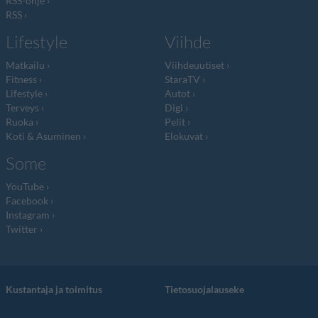
RSS-ohje
RSS
Lifestyle
Viihde
Matkailu
Viihdeuutiset
Fitness
StaraTV
Lifestyle
Autot
Terveys
Digi
Ruoka
Pelit
Koti & Asuminen
Elokuvat
Some
YouTube
Facebook
Instagram
Twitter
Kustantaja ja toimitus
Tietosuojalauseke