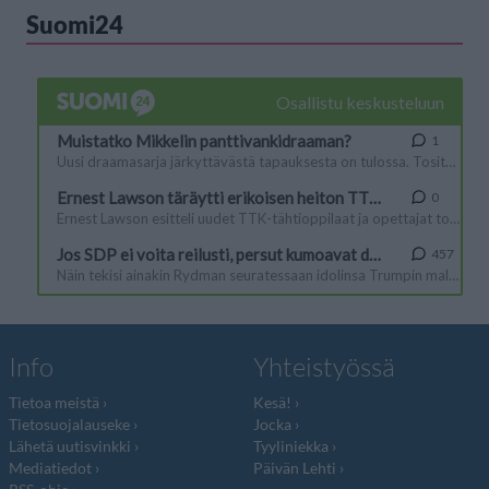
Suomi24
Info
Yhteistyössä
Tietoa meistä
Kesä!
Tietosuojalauseke
Jocka
Lähetä uutisvinkki
Tyyliniekka
Mediatiedot
Päivän Lehti