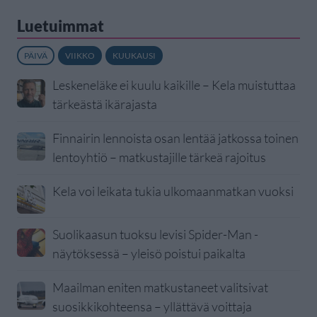
Luetuimmat
PÄIVÄ
VIIKKO
KUUKAUSI
Leskeneläke ei kuulu kaikille – Kela muistuttaa
tärkeästä ikärajasta
Finnairin lennoista osan lentää jatkossa toinen
lentoyhtiö – matkustajille tärkeä rajoitus
Kela voi leikata tukia ulkomaanmatkan vuoksi
Suolikaasun tuoksu levisi Spider-Man -
näytöksessä – yleisö poistui paikalta
Maailman eniten matkustaneet valitsivat
suosikkikohteensa – yllättävä voittaja