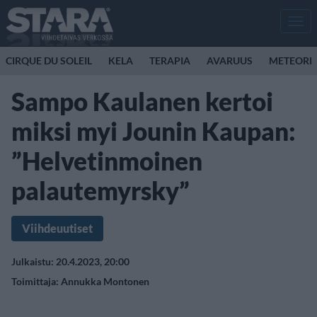
Men
CIRQUE DU SOLEIL
KELA
TERAPIA
AVARUUS
METEORI
Sampo Kaulanen kertoi
miksi myi Jounin Kaupan:
”Helvetinmoinen
palautemyrsky”
Viihdeuutiset
Julkaistu: 20.4.2023, 20:00
Toimittaja:
Annukka Montonen