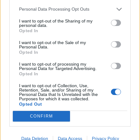
Personal Data Processing Opt Outs
I want to opt-out of the Sharing of my
personal data.
UUTISET
Opted In
I want to opt-out of the Sale of my
Personal Data.
Leskeneläke ei kuulu kaikille –
Opted In
Kela muistuttaa tärkeästä
I want to opt-out of processing my
ikärajasta
Personal Data for Targeted Advertising.
Opted In
I want to opt-out of Collection, Use,
Retention, Sale, and/or Sharing of my
2
Personal Data that Is Unrelated with the
Purposes for which it was collected.
Opted Out
CONFIRM
Data Deletion
Data Access
Privacy Policy