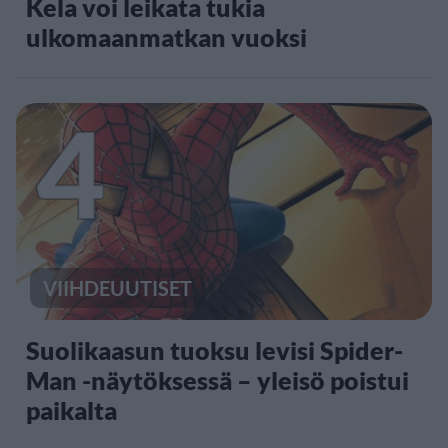
Kela voi leikata tukia
ulkomaanmatkan vuoksi
4
VIIHDEUUTISET
Suolikaasun tuoksu levisi Spider-
Man -näytöksessä – yleisö poistui
paikalta