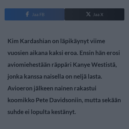
Jaa FB
Jaa X
Kim Kardashian on läpikäynyt viime
vuosien aikana kaksi eroa. Ensin hän erosi
aviomiehestään räppäri Kanye Westistä,
jonka kanssa naisella on neljä lasta.
Avioeron jälkeen nainen rakastui
koomikko Pete Davidsoniin, mutta sekään
suhde ei lopulta kestänyt.