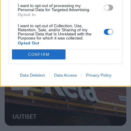
I want to opt-out of processing my
MATKAILU
Personal Data for Targeted Advertising.
Opted In
Finnairin lennoista osan lentää
I want to opt-out of Collection, Use,
Retention, Sale, and/or Sharing of my
jatkossa toinen lentoyhtiö –
Personal Data that Is Unrelated with the
Purposes for which it was collected.
matkustajille tärkeä rajoitus
Opted Out
CONFIRM
4
Data Deletion
Data Access
Privacy Policy
UUTISET