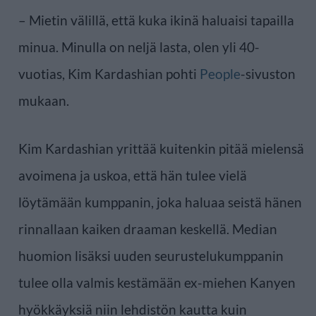
– Mietin välillä, että kuka ikinä haluaisi tapailla
minua. Minulla on neljä lasta, olen yli 40-
vuotias, Kim Kardashian pohti
People
-sivuston
mukaan.
Kim Kardashian yrittää kuitenkin pitää mielensä
avoimena ja uskoa, että hän tulee vielä
löytämään kumppanin, joka haluaa seistä hänen
rinnallaan kaiken draaman keskellä. Median
huomion lisäksi uuden seurustelukumppanin
tulee olla valmis kestämään ex-miehen Kanyen
hyökkäyksiä niin lehdistön kautta kuin