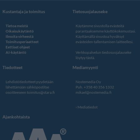
Kustantaja ja toimitus
Tietosuojalauseke
Tietoa meistä
Käytämme sivustolla evästeitä
Oikaisukäytäntö
parantaaksemme käyttökokemustasi.
Ilmoita virheestä
Käyttämällä sivustoa hyväksyt
Toimitusperiaatteet
evästeiden tallentamisen laitteellesi.
Eettiset ohjeet
AI-käytäntö
Verkkopalvelun
tiedosuojalauseke
löytyy tästä
.
Tiedotteet
Mediamyynti
Lehdistötiedotteet pyydetään
Nostemedia Oy
lähettämään sähköpostitse
Puh. +358 40 356 1332
osoitteeseen
toimitus@stara.fi
mikael@nostemedia.fi
Mediatiedot
Ajankohtaista