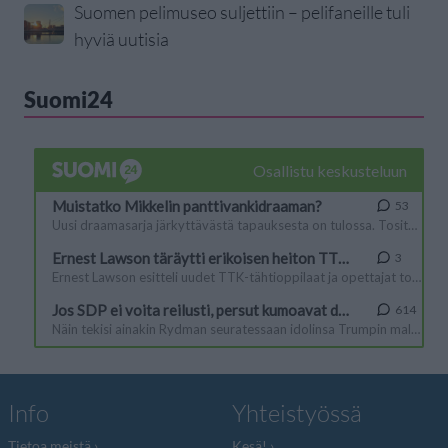
Suomen pelimuseo suljettiin – pelifaneille tuli
hyviä uutisia
Suomi24
Info
Yhteistyössä
Tietoa meistä
Kesä!