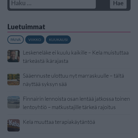
Luetuimmat
PÄIVÄ
VIIKKO
KUUKAUSI
Leskeneläke ei kuulu kaikille – Kela muistuttaa
tärkeästä ikärajasta
Sääennuste ulottuu nyt marraskuulle – tältä
näyttää syksyn sää
Finnairin lennoista osan lentää jatkossa toinen
lentoyhtiö – matkustajille tärkeä rajoitus
Kela muuttaa terapiakäytäntöä