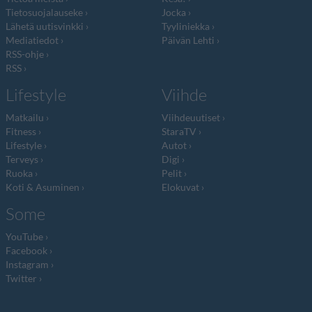
Tietosuojalauseke
Jocka
Lähetä uutisvinkki
Tyyliniekka
Mediatiedot
Päivän Lehti
RSS-ohje
RSS
Lifestyle
Viihde
Matkailu
Viihdeuutiset
Fitness
StaraTV
Lifestyle
Autot
Terveys
Digi
Ruoka
Pelit
Koti & Asuminen
Elokuvat
Some
YouTube
Facebook
Instagram
Twitter