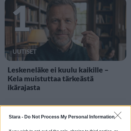
1
UUTISET
Leskeneläke ei kuulu kaikille –
Kela muistuttaa tärkeästä
ikärajasta
2
Stara -
Do Not Process My Personal Information