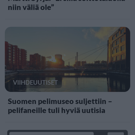
niin väliä ole”
VIIHDEUUTISET
Suomen pelimuseo suljettiin –
pelifaneille tuli hyviä uutisia