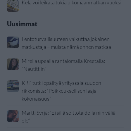
Kela voi leikata tukia ulkomaanmatkan vuoksi
Uusimmat
Lentoturvallisuuteen vaikuttaa jokainen
matkustaja – muista nämä ennen matkaa
Mirella upealla rantalomalla Kreetalla:
”Nautittiin”
KRP tutki epäiltyä yrityssalaisuuden
rikkomista: ”Poikkeuksellisen laaja
kokonaisuus”
Martti Syrjä: ”Ei sillä soittotaidolla niin väliä
ole”