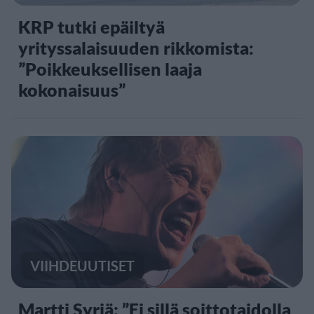
KRP tutki epäiltyä
yrityssalaisuuden rikkomista:
”Poikkeuksellisen laaja
kokonaisuus”
VIIHDEUUTISET
Martti Syrjä: ”Ei sillä soittotaidolla