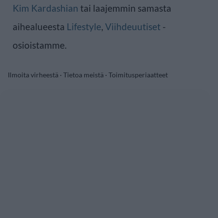
Kim Kardashian
tai laajemmin samasta
aihealueesta
Lifestyle
,
Viihdeuutiset
-
osioistamme.
Ilmoita virheestä
·
Tietoa meistä
·
Toimitusperiaatteet