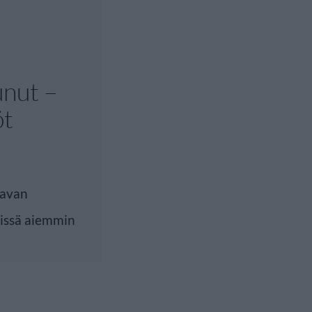
unut –
öt
tavan
missä aiemmin