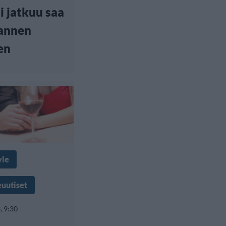
 jatkuu saa
annen
en
yle
euutiset
, 9:30