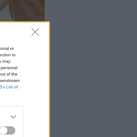
sonal or
ection to
ou may
 personal
out of the
 downstream
B’s List of
sä neljä