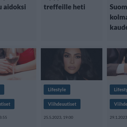
u aidoksi
treffeille heti
Suomi
kolm
kaud
Lifestyle
Lifest
tiset
Viihdeuutiset
Viihd
3:55
25.5.2023, 19:00
29.1.2023