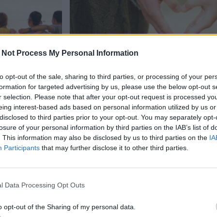
 Not Process My Personal Information
to opt-out of the sale, sharing to third parties, or processing of your per
formation for targeted advertising by us, please use the below opt-out s
Lifestyle
Viihdeuutiset
r selection. Please note that after your opt-out request is processed y
eing interest-based ads based on personal information utilized by us or
19.3.2025, 18:00
disclosed to third parties prior to your opt-out. You may separately opt-
losure of your personal information by third parties on the IAB’s list of
. This information may also be disclosed by us to third parties on the
IA
vuudelta –
Flirttailu on taitolaji – täs
Participants
that may further disclose it to other third parties.
toimivaa tekniikkaa
l Data Processing Opt Outs
o opt-out of the Sharing of my personal data.