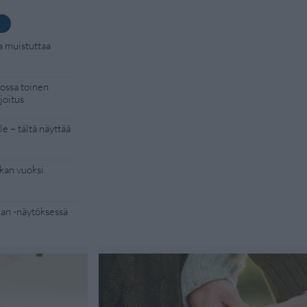
a muistuttaa
kossa toinen
joitus
e – tältä näyttää
kan vuoksi
Man -näytöksessä