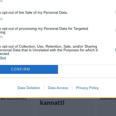
In
o opt-out of the Sale of my Personal Data.
In
Viihdeuutiset
Lifest
to opt-out of processing my Personal Data for Targeted
ing.
In
18.10.2024, 13:30
tiset
Viihd
o opt-out of Collection, Use, Retention, Sale, and/or Sharing
ersonal Data that Is Unrelated with the Purposes for which it
 15:00
20.5.2024
lected.
Sokkotreffien
Out
kuvauksissa upea
sovellukset
Oletk
CONFIRM
lopputulos –
tä päivää
Ota h
neljän tunnin
pärjäät
nämä 
Data Deletion
Data Access
Privacy Policy
ajomatka
 paremmin
kolme
kannatti