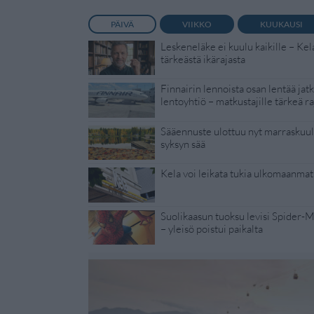
PÄIVÄ
VIIKKO
KUUKAUSI
Leskeneläke ei kuulu kaikille – Kel
tärkeästä ikärajasta
Finnairin lennoista osan lentää jat
lentoyhtiö – matkustajille tärkeä ra
Sääennuste ulottuu nyt marraskuull
syksyn sää
Kela voi leikata tukia ulkomaanmat
Suolikaasun tuoksu levisi Spider-
– yleisö poistui paikalta