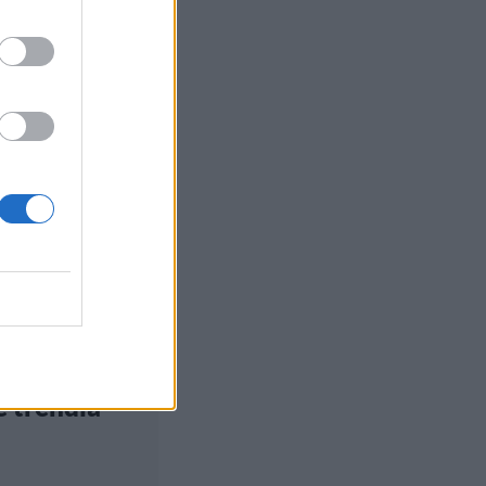
yle
euutiset
, 16:00
o sinkku?
altuun
deittailun
 trendiä