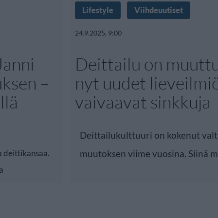
Lifestyle
Viihdeuutiset
24.9.2025, 9:00
Janni
Deittailu on muutt
uksen –
nyt uudet lieveilmi
llä
vaivaavat sinkkuja
Deittailukulttuuri on kokenut val
a deittikansaa.
muutoksen viime vuosina. Siinä 
a