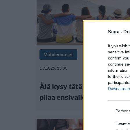
Stara -
Do
If you wish 
sensitive in
Viihdeuutiset
confirm you
continue se
1.7.2025, 13:30
information 
further disc
participants
Älä kysy tätä uudelta tutta
Downstream 
pilaa ensivaikutelman
Persona
I want t