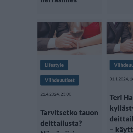
Lifestyle
Viihdeuu
31.1.2024, 1
Viihdeuutiset
21.4.2024, 23:00
Teri H
kylläst
Tarvitsetko tauon
deittai
deittailusta?
– käytt