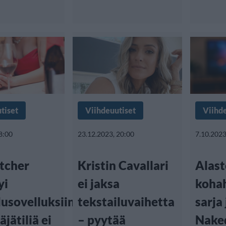
tiset
Viihdeuutiset
Viihd
8:00
23.12.2023, 20:00
7.10.2023
atcher
Kristin Cavallari
Alas
yi
ei jaksa
koha
lusovelluksiin
tekstailuvaihetta
sarja
äjätiliä ei
– pyytää
Naked