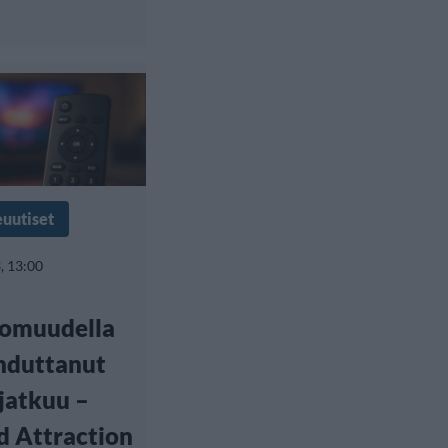
euutiset
, 13:00
tomuudella
hduttanut
 jatkuu –
 Attraction