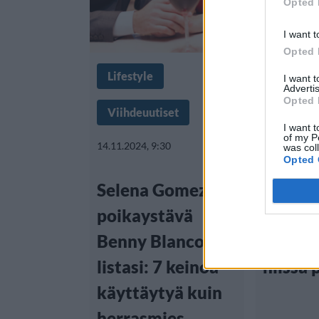
Opted 
I want t
Opted 
Lifestyle
Lifestyle
I want 
Advertis
Opted 
Viihdeuutiset
Viihdeuu
I want t
of my P
14.11.2024, 9:30
22.10.2024,
was col
Opted 
Selena Gomezin
Deitti
poikaystävä
ovat tä
Benny Blanco
– näin 
listasi: 7 keinoa
niissä
käyttäytyä kuin
herrasmies