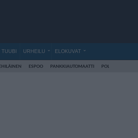
TUUBI
URHEILU
ELOKUVAT
EHILÄINEN
ESPOO
PANKKIAUTOMAATTI
POLIISI SUOMI