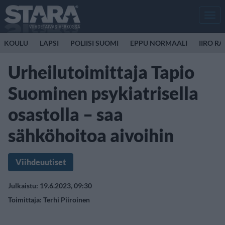
Men
KOULU
LAPSI
POLIISI SUOMI
EPPU NORMAALI
IIRO R
Urheilutoimittaja Tapio
Suominen psykiatrisella
osastolla – saa
sähköhoitoa aivoihin
Viihdeuutiset
Julkaistu: 19.6.2023, 09:30
Toimittaja:
Terhi Piiroinen