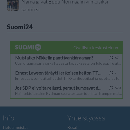
Nämä jäivät Eppu Normaalin viimeisiksi
sanoiksi
Suomi24
Info
Yhteistyössä
Tietoa meistä
Kesä!