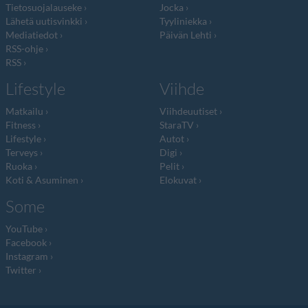
Tietosuojalauseke
Jocka
Lähetä uutisvinkki
Tyyliniekka
Mediatiedot
Päivän Lehti
RSS-ohje
RSS
Lifestyle
Viihde
Matkailu
Viihdeuutiset
Fitness
StaraTV
Lifestyle
Autot
Terveys
Digi
Ruoka
Pelit
Koti & Asuminen
Elokuvat
Some
YouTube
Facebook
Instagram
Twitter