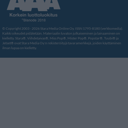
© Copyright 2003 - 2026 Stara Media Online Oy. ISSN 1795-8180 (verkkomedia).
Kaikki oikeudet pidätetään. Materiaalin luvaton julkaiseminen ja lainaaminen on
kielletty. Stara®, Viihdetaivas®, Miss Pop®, Mister Pop®, Popstar®, Tuubi® ja
Jetset® ovat Stara Media Oy:n rekisteröityjä tavaramerkkejä, joiden käyttäminen
ilman lupaa on kielletty.