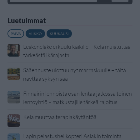
Luetuimmat
PÄIVÄ
VIIKKO
KUUKAUSI
Leskeneläke ei kuulu kaikille – Kela muistuttaa
tärkeästä ikärajasta
Sääennuste ulottuu nyt marraskuulle – tältä
näyttää syksyn sää
Finnairin lennoista osan lentää jatkossa toinen
lentoyhtiö – matkustajille tärkeä rajoitus
Kela muuttaa terapiakäytäntöä
Lapin pelastushelikopteri Aslakin toiminta