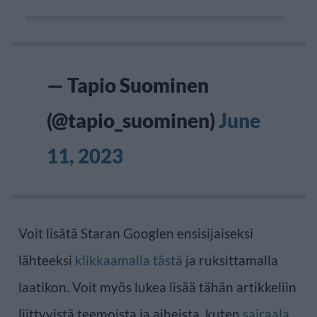
— Tapio Suominen
(@tapio_suominen)
June
11, 2023
Voit lisätä Staran Googlen ensisijaiseksi
lähteeksi
klikkaamalla tästä
ja ruksittamalla
laatikon. Voit myös lukea lisää tähän artikkeliin
liittyvistä teemoista ja aiheista, kuten
sairaala
,