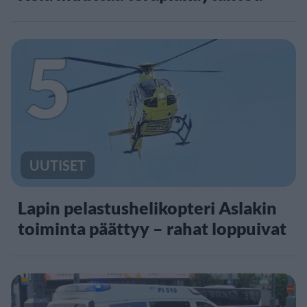
5
UUTISET
Lapin pelastushelikopteri Aslakin
toiminta päättyy – rahat loppuivat