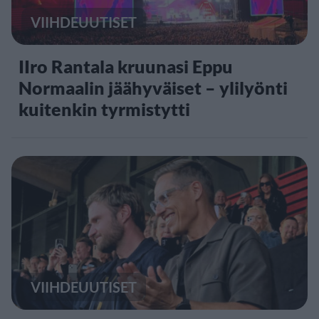
VIIHDEUUTISET
IIro Rantala kruunasi Eppu
Normaalin jäähyväiset – ylilyönti
kuitenkin tyrmistytti
VIIHDEUUTISET