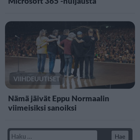
Microsoft 365 -huijausta
VIIHDEUUTISET
Nämä jäivät Eppu Normaalin
viimeisiksi sanoiksi