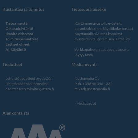
Kustantaja ja toimitus
Tietosuojalauseke
Tietoa meistä
Käytämme sivustolla evästeitä
Oikaisukäytäntö
parantaaksemme käyttökokemustasi.
Ilmoita virheestä
Käyttämällä sivustoa hyväksyt
Toimitusperiaatteet
evästeiden tallentamisen laitteellesi.
Eettiset ohjeet
AI-käytäntö
Verkkopalvelun
tiedosuojalauseke
löytyy tästä
.
Tiedotteet
Mediamyynti
Lehdistötiedotteet pyydetään
Nostemedia Oy
lähettämään sähköpostitse
Puh. +358 40 356 1332
osoitteeseen
toimitus@stara.fi
mikael@nostemedia.fi
Mediatiedot
Ajankohtaista