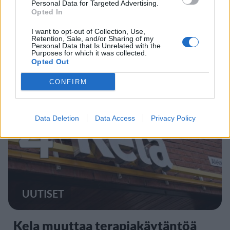
MATKAILU
Personal Data for Targeted Advertising.
Opted In
Finnairin lennoista osan lentää
I want to opt-out of Collection, Use,
Retention, Sale, and/or Sharing of my
jatkossa toinen lentoyhtiö –
Personal Data that Is Unrelated with the
Purposes for which it was collected.
matkustajille tärkeä rajoitus
Opted Out
CONFIRM
4
Data Deletion
Data Access
Privacy Policy
UUTISET
Kela muuttaa terapiakäytäntöä