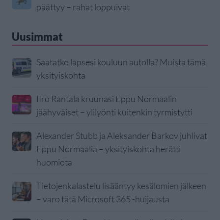
päättyy – rahat loppuivat
Uusimmat
Saatatko lapsesi kouluun autolla? Muista tämä
yksityiskohta
IIro Rantala kruunasi Eppu Normaalin
jäähyväiset – ylilyönti kuitenkin tyrmistytti
Alexander Stubb ja Aleksander Barkov juhlivat
Eppu Normaalia – yksityiskohta herätti
huomiota
Tietojenkalastelu lisääntyy kesälomien jälkeen
– varo tätä Microsoft 365 -huijausta