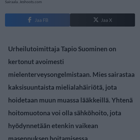
Sairaala. Jeshoots.com
Jaa FB
Jaa X
Urheilutoimittaja Tapio Suominen on
kertonut avoimesti
mielenterveysongelmistaan. Mies sairastaa
kaksisuuntaista mielialahäiriötä, jota
hoidetaan muun muassa lääkkeillä. Yhtenä
hoitomuotona voi olla sähköhoito, jota
hyödynnetään etenkin vaikean
masennuksen hoitamisessa.