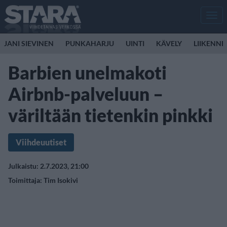
Men
JANI SIEVINEN
PUNKAHARJU
UINTI
KÄVELY
LIIKENNE
Barbien unelmakoti
Airbnb-palveluun –
väriltään tietenkin pinkki
Viihdeuutiset
Julkaistu: 2.7.2023, 21:00
Toimittaja:
Tim Isokivi