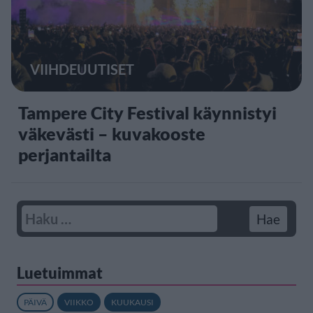
VIIHDEUUTISET
Tampere City Festival käynnistyi
väkevästi – kuvakooste
perjantailta
Luetuimmat
PÄIVÄ
VIIKKO
KUUKAUSI