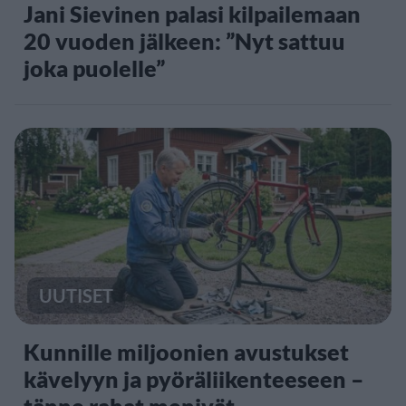
Jani Sievinen palasi kilpailemaan
20 vuoden jälkeen: ”Nyt sattuu
joka puolelle”
UUTISET
Kunnille miljoonien avustukset
kävelyyn ja pyöräliikenteeseen –
tänne rahat menivät