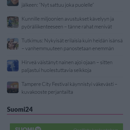
jälkeen: ”Nyt sattuu joka puolelle”
Kunnille miljoonien avustukset kävelyyn ja
pyöräliikenteeseen – tänne rahat menivät
Tutkimus: Nykyisät erilaisia kuin heidän isänsä
– vanhemmuuteen panostetaan enemmän
Hirveä väistänyt nainen ajoi ojaan – sitten
paljastui huolestuttavia seikkoja
Tampere City Festival käynnistyi väkevästi –
kuvakooste perjantailta
Suomi24