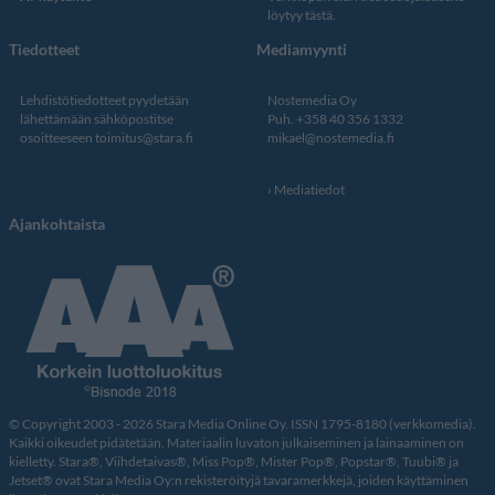
löytyy tästä
.
Tiedotteet
Mediamyynti
Lehdistötiedotteet pyydetään
Nostemedia Oy
lähettämään sähköpostitse
Puh. +358 40 356 1332
osoitteeseen
toimitus@stara.fi
mikael@nostemedia.fi
Mediatiedot
Ajankohtaista
© Copyright 2003 - 2026 Stara Media Online Oy. ISSN 1795-8180 (verkkomedia).
Kaikki oikeudet pidätetään. Materiaalin luvaton julkaiseminen ja lainaaminen on
kielletty. Stara®, Viihdetaivas®, Miss Pop®, Mister Pop®, Popstar®, Tuubi® ja
Jetset® ovat Stara Media Oy:n rekisteröityjä tavaramerkkejä, joiden käyttäminen