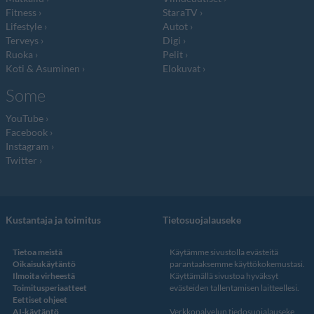
Fitness
StaraTV
Lifestyle
Autot
Terveys
Digi
Ruoka
Pelit
Koti & Asuminen
Elokuvat
Some
YouTube
Facebook
Instagram
Twitter
Kustantaja ja toimitus
Tietosuojalauseke
Tietoa meistä
Käytämme sivustolla evästeitä
Oikaisukäytäntö
parantaaksemme käyttökokemustasi.
Ilmoita virheestä
Käyttämällä sivustoa hyväksyt
Toimitusperiaatteet
evästeiden tallentamisen laitteellesi.
Eettiset ohjeet
AI-käytäntö
Verkkopalvelun
tiedosuojalauseke