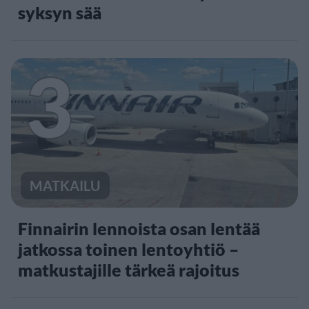
syksyn sää
3
MATKAILU
Finnairin lennoista osan lentää
jatkossa toinen lentoyhtiö –
matkustajille tärkeä rajoitus