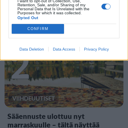
I want to opt-out of Collection, Use,
Retention, Sale, and/or Sharing of my
Leskeneläke ei kuulu kaikille –
Personal Data that Is Unrelated with the
Purposes for which it was collected.
Kela muistuttaa tärkeästä
Opted Out
ikärajasta
CONFIRM
2
Data Deletion
Data Access
Privacy Policy
VIIHDEUUTISET
Sääennuste ulottuu nyt
marraskuulle – tältä näyttää