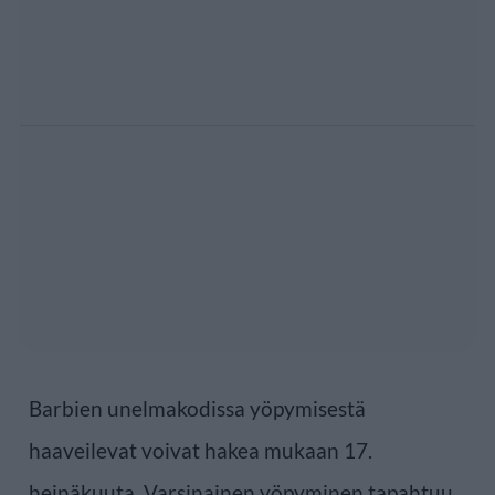
Barbien unelmakodissa yöpymisestä
haaveilevat voivat hakea mukaan 17.
heinäkuuta. Varsinainen yöpyminen tapahtuu