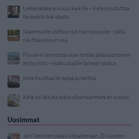
Leskeneläke ei kuulu kaikille – Kela muistuttaa
tärkeästä ikärajasta
Sääennuste ulottuu nyt marraskuulle – tältä
näyttää syksyn sää
Finnairin lennoista osan lentää jatkossa toinen
lentoyhtiö – matkustajille tärkeä rajoitus
Kela muuttaa terapiakäytäntöä
Kela voi leikata tukia ulkomaanmatkan vuoksi
Uusimmat
Jani Sievinen palasi kilpailemaan 20 vuoden