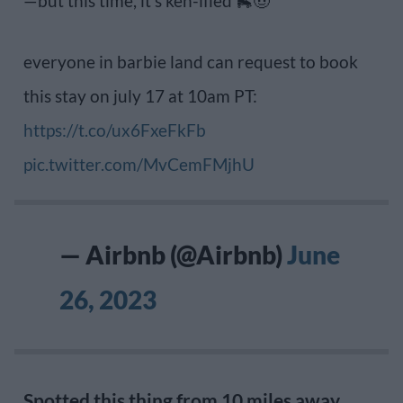
—but this time, it’s ken-ified 🛼🤠
everyone in barbie land can request to book
this stay on july 17 at 10am PT:
https://t.co/ux6FxeFkFb
pic.twitter.com/MvCemFMjhU
— Airbnb (@Airbnb)
June
26, 2023
Spotted this thing from 10 miles away