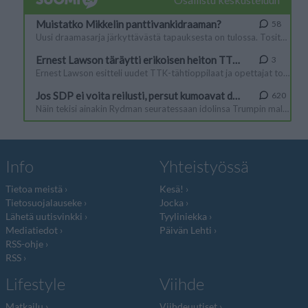
Info
Yhteistyössä
Tietoa meistä
Kesä!
Tietosuojalauseke
Jocka
Lähetä uutisvinkki
Tyyliniekka
Mediatiedot
Päivän Lehti
RSS-ohje
RSS
Lifestyle
Viihde
Matkailu
Viihdeuutiset