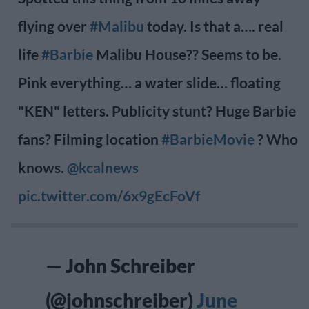
flying over
#Malibu
today. Is that a…. real
life
#Barbie
Malibu House?? Seems to be.
Pink everything… a water slide… floating
"KEN" letters. Publicity stunt? Huge Barbie
fans? Filming location
#BarbieMovie
? Who
knows.
@kcalnews
pic.twitter.com/6x9gEcFoVf
— John Schreiber
(@johnschreiber)
June