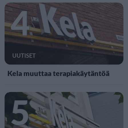
4
UUTISET
Kela muuttaa terapiakäytäntöä
5