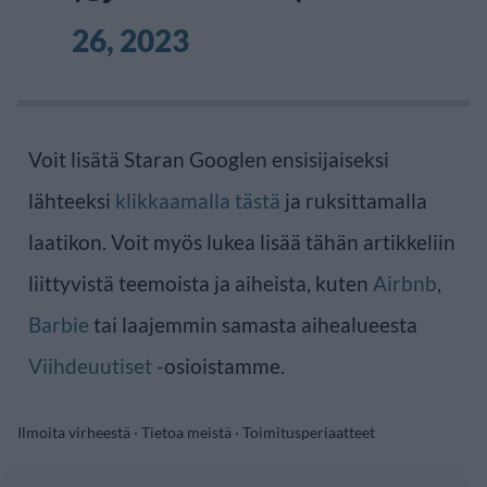
26, 2023
Voit lisätä Staran Googlen ensisijaiseksi
lähteeksi
klikkaamalla tästä
ja ruksittamalla
laatikon. Voit myös lukea lisää tähän artikkeliin
liittyvistä teemoista ja aiheista, kuten
Airbnb
,
Barbie
tai laajemmin samasta aihealueesta
Viihdeuutiset
-osioistamme.
Ilmoita virheestä
·
Tietoa meistä
·
Toimitusperiaatteet