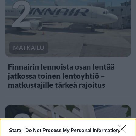
2
MATKAILU
Finnairin lennoista osan lentää
jatkossa toinen lentoyhtiö –
matkustajille tärkeä rajoitus
3
Stara -
Do Not Process My Personal Information