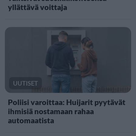
yllättävä voittaja
UUTISET
Poliisi varoittaa: Huijarit pyytävät
ihmisiä nostamaan rahaa
automaatista