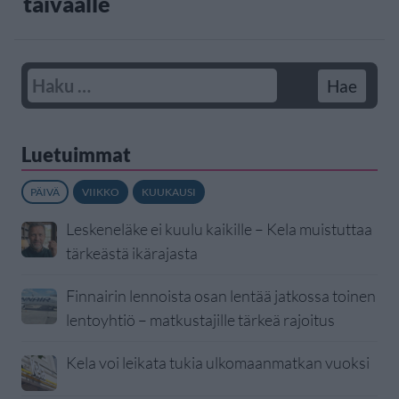
taivaalle
Luetuimmat
PÄIVÄ
VIIKKO
KUUKAUSI
Leskeneläke ei kuulu kaikille – Kela muistuttaa
tärkeästä ikärajasta
Finnairin lennoista osan lentää jatkossa toinen
lentoyhtiö – matkustajille tärkeä rajoitus
Kela voi leikata tukia ulkomaanmatkan vuoksi