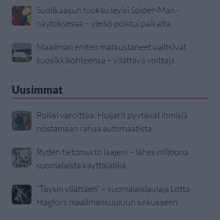
Suolikaasun tuoksu levisi Spider-Man -
näytöksessä – yleisö poistui paikalta
Maailman eniten matkustaneet valitsivat
suosikkikohteensa – yllättävä voittaja
Uusimmat
Poliisi varoittaa: Huijarit pyytävät ihmisiä
nostamaan rahaa automaatista
Ryden tietomurto laajeni – lähes miljoona
suomalaista käyttäjätiliä
”Täysin yllättäen” – suomalaislaulaja Lotta
Hagfors maailmankuuluun sirkukseen