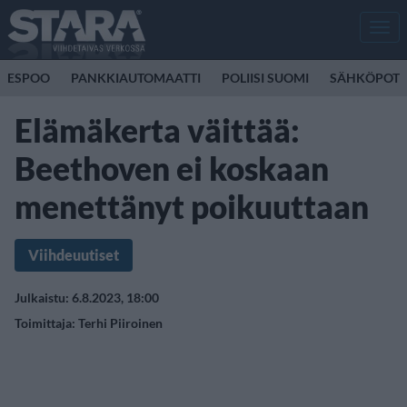
Men
ESPOO
PANKKIAUTOMAATTI
POLIISI SUOMI
SÄHKÖPOTK
Elämäkerta väittää:
Beethoven ei koskaan
menettänyt poikuuttaan
Viihdeuutiset
Julkaistu: 6.8.2023, 18:00
Toimittaja:
Terhi Piiroinen