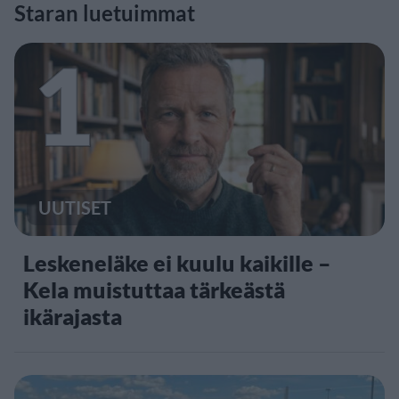
Staran luetuimmat
1
UUTISET
Leskeneläke ei kuulu kaikille –
Kela muistuttaa tärkeästä
ikärajasta