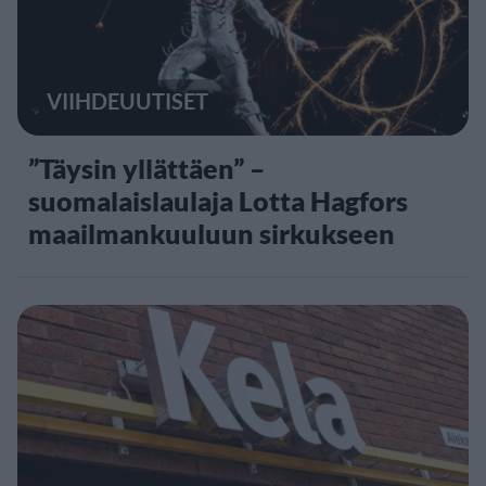
VIIHDEUUTISET
”Täysin yllättäen” –
suomalaislaulaja Lotta Hagfors
maailmankuuluun sirkukseen