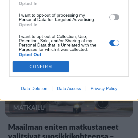
Opted In
Suolikaasun tuoksu levisi Spider-
I want to opt-out of processing my
Man -näytöksessä – yleisö poistui
Personal Data for Targeted Advertising.
Opted In
paikalta
I want to opt-out of Collection, Use,
Retention, Sale, and/or Sharing of my
Personal Data that Is Unrelated with the
Purposes for which it was collected.
5
Opted Out
CONFIRM
Data Deletion
Data Access
Privacy Policy
MATKAILU
Maailman eniten matkustaneet
valitsivat suosikkikohteensa –