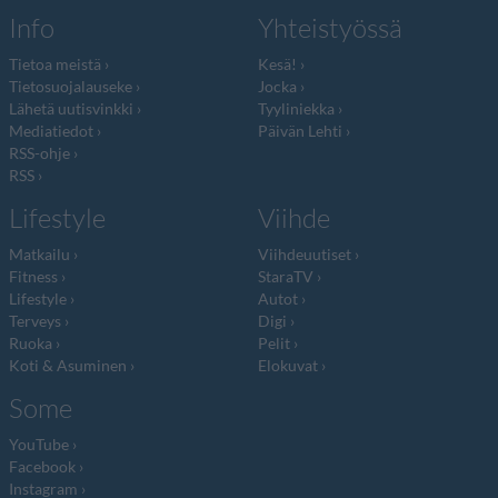
Info
Yhteistyössä
Tietoa meistä
Kesä!
Tietosuojalauseke
Jocka
Lähetä uutisvinkki
Tyyliniekka
Mediatiedot
Päivän Lehti
RSS-ohje
RSS
Lifestyle
Viihde
Matkailu
Viihdeuutiset
Fitness
StaraTV
Lifestyle
Autot
Terveys
Digi
Ruoka
Pelit
Koti & Asuminen
Elokuvat
Some
YouTube
Facebook
Instagram