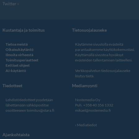
Twitter
Kustantaja ja toimitus
Tietosuojalauseke
Tietoa meistä
Käytämme sivustolla evästeitä
Oikaisukäytäntö
parantaaksemme käyttökokemustasi.
Ilmoita virheestä
Käyttämällä sivustoa hyväksyt
Toimitusperiaatteet
evästeiden tallentamisen laitteellesi.
Eettiset ohjeet
AI-käytäntö
Verkkopalvelun
tiedosuojalauseke
löytyy tästä
.
Tiedotteet
Mediamyynti
Lehdistötiedotteet pyydetään
Nostemedia Oy
lähettämään sähköpostitse
Puh. +358 40 356 1332
osoitteeseen
toimitus@stara.fi
mikael@nostemedia.fi
Mediatiedot
Ajankohtaista