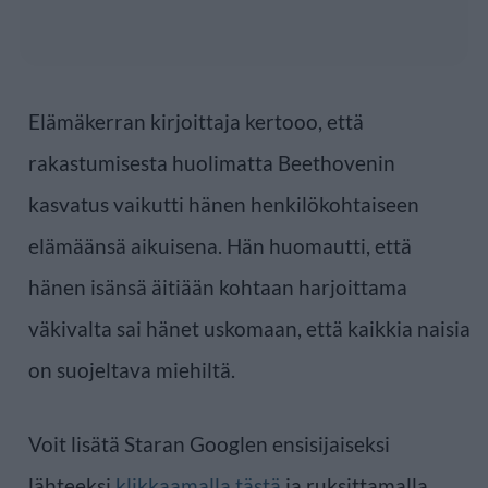
Elämäkerran kirjoittaja kertooo, että
rakastumisesta huolimatta Beethovenin
kasvatus vaikutti hänen henkilökohtaiseen
elämäänsä aikuisena. Hän huomautti, että
hänen isänsä äitiään kohtaan harjoittama
väkivalta sai hänet uskomaan, että kaikkia naisia
on suojeltava miehiltä.
Voit lisätä Staran Googlen ensisijaiseksi
lähteeksi
klikkaamalla tästä
ja ruksittamalla