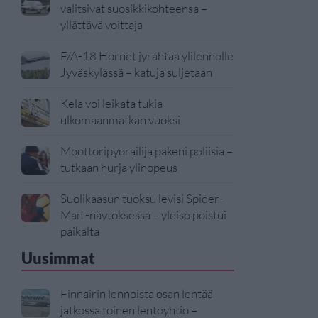
valitsivat suosikkikohteensa –
yllättävä voittaja
F/A-18 Hornet jyrähtää ylilennolle
Jyväskylässä – katuja suljetaan
Kela voi leikata tukia
ulkomaanmatkan vuoksi
Moottoripyöräilijä pakeni poliisia –
tutkaan hurja ylinopeus
Suolikaasun tuoksu levisi Spider-
Man -näytöksessä – yleisö poistui
paikalta
Uusimmat
Finnairin lennoista osan lentää
jatkossa toinen lentoyhtiö –