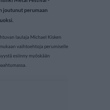
in joutunut perumaan
uoksi.
htuvan laulaja Michael Kisken
mukaan vaihtoehtoja perumiselle
 syystä esiinny myöskään
tpaahtumassa.