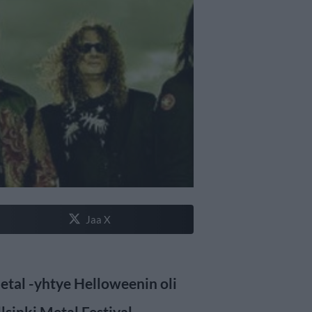
Jaa X
etal -yhtye Helloweenin oli
sinki Metal Festival -