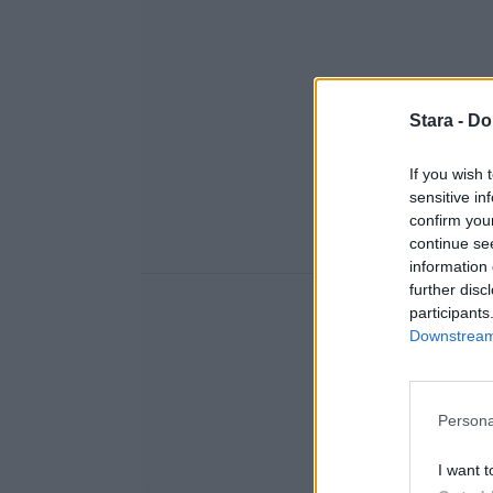
Stara -
Do
If you wish 
sensitive in
confirm you
continue se
information 
further disc
participants
Downstream 
Persona
I want t