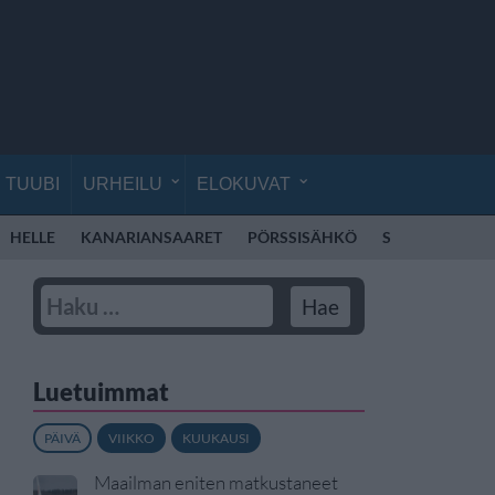
TUUBI
URHEILU
ELOKUVAT
HELLE
KANARIANSAARET
PÖRSSISÄHKÖ
SÄHKÖ
VER
Luetuimmat
PÄIVÄ
VIIKKO
KUUKAUSI
Maailman eniten matkustaneet