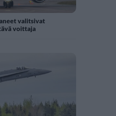
neet valitsivat
tävä voittaja