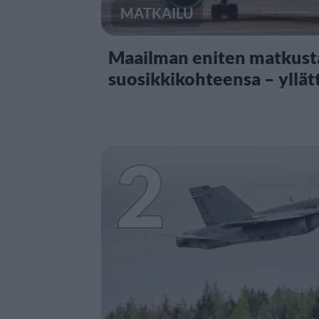
MATKAILU
Maailman eniten matkusta
suosikkikohteensa – yllät
2