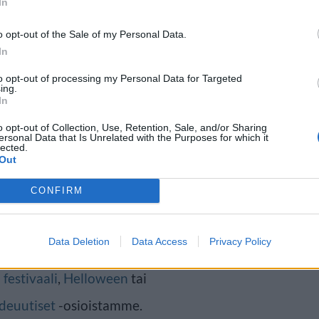
In
o opt-out of the Sale of my Personal Data.
Heavy Metal Festivalissa nähdään
In
ikka yhtye onkin harmissaan
to opt-out of processing my Personal Data for Targeted
ing.
llometalliyhtye tiedotteessa
In
intymisestä. 11.-12. elokuuta
o opt-out of Collection, Use, Retention, Sale, and/or Sharing
ersonal Data that Is Unrelated with the Purposes for which it
dään myös muun muassa Emperor,
lected.
Out
ratovarius.
CONFIRM
ksi lähteeksi
klikkaamalla tästä
ja
Data Deletion
Data Access
Privacy Policy
a lisää tähän artikkeliin
n
festivaali
,
Helloween
tai
deuutiset
-osioistamme.