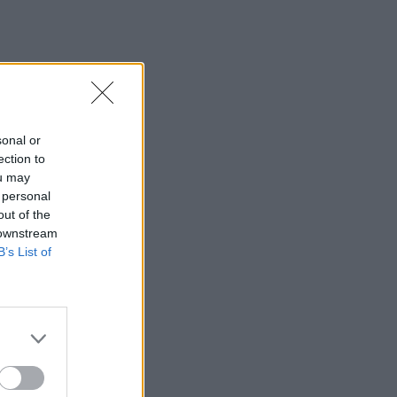
sonal or
ection to
ou may
 personal
out of the
 downstream
B’s List of