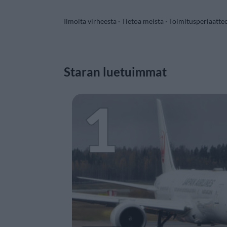
Ilmoita virheestä
·
Tietoa meistä
·
Toimitusperiaatte
Staran luetuimmat
1