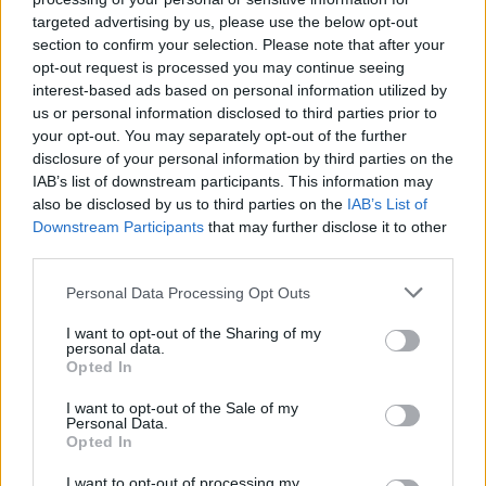
targeted advertising by us, please use the below opt-out
Kela voi leikata tukia
section to confirm your selection. Please note that after your
opt-out request is processed you may continue seeing
ulkomaanmatkan vuoksi
interest-based ads based on personal information utilized by
us or personal information disclosed to third parties prior to
your opt-out. You may separately opt-out of the further
4
disclosure of your personal information by third parties on the
IAB’s list of downstream participants. This information may
also be disclosed by us to third parties on the
IAB’s List of
Downstream Participants
that may further disclose it to other
third parties.
Personal Data Processing Opt Outs
I want to opt-out of the Sharing of my
VIIHDEUUTISET
personal data.
Opted In
Suolikaasun tuoksu levisi Spider-
I want to opt-out of the Sale of my
Personal Data.
Man -näytöksessä – yleisö poistui
Opted In
paikalta
I want to opt-out of processing my