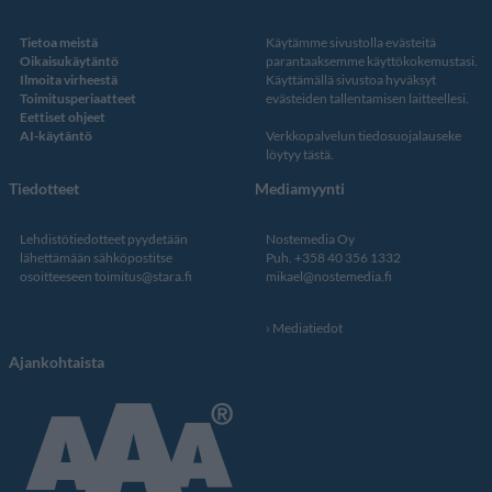
Tietoa meistä
Käytämme sivustolla evästeitä
Oikaisukäytäntö
parantaaksemme käyttökokemustasi.
Ilmoita virheestä
Käyttämällä sivustoa hyväksyt
Toimitusperiaatteet
evästeiden tallentamisen laitteellesi.
Eettiset ohjeet
AI-käytäntö
Verkkopalvelun
tiedosuojalauseke
löytyy tästä
.
Tiedotteet
Mediamyynti
Lehdistötiedotteet pyydetään
Nostemedia Oy
lähettämään sähköpostitse
Puh. +358 40 356 1332
osoitteeseen
toimitus@stara.fi
mikael@nostemedia.fi
Mediatiedot
Ajankohtaista