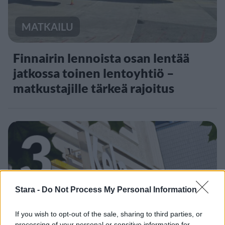
MATKAILU
Finnairin lennoista osan lentää
jatkossa toinen lentoyhtiö –
matkustajille tärkeä rajoitus
3
Stara -
Do Not Process My Personal Information
UUTISET
If you wish to opt-out of the sale, sharing to third parties, or
processing of your personal or sensitive information for