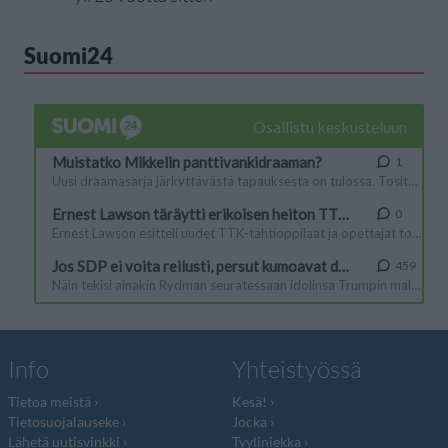
Suomi24
Info
Yhteistyössä
Tietoa meistä
Kesä!
Tietosuojalauseke
Jocka
Lähetä uutisvinkki
Tyyliniekka