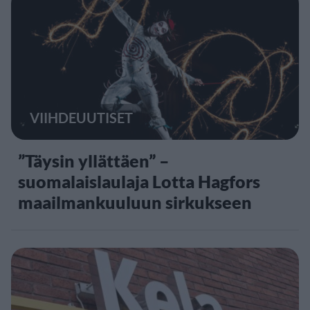
VIIHDEUUTISET
”Täysin yllättäen” –
suomalaislaulaja Lotta Hagfors
maailmankuuluun sirkukseen