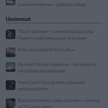
suosikkikohteensa – yllättävä voittaja
Uusimmat
”Täysin yllättäen” – suomalaislaulaja Lotta
Hagfors maailmankuuluun sirkukseen
Kelan terapiakäytäntö muuttuu
Perseidit hipovat maapalloa – näinä aikoina
kannattaa katsoa taivaalle
Honor ja Arri tuovat elokuvatyökalut
matkapuhelimiin
Rockyhtye Weezer palaa Suomeen – viimeksi
yli 25 vuotta sitten