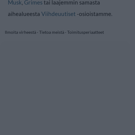
Musk
,
Grimes
tai laajemmin samasta
aihealueesta
Viihdeuutiset
-osioistamme.
Ilmoita virheestä
·
Tietoa meistä
·
Toimitusperiaatteet