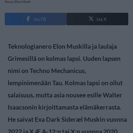
Kuva: Elon Musk
Jaa FB
Jaa X
Teknologianero Elon Muskilla ja laulaja
Grimesillä on kolmas lapsi. Uuden lapsen
nimi on Techno Mechanicus,
lempinimenään Tau. Kolmas lapsi on ollut
salaisuus, mutta asia nousee esille Walter
Isaacsonin kirjoittamasta elämäkerrasta.
He saivat Exa Dark Sideræl Muskin vuonna
2022 ja X Æ A-12:n tai X:n vuonna 2020.