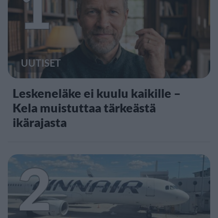
1
UUTISET
Leskeneläke ei kuulu kaikille –
Kela muistuttaa tärkeästä
ikärajasta
2