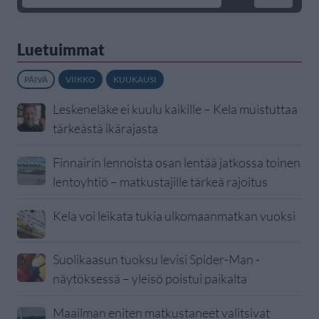
Luetuimmat
PÄIVÄ
VIIKKO
KUUKAUSI
Leskeneläke ei kuulu kaikille – Kela muistuttaa
tärkeästä ikärajasta
Finnairin lennoista osan lentää jatkossa toinen
lentoyhtiö – matkustajille tärkeä rajoitus
Kela voi leikata tukia ulkomaanmatkan vuoksi
Suolikaasun tuoksu levisi Spider-Man -
näytöksessä – yleisö poistui paikalta
Maailman eniten matkustaneet valitsivat