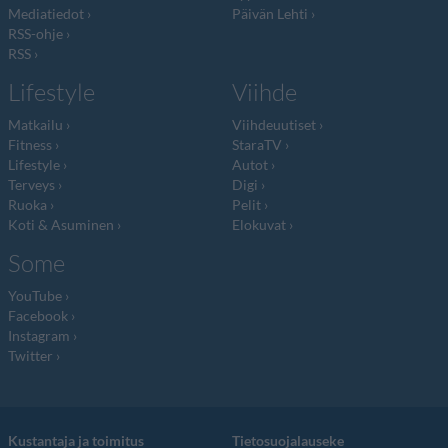
Mediatiedot
Päivän Lehti
RSS-ohje
RSS
Lifestyle
Viihde
Matkailu
Viihdeuutiset
Fitness
StaraTV
Lifestyle
Autot
Terveys
Digi
Ruoka
Pelit
Koti & Asuminen
Elokuvat
Some
YouTube
Facebook
Instagram
Twitter
Kustantaja ja toimitus
Tietosuojalauseke