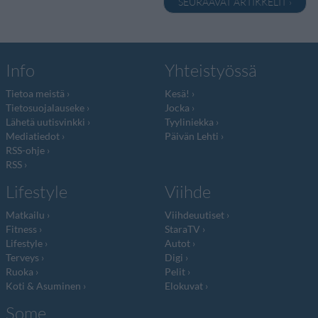
SEURAAVAT ARTIKKELIT ›
Info
Yhteistyössä
Tietoa meistä
Kesä!
Tietosuojalauseke
Jocka
Lähetä uutisvinkki
Tyyliniekka
Mediatiedot
Päivän Lehti
RSS-ohje
RSS
Lifestyle
Viihde
Matkailu
Viihdeuutiset
Fitness
StaraTV
Lifestyle
Autot
Terveys
Digi
Ruoka
Pelit
Koti & Asuminen
Elokuvat
Some