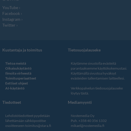
YouTube
Facebook
Instagram
Twitter
Kustantaja ja toimitus
Tietosuojalauseke
Tietoa meistä
Käytämme sivustolla evästeitä
Oikaisukäytäntö
parantaaksemme käyttökokemustasi.
Ilmoita virheestä
Käyttämällä sivustoa hyväksyt
Toimitusperiaatteet
evästeiden tallentamisen laitteellesi.
Eettiset ohjeet
AI-käytäntö
Verkkopalvelun
tiedosuojalauseke
löytyy tästä
.
Tiedotteet
Mediamyynti
Lehdistötiedotteet pyydetään
Nostemedia Oy
lähettämään sähköpostitse
Puh. +358 40 356 1332
osoitteeseen
toimitus@stara.fi
mikael@nostemedia.fi