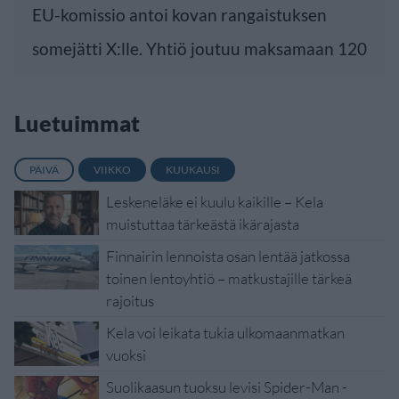
EU-komissio antoi kovan rangaistuksen
somejätti X:lle. Yhtiö joutuu maksamaan 120
Luetuimmat
PÄIVÄ
VIIKKO
KUUKAUSI
Leskeneläke ei kuulu kaikille – Kela
muistuttaa tärkeästä ikärajasta
Finnairin lennoista osan lentää jatkossa
toinen lentoyhtiö – matkustajille tärkeä
rajoitus
Kela voi leikata tukia ulkomaanmatkan
vuoksi
Suolikaasun tuoksu levisi Spider-Man -