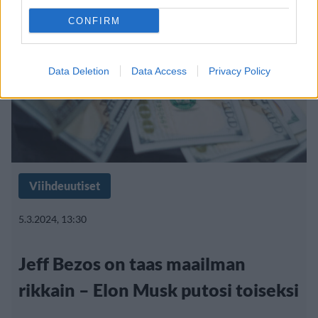
CONFIRM
Data Deletion
Data Access
Privacy Policy
Viihdeuutiset
5.3.2024, 13:30
Jeff Bezos on taas maailman
rikkain – Elon Musk putosi toiseksi