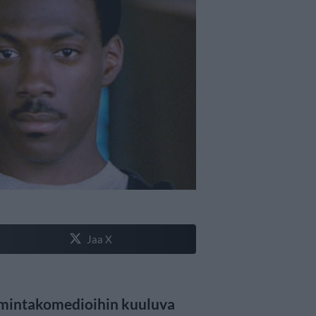
Jaa X
imintakomedioihin kuuluva