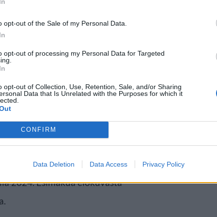
In
o opt-out of the Sale of my Personal Data.
In
to opt-out of processing my Personal Data for Targeted
a palaavat Paul Reiser, Judge
ing.
In
nchot. Uusina kasvoina
o opt-out of Collection, Use, Retention, Sale, and/or Sharing
okuvassa nähdään muun muassa
ersonal Data that Is Unrelated with the Purposes for which it
lected.
Out
ja Kevin Bacon.
CONFIRM
saanut ennestään kaksi jatko-
 1994. Pitkään suunnitteilla ollut
Data Deletion
Data Access
Privacy Policy
sällä 2024. Esimakua elokuvasta
a.