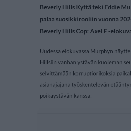
Beverly Hills Kyttä teki Eddie 
palaa suosikkirooliin vuonna 202
Beverly Hills Cop: Axel F -elokuv
Uudessa elokuvassa Murphyn näyttel
Hillsiin vanhan ystävän kuoleman se
selvittämään korruptiorikoksia paikall
asianajajana työskentelevän etäänty
poikaystävän kanssa.