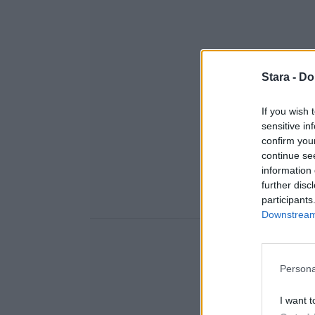
Stara -
Do
If you wish 
sensitive in
confirm you
continue se
information 
further disc
participants
Downstream 
Persona
I want t