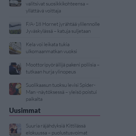
valitsivat suosikkikohteensa –
yllättävä voittaja
F/A-18 Hornet jyrähtää ylilennolle
Jyväskylässä – katuja suljetaan
Kela voi leikata tukia
ulkomaanmatkan vuoksi
Moottoripyöräilijä pakeni poliisia –
tutkaan hurja ylinopeus
Suolikaasun tuoksu levisi Spider-
Man -näytöksessä – yleisö poistui
paikalta
Uusimmat
Suuria räjähdyksiä Kittilässä
elokuussa – puolustusvoimat