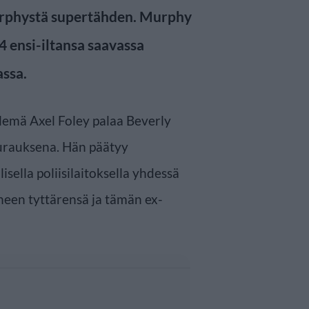
Murphystä supertähden. Murphy
4 ensi-iltansa saavassa
assa.
emä Axel Foley palaa Beverly
urauksena. Hän päätyy
isella poliisilaitoksella yhdessä
neen tyttärensä ja tämän ex-