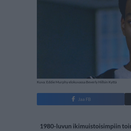
Kuva: Eddie Murphy elokuvassa Beverly Hillsin Kyttä
Jaa FB
1980-luvun ikimuistoisimpiin to