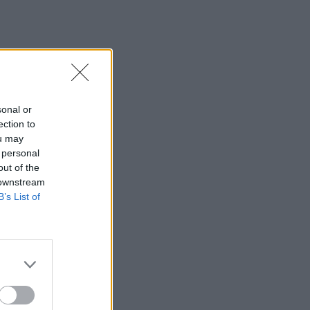
sonal or
ection to
ou may
 personal
out of the
 downstream
B’s List of