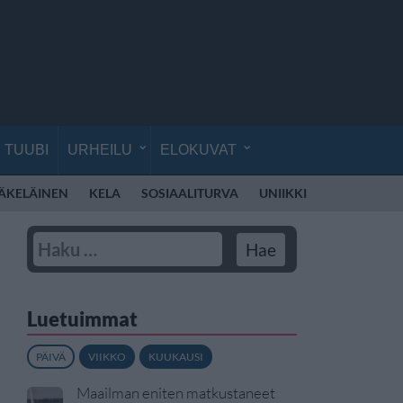
TUUBI
URHEILU
ELOKUVAT
ÄKELÄINEN
KELA
SOSIAALITURVA
UNIIKKI
ELLINOORA
Luetuimmat
PÄIVÄ
VIIKKO
KUUKAUSI
Maailman eniten matkustaneet