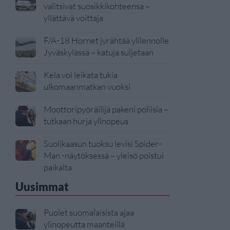
valitsivat suosikkikohteensa –
yllättävä voittaja
F/A-18 Hornet jyrähtää ylilennolle
Jyväskylässä – katuja suljetaan
Kela voi leikata tukia
ulkomaanmatkan vuoksi
Moottoripyöräilijä pakeni poliisia –
tutkaan hurja ylinopeus
Suolikaasun tuoksu levisi Spider-
Man -näytöksessä – yleisö poistui
paikalta
Uusimmat
Puolet suomalaisista ajaa
ylinopeutta maanteillä