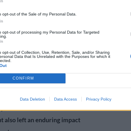
In
affrey nähtiin uransa iakana
o opt-out of the Sale of my Personal Data.
ollinen mieli, Sinkkuelämää,
In
Remedy Entertainmentin Max Payne
to opt-out of processing my Personal Data for Targeted
ing.
ssa osissa. McAffreyn ääntä
In
ntrol -peleissä sekä tuoreessa
o opt-out of Collection, Use, Retention, Sale, and/or Sharing
ersonal Data that Is Unrelated with the Purposes for which it
lected.
Out
CONFIRM
bout the passing of our
James McCaffrey, the iconic
Data Deletion
Data Access
Privacy Policy
y. His remarkable talent not
ut also left an enduring impact