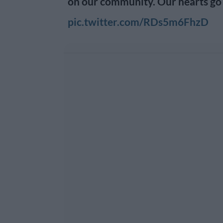
on our community. Our hearts go
pic.twitter.com/RDs5m6FhzD