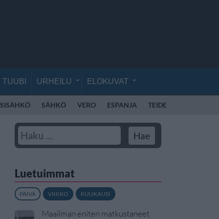
TUUBI
URHEILU
ELOKUVAT
SISÄHKÖ
SÄHKÖ
VERO
ESPANJA
TEIDE
TENERIFFA
Luetuimmat
PÄIVÄ
VIIKKO
KUUKAUSI
Maailman eniten matkustaneet