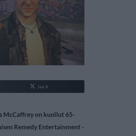
Jaa X
s McCaffrey on kuollut 65-
isen Remedy Entertainment -