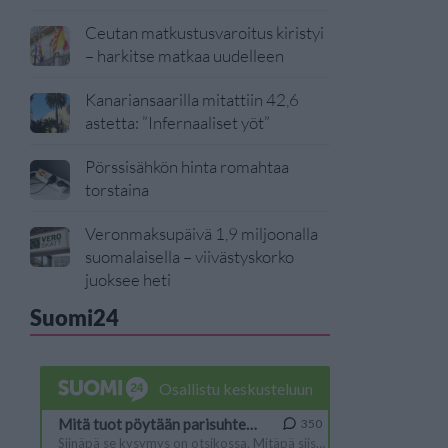
Ceutan matkustusvaroitus kiristyi
– harkitse matkaa uudelleen
Kanariansaarilla mitattiin 42,6
astetta: ”Infernaaliset yöt”
Pörssisähkön hinta romahtaa
torstaina
Veronmaksupäivä 1,9 miljoonalla
suomalaisella – viivästyskorko
juoksee heti
Suomi24