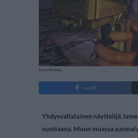
Kuva: Remedy
Jaa FB
Yhdysvaltalainen näyttelijä Jame
vuotiaana. Muun muassa suomala