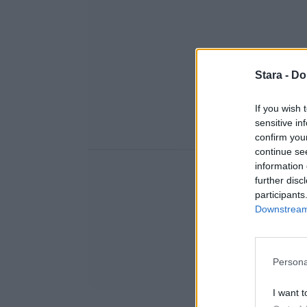
Stara -
Do
If you wish 
sensitive in
confirm you
continue se
information 
further disc
participants
Downstream 
Persona
I want t