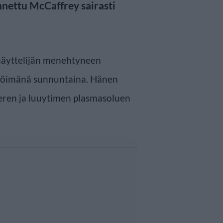
nnettu McCaffrey sairasti
 näyttelijän menehtyneen
röimänä sunnuntaina. Hänen
eren ja luuytimen plasmasoluen