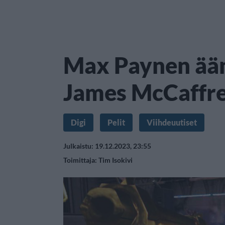
Max Paynen ään
James McCaffre
Digi
Pelit
Viihdeuutiset
Julkaistu: 19.12.2023, 23:55
Toimittaja:
Tim Isokivi