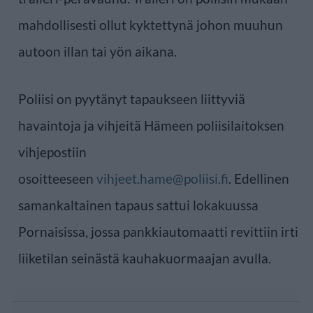
mahdollisesti ollut kyktettynä johon muuhun
autoon illan tai yön aikana.
Poliisi on pyytänyt tapaukseen liittyviä
havaintoja ja vihjeitä Hämeen poliisilaitoksen
vihjepostiin
osoitteeseen
vihjeet.hame@poliisi.fi
. Edellinen
samankaltainen tapaus sattui lokakuussa
Pornaisissa, jossa pankkiautomaatti revittiin irti
liiketilan seinästä kauhakuormaajan avulla.