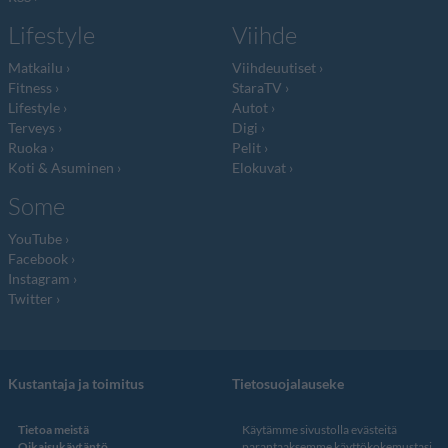
Lifestyle
Viihde
Matkailu
Viihdeuutiset
Fitness
StaraTV
Lifestyle
Autot
Terveys
Digi
Ruoka
Pelit
Koti & Asuminen
Elokuvat
Some
YouTube
Facebook
Instagram
Twitter
Kustantaja ja toimitus
Tietosuojalauseke
Tietoa meistä
Käytämme sivustolla evästeitä
Oikaisukäytäntö
parantaaksemme käyttökokemustasi.