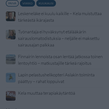
PÄIVÄ
VIIKKO
KUUKAUSI
Leskeneläke ei kuulu kaikille – Kela muistuttaa
tärkeästä ikärajasta
Työnantaja ei hyväksynyt etälääkärin
sairauslomatodistuksia – neljälle ei maksettu
sairausajan palkkaa
Finnairin lennoista osan lentää jatkossa toinen
lentoyhtiö – matkustajille tärkeä rajoitus
Lapin pelastushelikopteri Aslakin toiminta
päättyy – rahat loppuivat
Kela muuttaa terapiakäytäntöä