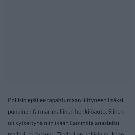
Poliisin epäilee tapahtumaan liittyneen lisäksi
punainen farmarimallinen henkilöauto. Siihen
oli kytkettynä niin ikään Lammilta anastettu
traileri-perävaunu. Traileri on poliisin mukaan