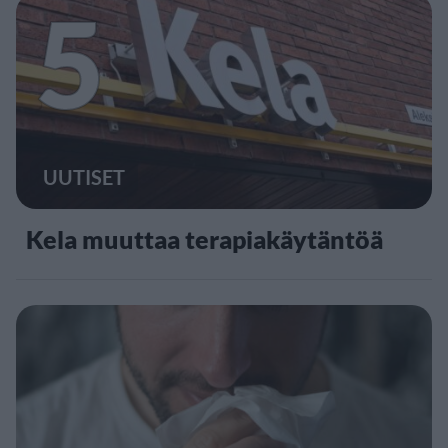
5
UUTISET
Kela muuttaa terapiakäytäntöä