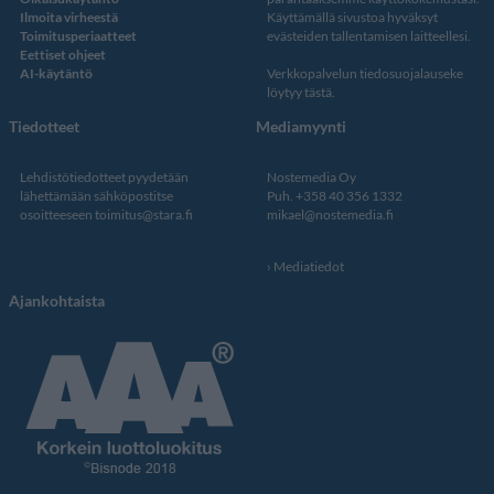
Ilmoita virheestä
Käyttämällä sivustoa hyväksyt
Toimitusperiaatteet
evästeiden tallentamisen laitteellesi.
Eettiset ohjeet
AI-käytäntö
Verkkopalvelun
tiedosuojalauseke
löytyy tästä
.
Tiedotteet
Mediamyynti
Lehdistötiedotteet pyydetään
Nostemedia Oy
lähettämään sähköpostitse
Puh. +358 40 356 1332
osoitteeseen
toimitus@stara.fi
mikael@nostemedia.fi
Mediatiedot
Ajankohtaista