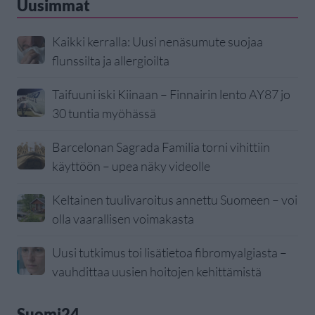
Uusimmat
Kaikki kerralla: Uusi nenäsumute suojaa
flunssilta ja allergioilta
Taifuuni iski Kiinaan – Finnairin lento AY87 jo
30 tuntia myöhässä
Barcelonan Sagrada Familia torni vihittiin
käyttöön – upea näky videolle
Keltainen tuulivaroitus annettu Suomeen – voi
olla vaarallisen voimakasta
Uusi tutkimus toi lisätietoa fibromyalgiasta –
vauhdittaa uusien hoitojen kehittämistä
Suomi24