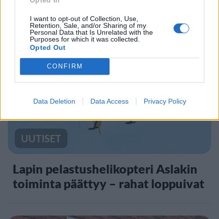
jatkossa toinen lentoyhtiö –
matkustajille tärkeä rajoitus
I want to opt-out of Collection, Use,
Retention, Sale, and/or Sharing of my
Personal Data that Is Unrelated with the
Purposes for which it was collected.
Opted Out
4
CONFIRM
Data Deletion
Data Access
Privacy Policy
UUTISET
Lapin pelastushelikopteri Aslakin
toiminta päättyy – rahat loppuivat