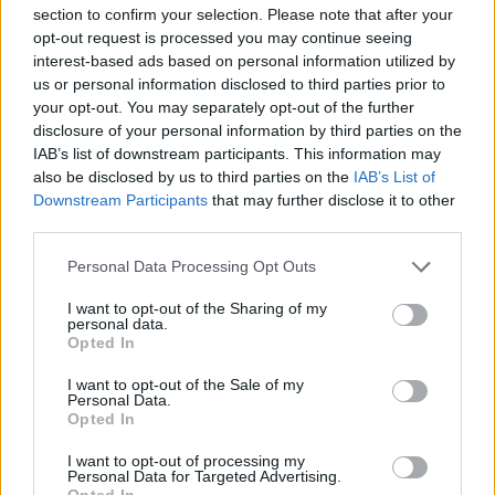
Työnantaja ei hyväksynyt
section to confirm your selection. Please note that after your
opt-out request is processed you may continue seeing
etälääkärin
interest-based ads based on personal information utilized by
sairauslomatodistuksia – neljälle
us or personal information disclosed to third parties prior to
your opt-out. You may separately opt-out of the further
ei maksettu sairausajan palkkaa
disclosure of your personal information by third parties on the
IAB’s list of downstream participants. This information may
also be disclosed by us to third parties on the
IAB’s List of
3
Downstream Participants
that may further disclose it to other
third parties.
Personal Data Processing Opt Outs
I want to opt-out of the Sharing of my
personal data.
Opted In
I want to opt-out of the Sale of my
MATKAILU
Personal Data.
Opted In
Finnairin lennoista osan lentää
I want to opt-out of processing my
Personal Data for Targeted Advertising.
Opted In