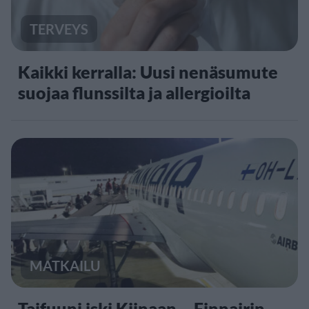
TERVEYS
Kaikki kerralla: Uusi nenäsumute
suojaa flunssilta ja allergioilta
MATKAILU
Taifuuni iski Kiinaan – Finnairin