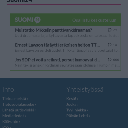
Info
Yhteistyössä
Tietoa meistä
Kesä!
Tietosuojalauseke
Jocka
Lähetä uutisvinkki
Tyyliniekka
Mediatiedot
Päivän Lehti
RSS-ohje
RSS