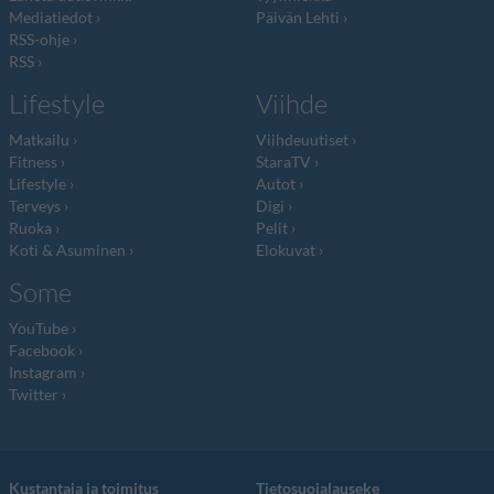
Mediatiedot
Päivän Lehti
RSS-ohje
RSS
Lifestyle
Viihde
Matkailu
Viihdeuutiset
Fitness
StaraTV
Lifestyle
Autot
Terveys
Digi
Ruoka
Pelit
Koti & Asuminen
Elokuvat
Some
YouTube
Facebook
Instagram
Twitter
Kustantaja ja toimitus
Tietosuojalauseke