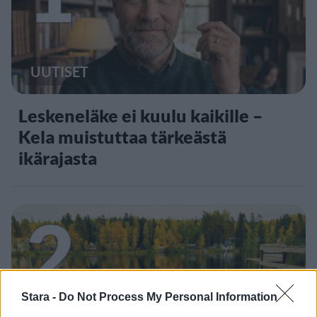
UUTISET
Leskeneläke ei kuulu kaikille –
Kela muistuttaa tärkeästä
ikärajasta
2
Stara -
Do Not Process My Personal Information