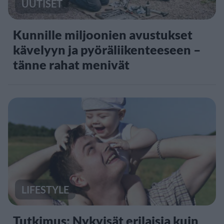
UUTISET
Kunnille miljoonien avustukset
kävelyyn ja pyöräliikenteeseen –
tänne rahat menivät
LIFESTYLE
Tutkimus: Nykyisät erilaisia kuin