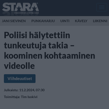
Men
JANI SIEVINEN
PUNKAHARJU
UINTI
KÄVELY
LIIKENNE
Poliisi hälytettiin
tunkeutuja takia –
koominen kohtaaminen
videolle
Viihdeuutiset
Julkaistu: 11.2.2024, 07:30
Toimittaja:
Tim Isokivi