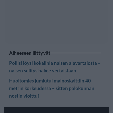
Aiheeseen liittyvät
Poliisi löysi kokaiinia naisen alavartalosta –
naisen selitys hakee vertaistaan
Huoltomies jumiutui mainoskylttiin 40
metrin korkeudessa – sitten palokunnan
nostin vioittui