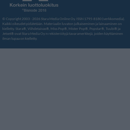
© Copyright 2003 - 2026 Stara Media Online Oy. ISSN 1795-8180 (verkkomedia).
Kaikki oikeudet pidätetään. Materiaalin luvaton julkaiseminen ja lainaaminen on
kielletty. Stara®, Viihdetaivas®, Miss Pop®, Mister Pop®, Popstar®, Tuubi® ja
Jetset® ovat Stara Media Oy:n rekisteröityjä tavaramerkkejä, joiden käyttäminen
ilman lupaa on kielletty.