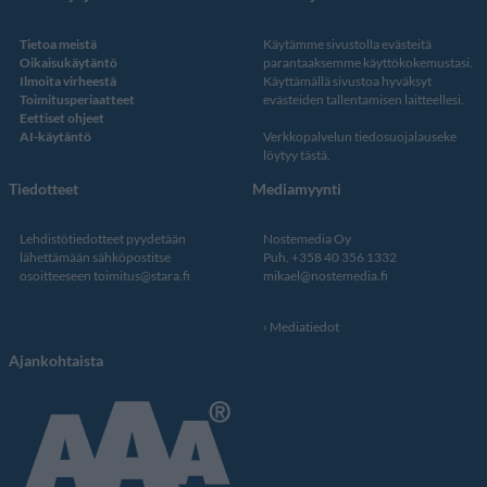
Tietoa meistä
Käytämme sivustolla evästeitä
Oikaisukäytäntö
parantaaksemme käyttökokemustasi.
Ilmoita virheestä
Käyttämällä sivustoa hyväksyt
Toimitusperiaatteet
evästeiden tallentamisen laitteellesi.
Eettiset ohjeet
AI-käytäntö
Verkkopalvelun
tiedosuojalauseke
löytyy tästä
.
Tiedotteet
Mediamyynti
Lehdistötiedotteet pyydetään
Nostemedia Oy
lähettämään sähköpostitse
Puh. +358 40 356 1332
osoitteeseen
toimitus@stara.fi
mikael@nostemedia.fi
Mediatiedot
Ajankohtaista