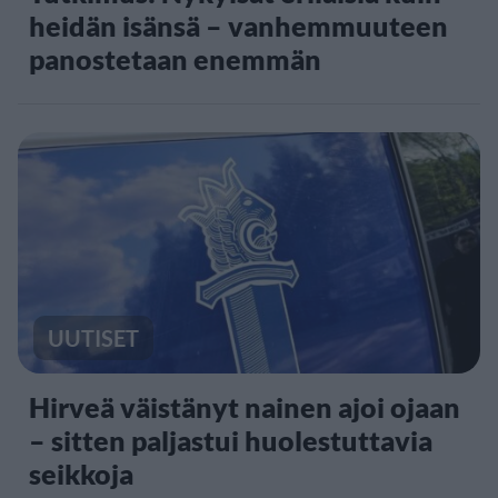
heidän isänsä – vanhemmuuteen
panostetaan enemmän
UUTISET
Hirveä väistänyt nainen ajoi ojaan
– sitten paljastui huolestuttavia
seikkoja