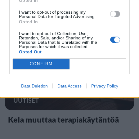
Opted In
Finnairin lennoista osan lentää
jatkossa toinen lentoyhtiö –
I want to opt-out of processing my
Personal Data for Targeted Advertising.
matkustajille tärkeä rajoitus
Opted In
I want to opt-out of Collection, Use,
Retention, Sale, and/or Sharing of my
Personal Data that Is Unrelated with the
4
Purposes for which it was collected.
Opted Out
CONFIRM
Data Deletion
Data Access
Privacy Policy
UUTISET
Kela muuttaa terapiakäytäntöä