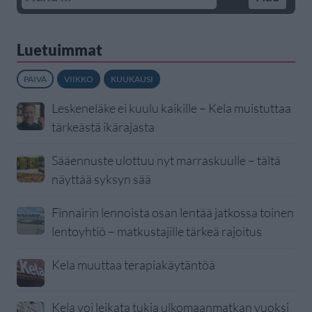
Luetuimmat
PÄIVÄ
VIIKKO
KUUKAUSI
Leskeneläke ei kuulu kaikille – Kela muistuttaa
tärkeästä ikärajasta
Sääennuste ulottuu nyt marraskuulle – tältä
näyttää syksyn sää
Finnairin lennoista osan lentää jatkossa toinen
lentoyhtiö – matkustajille tärkeä rajoitus
Kela muuttaa terapiakäytäntöä
Kela voi leikata tukia ulkomaanmatkan vuoksi