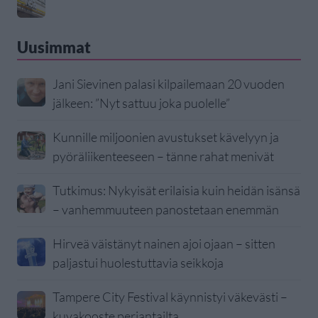
Uusimmat
Jani Sievinen palasi kilpailemaan 20 vuoden
jälkeen: ”Nyt sattuu joka puolelle”
Kunnille miljoonien avustukset kävelyyn ja
pyöräliikenteeseen – tänne rahat menivät
Tutkimus: Nykyisät erilaisia kuin heidän isänsä
– vanhemmuuteen panostetaan enemmän
Hirveä väistänyt nainen ajoi ojaan – sitten
paljastui huolestuttavia seikkoja
Tampere City Festival käynnistyi väkevästi –
kuvakooste perjantailta