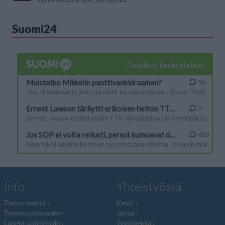
Suomi24
Info
Yhteistyössä
Tietoa meistä
Kesä!
Tietosuojalauseke
Jocka
Lähetä uutisvinkki
Tyyliniekka