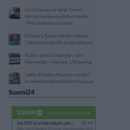
Uniikilta suorat sanat Tanssii
tähtien kanssa osallistumisesta:
”Pelonsekaisia tunteita”
Ellinoora Tanssii tähtien kanssa:
”Aika sanoa asioille ja elämälle joo”
Poliisi valvoi Jyväskylän rallin
liikennettä – mätkäisi 160 sakkoa
Saitko Elisalta uhkaavan viestin?
Kyseessä todennäköisesti huijaus
Suomi24