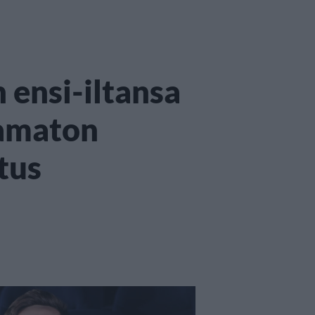
 ensi-iltansa
tamaton
tus