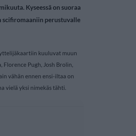
elmikuuta. Kyseessä on suoraa
n scifiromaaniin perustuvalle
ttelijäkaartiin kuuluvat muun
 Florence Pugh, Josh Brolin,
ain vähän ennen ensi-iltaa on
a vielä yksi nimekäs tähti.