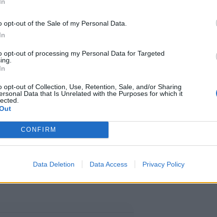
In
o opt-out of the Sale of my Personal Data.
In
ety
-lehden mukaan mukana jo
to opt-out of processing my Personal Data for Targeted
 Anya Taylor-Joy. Hänet tunnetaan
ing.
In
ar -sarjasta ja tulevasta
o opt-out of Collection, Use, Retention, Sale, and/or Sharing
den roolihahmon salassa, mutta
ersonal Data that Is Unrelated with the Purposes for which it
lected.
Out
niin tarinaa.
CONFIRM
mäisen osan tavoin ohjannut
koon hehkutusta saaneesta jatko-
Data Deletion
Data Access
Privacy Policy