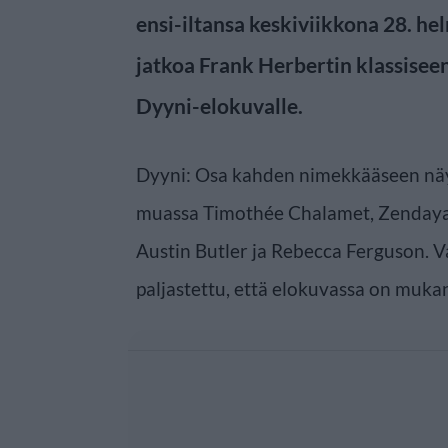
ensi-iltansa keskiviikkona 28. h
jatkoa Frank Herbertin klassisee
Dyyni-elokuvalle.
Dyyni: Osa kahden nimekkääseen näy
muassa Timothée Chalamet, Zendaya,
Austin Butler ja Rebecca Ferguson. V
paljastettu, että elokuvassa on mukan