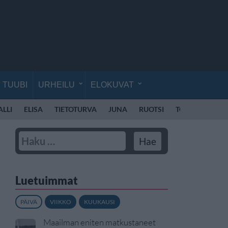
TUUBI
URHEILU
ELOKUVAT
ALLI
ELISA
TIETOTURVA
JUNA
RUOTSI
TORNIO
TUL
Luetuimmat
PÄIVÄ
VIIKKO
KUUKAUSI
Maailman eniten matkustaneet