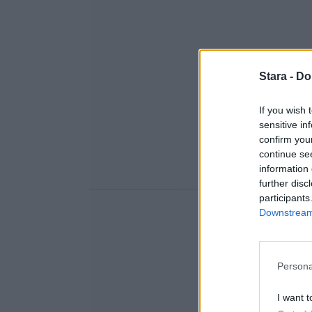
Stara -
Do
If you wish 
sensitive in
confirm you
continue se
information 
further disc
participants
Downstream 
Persona
I want t