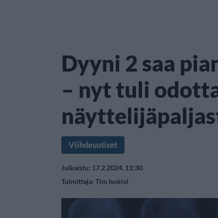
Dyyni 2 saa pian
– nyt tuli odot
näyttelijäpaljas
Viihdeuutiset
Julkaistu: 17.2.2024, 11:30
Toimittaja:
Tim Isokivi