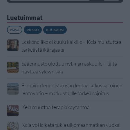
Luetuimmat
PÄIVÄ
VIIKKO
KUUKAUSI
Leskeneläke ei kuulu kaikille – Kela muistuttaa
tärkeästä ikärajasta
Sääennuste ulottuu nyt marraskuulle – tältä
näyttää syksyn sää
Finnairin lennoista osan lentää jatkossa toinen
lentoyhtiö – matkustajille tärkeä rajoitus
Kela muuttaa terapiakäytäntöä
Kela voi leikata tukia ulkomaanmatkan vuoksi