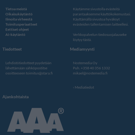
Tietoa meistä
Käytämme sivustolla evästeitä
Oikaisukäytäntö
parantaaksemme käyttökokemustasi.
Ilmoita virheestä
Käyttämällä sivustoa hyväksyt
Toimitusperiaatteet
evästeiden tallentamisen laitteellesi.
Eettiset ohjeet
AI-käytäntö
Verkkopalvelun
tiedosuojalauseke
löytyy tästä
.
Tiedotteet
Mediamyynti
Lehdistötiedotteet pyydetään
Nostemedia Oy
lähettämään sähköpostitse
Puh. +358 40 356 1332
osoitteeseen
toimitus@stara.fi
mikael@nostemedia.fi
Mediatiedot
Ajankohtaista