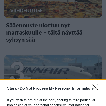
VIIHDEUUTISET
Sääennuste ulottuu nyt
marraskuulle – tältä näyttää
syksyn sää
3
Stara -
Do Not Process My Personal Information
MATKAILU
If you wish to opt-out of the sale, sharing to third parties, or
processing of your personal or sensitive information for