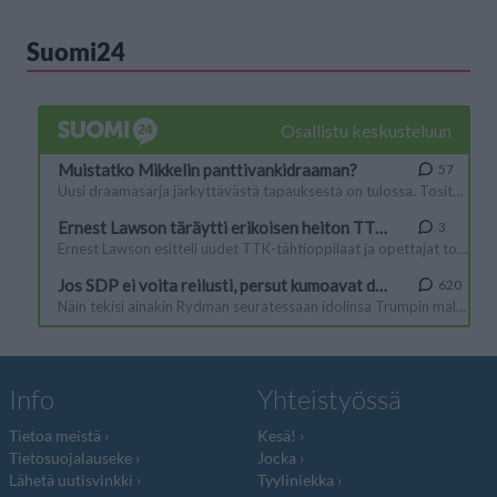
Suomi24
Info
Yhteistyössä
Tietoa meistä
Kesä!
Tietosuojalauseke
Jocka
Lähetä uutisvinkki
Tyyliniekka