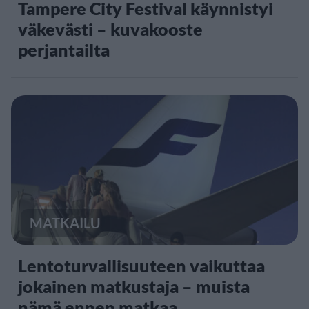
Tampere City Festival käynnistyi
väkevästi – kuvakooste
perjantailta
MATKAILU
Lentoturvallisuuteen vaikuttaa
jokainen matkustaja – muista
nämä ennen matkaa