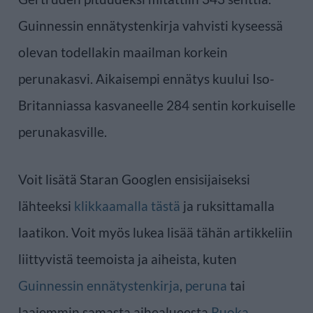
Guinnessin ennätystenkirja vahvisti kyseessä
olevan todellakin maailman korkein
perunakasvi. Aikaisempi ennätys kuului Iso-
Britanniassa kasvaneelle 284 sentin korkuiselle
perunakasville.
Voit lisätä Staran Googlen ensisijaiseksi
lähteeksi
klikkaamalla tästä
ja ruksittamalla
laatikon. Voit myös lukea lisää tähän artikkeliin
liittyvistä teemoista ja aiheista, kuten
Guinnessin ennätystenkirja
,
peruna
tai
laajemmin samasta aihealueesta
Ruoka
,