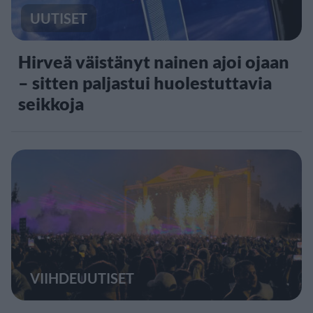
UUTISET
Hirveä väistänyt nainen ajoi ojaan
– sitten paljastui huolestuttavia
seikkoja
VIIHDEUUTISET