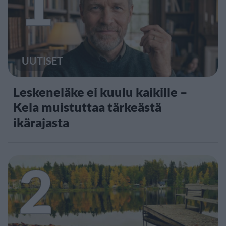
1
UUTISET
Leskeneläke ei kuulu kaikille –
Kela muistuttaa tärkeästä
ikärajasta
2