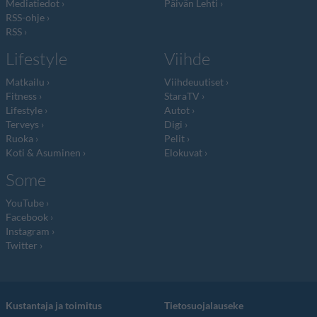
Mediatiedot
Päivän Lehti
RSS-ohje
RSS
Lifestyle
Viihde
Matkailu
Viihdeuutiset
Fitness
StaraTV
Lifestyle
Autot
Terveys
Digi
Ruoka
Pelit
Koti & Asuminen
Elokuvat
Some
YouTube
Facebook
Instagram
Twitter
Kustantaja ja toimitus
Tietosuojalauseke