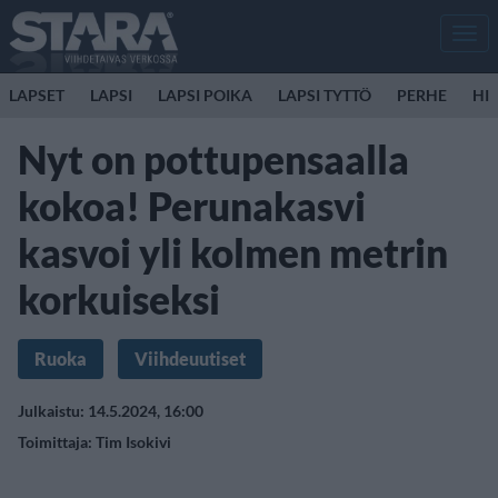
Men
LAPSET
LAPSI
LAPSI POIKA
LAPSI TYTTÖ
PERHE
HIR
Nyt on pottupensaalla
kokoa! Perunakasvi
kasvoi yli kolmen metrin
korkuiseksi
Ruoka
Viihdeuutiset
Julkaistu: 14.5.2024, 16:00
Toimittaja:
Tim Isokivi