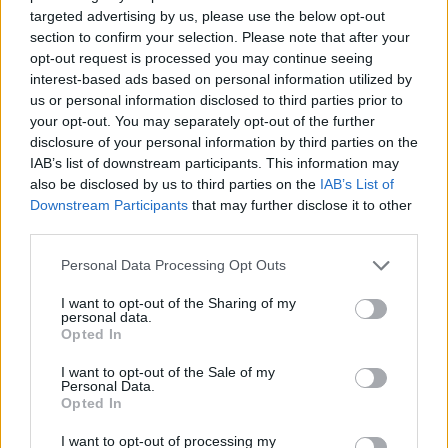
targeted advertising by us, please use the below opt-out
Finnairin lennoista osan lentää
section to confirm your selection. Please note that after your
jatkossa toinen lentoyhtiö –
opt-out request is processed you may continue seeing
interest-based ads based on personal information utilized by
matkustajille tärkeä rajoitus
us or personal information disclosed to third parties prior to
your opt-out. You may separately opt-out of the further
disclosure of your personal information by third parties on the
IAB’s list of downstream participants. This information may
4
also be disclosed by us to third parties on the
IAB’s List of
Downstream Participants
that may further disclose it to other
third parties.
Personal Data Processing Opt Outs
I want to opt-out of the Sharing of my
personal data.
Opted In
UUTISET
I want to opt-out of the Sale of my
Personal Data.
Kela muuttaa terapiakäytäntöä
Opted In
I want to opt-out of processing my