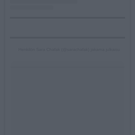
Henkilön Sara Chafak (@sarachafak) jakama julkaisu