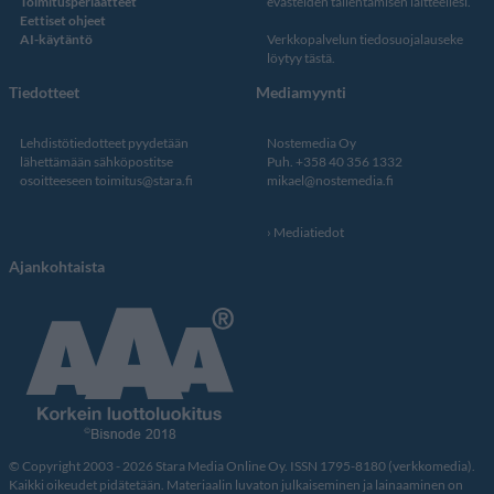
Toimitusperiaatteet
evästeiden tallentamisen laitteellesi.
Eettiset ohjeet
AI-käytäntö
Verkkopalvelun
tiedosuojalauseke
löytyy tästä
.
Tiedotteet
Mediamyynti
Lehdistötiedotteet pyydetään
Nostemedia Oy
lähettämään sähköpostitse
Puh. +358 40 356 1332
osoitteeseen
toimitus@stara.fi
mikael@nostemedia.fi
Mediatiedot
Ajankohtaista
© Copyright 2003 - 2026 Stara Media Online Oy. ISSN 1795-8180 (verkkomedia).
Kaikki oikeudet pidätetään. Materiaalin luvaton julkaiseminen ja lainaaminen on