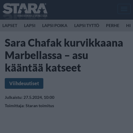
Men
LAPSET
LAPSI
LAPSI POIKA
LAPSI TYTTÖ
PERHE
HIR
Sara Chafak kurvikkaana
Marbellassa – asu
kääntää katseet
Viihdeuutiset
Julkaistu: 27.5.2024, 10:00
Toimittaja:
Staran toimitus