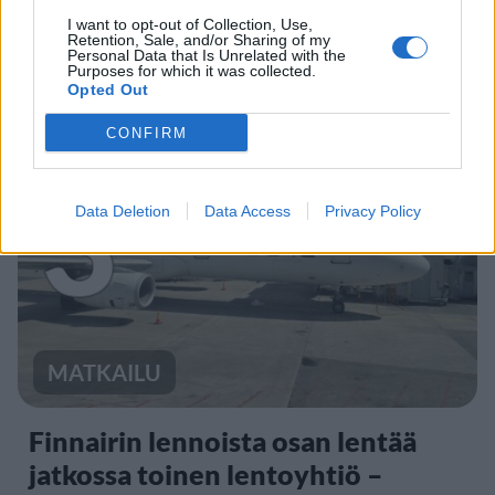
Sääennuste ulottuu nyt
I want to opt-out of Collection, Use,
Retention, Sale, and/or Sharing of my
marraskuulle – tältä näyttää
Personal Data that Is Unrelated with the
Purposes for which it was collected.
syksyn sää
Opted Out
CONFIRM
3
Data Deletion
Data Access
Privacy Policy
MATKAILU
Finnairin lennoista osan lentää
jatkossa toinen lentoyhtiö –