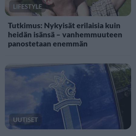
LIFESTYLE
Tutkimus: Nykyisät erilaisia kuin
heidän isänsä – vanhemmuuteen
panostetaan enemmän
UUTISET