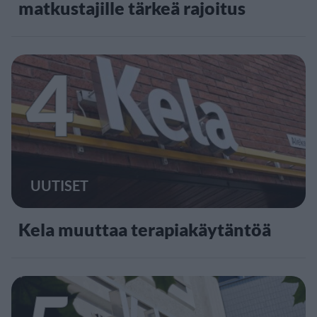
matkustajille tärkeä rajoitus
4
UUTISET
Kela muuttaa terapiakäytäntöä