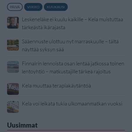
PÄIVÄ
VIIKKO
KUUKAUSI
Leskeneläke ei kuulu kaikille – Kela muistuttaa
tärkeästä ikärajasta
Sääennuste ulottuu nyt marraskuulle – tältä
näyttää syksyn sää
Finnairin lennoista osan lentää jatkossa toinen
lentoyhtiö – matkustajille tärkeä rajoitus
Kela muuttaa terapiakäytäntöä
Kela voi leikata tukia ulkomaanmatkan vuoksi
Uusimmat