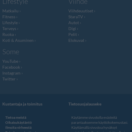
Lifestyle
Viihde
Matkailu
Viihdeuutiset
Fitness
StaraTV
Lifestyle
Autot
Terveys
Digi
Ruoka
Pelit
Koti & Asuminen
Elokuvat
Some
YouTube
Facebook
Instagram
Twitter
Kustantaja ja toimitus
Tietosuojalauseke
Tietoa meistä
Käytämme sivustolla evästeitä
Oikaisukäytäntö
parantaaksemme käyttökokemustasi.
Ilmoita virheestä
Käyttämällä sivustoa hyväksyt