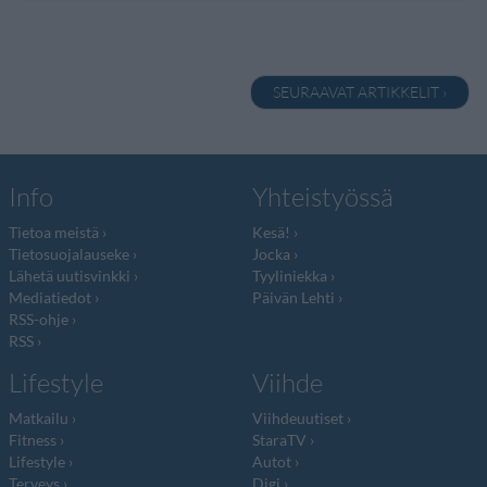
SEURAAVAT ARTIKKELIT ›
Info
Yhteistyössä
Tietoa meistä
Kesä!
Tietosuojalauseke
Jocka
Lähetä uutisvinkki
Tyyliniekka
Mediatiedot
Päivän Lehti
RSS-ohje
RSS
Lifestyle
Viihde
Matkailu
Viihdeuutiset
Fitness
StaraTV
Lifestyle
Autot
Terveys
Digi