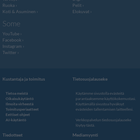
Ruoka
Pelit
Koti & Asuminen
Elokuvat
Some
YouTube
Facebook
Instagram
Twitter
Kustantaja ja toimitus
Tietosuojalauseke
Tietoa meistä
Käytämme sivustolla evästeitä
Oikaisukäytäntö
parantaaksemme käyttökokemustasi.
Ilmoita virheestä
Käyttämällä sivustoa hyväksyt
Toimitusperiaatteet
evästeiden tallentamisen laitteellesi.
Eettiset ohjeet
AI-käytäntö
Verkkopalvelun
tiedosuojalauseke
löytyy tästä
.
Tiedotteet
Mediamyynti