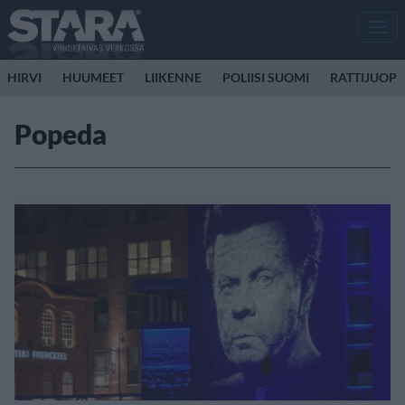
Men
HIRVI
HUUMEET
LIIKENNE
POLIISI SUOMI
RATTIJUOP
Popeda