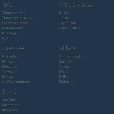
Info
Yhteistyössä
Tietoa meistä
Kesä!
Tietosuojalauseke
Jocka
Lähetä uutisvinkki
Tyyliniekka
Mediatiedot
Päivän Lehti
RSS-ohje
RSS
Lifestyle
Viihde
Matkailu
Viihdeuutiset
Fitness
StaraTV
Lifestyle
Autot
Terveys
Digi
Ruoka
Pelit
Koti & Asuminen
Elokuvat
Some
YouTube
Facebook
Instagram