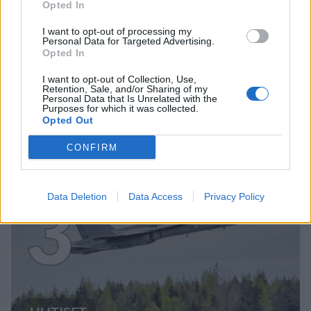
Opted In
I want to opt-out of processing my
Personal Data for Targeted Advertising.
Opted In
UUTISET
I want to opt-out of Collection, Use,
Retention, Sale, and/or Sharing of my
Personal Data that Is Unrelated with the
Purposes for which it was collected.
Kela voi leikata tukia
Opted Out
ulkomaanmatkan vuoksi
CONFIRM
3
Data Deletion
Data Access
Privacy Policy