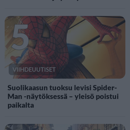
5
VIIHDEUUTISET
Suolikaasun tuoksu levisi Spider-
Man -näytöksessä – yleisö poistui
paikalta