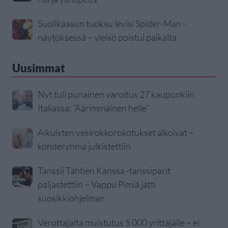
Suolikaasun tuoksu levisi Spider-Man -
näytöksessä – yleisö poistui paikalta
Uusimmat
Nyt tuli punainen varoitus 27 kaupunkiin
Italiassa: ”Äärimmäinen helle”
Aikuisten vesirokkorokotukset alkoivat –
kohderyhmä julkistettiin
Tanssii Tähtien Kanssa -tanssiparit
paljastettiin – Vappu Pimiä jätti
suosikkiohjelman
Verottajalta muistutus 5 000 yrittäjälle – ei