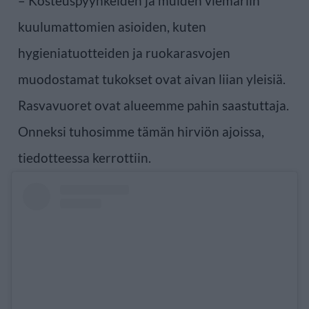
– Kosteuspyyhkeiden ja muiden viemäriin
kuulumattomien asioiden, kuten
hygieniatuotteiden ja ruokarasvojen
muodostamat tukokset ovat aivan liian yleisiä.
Rasvavuoret ovat alueemme pahin saastuttaja.
Onneksi tuhosimme tämän hirviön ajoissa,
tiedotteessa kerrottiin.