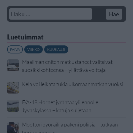
Luetuimmat
PÄIVÄ
VIIKKO
KUUKAUSI
Maailman eniten matkustaneet valitsivat
suosikkikohteensa – yllättävä voittaja
Kela voi leikata tukia ulkomaanmatkan vuoksi
F/A-18 Hornet jyrähtää ylilennolle
Jyväskylässä – katuja suljetaan
Moottoripyöräilijä pakeni poliisia – tutkaan
hurja ylinopeus