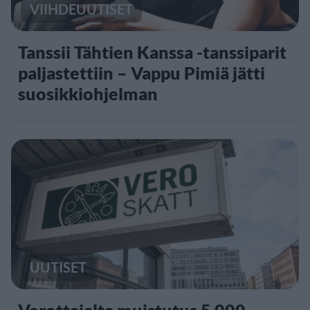
VIIHDEUUTISET
Tanssii Tähtien Kanssa -tanssiparit
paljastettiin – Vappu Pimiä jätti
suosikkiohjelman
UUTISET
Verottajalta muistutus 5 000