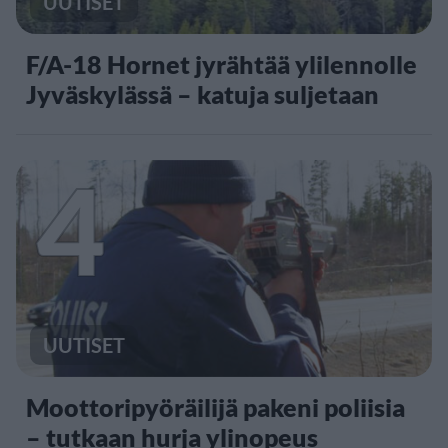
UUTISET
F/A-18 Hornet jyrähtää ylilennolle
Jyväskylässä – katuja suljetaan
4
UUTISET
Moottoripyöräilijä pakeni poliisia
– tutkaan hurja ylinopeus