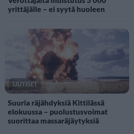
yrittäjälle – ei syytä huoleen
UUTISET
Suuria räjähdyksiä Kittilässä
elokuussa – puolustusvoimat
suorittaa massaräjäytyksiä