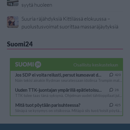
syytä huoleen
Suuria räjähdyksiä Kittilässä elokuussa –
puolustusvoimat suorittaa massaräjäytyksiä
Suomi24