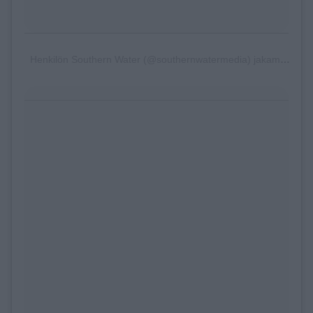
Henkilön Southern Water (@southernwatermedia) jakama julkaisu