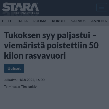
Men
HELLE
ITALIA
ROOMA
ROKOTE
SAIRAUS
ANNI IHA
Tukoksen syy paljastui –
viemäristä poistettiin 50
kilon rasvavuori
Uutiset
Julkaistu: 16.8.2024, 16:00
Toimittaja:
Tim Isokivi