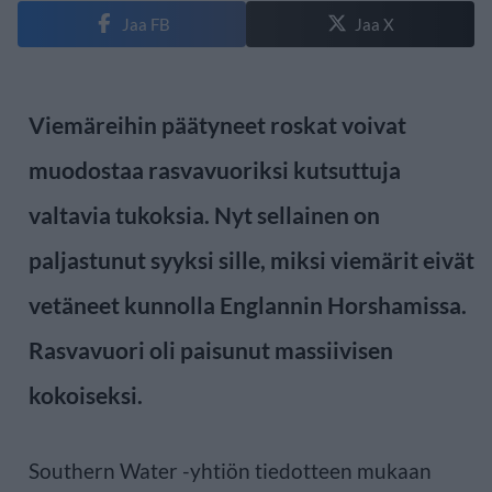
Jaa FB
Jaa X
Viemäreihin päätyneet roskat voivat
muodostaa rasvavuoriksi kutsuttuja
valtavia tukoksia. Nyt sellainen on
paljastunut syyksi sille, miksi viemärit eivät
vetäneet kunnolla Englannin Horshamissa.
Rasvavuori oli paisunut massiivisen
kokoiseksi.
Southern Water -yhtiön tiedotteen mukaan