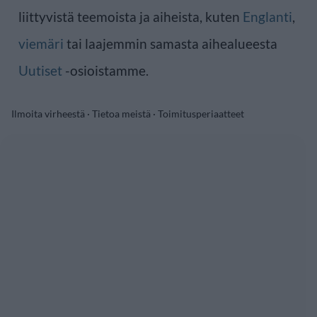
liittyvistä teemoista ja aiheista, kuten
Englanti
,
viemäri
tai laajemmin samasta aihealueesta
Uutiset
-osioistamme.
Ilmoita virheestä
·
Tietoa meistä
·
Toimitusperiaatteet