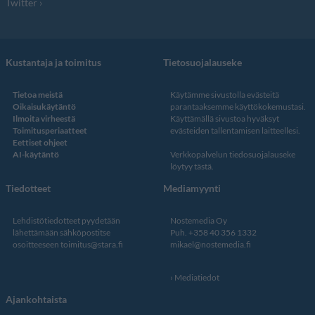
Twitter
Kustantaja ja toimitus
Tietosuojalauseke
Tietoa meistä
Käytämme sivustolla evästeitä
Oikaisukäytäntö
parantaaksemme käyttökokemustasi.
Ilmoita virheestä
Käyttämällä sivustoa hyväksyt
Toimitusperiaatteet
evästeiden tallentamisen laitteellesi.
Eettiset ohjeet
AI-käytäntö
Verkkopalvelun
tiedosuojalauseke
löytyy tästä
.
Tiedotteet
Mediamyynti
Lehdistötiedotteet pyydetään
Nostemedia Oy
lähettämään sähköpostitse
Puh. +358 40 356 1332
osoitteeseen
toimitus@stara.fi
mikael@nostemedia.fi
Mediatiedot
Ajankohtaista