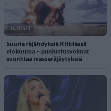
UUTISET
Suuria räjähdyksiä Kittilässä
elokuussa – puolustusvoimat
suorittaa massaräjäytyksiä