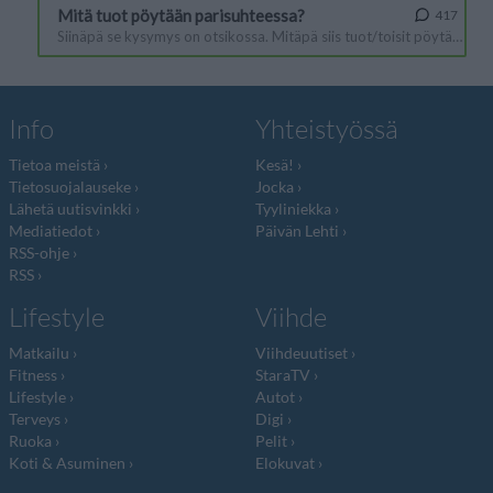
Info
Yhteistyössä
Tietoa meistä
Kesä!
Tietosuojalauseke
Jocka
Lähetä uutisvinkki
Tyyliniekka
Mediatiedot
Päivän Lehti
RSS-ohje
RSS
Lifestyle
Viihde
Matkailu
Viihdeuutiset
Fitness
StaraTV
Lifestyle
Autot
Terveys
Digi
Ruoka
Pelit
Koti & Asuminen
Elokuvat