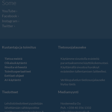
Some
YouTube
Facebook
Instagram
Twitter
Kustantaja ja toimitus
Tietosuojalauseke
Tietoa meistä
Käytämme sivustolla evästeitä
Oikaisukäytäntö
parantaaksemme käyttökokemustasi.
Ilmoita virheestä
Käyttämällä sivustoa hyväksyt
Toimitusperiaatteet
evästeiden tallentamisen laitteellesi.
Eettiset ohjeet
AI-käytäntö
Verkkopalvelun
tiedosuojalauseke
löytyy tästä
.
Tiedotteet
Mediamyynti
Lehdistötiedotteet pyydetään
Nostemedia Oy
lähettämään sähköpostitse
Puh. +358 40 356 1332
osoitteeseen
toimitus@stara.fi
mikael@nostemedia.fi