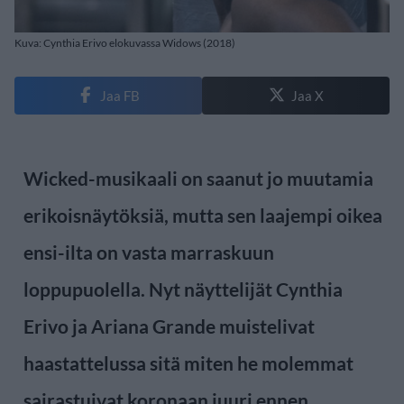
Kuva: Cynthia Erivo elokuvassa Widows (2018)
Jaa FB
Jaa X
Wicked-musikaali on saanut jo muutamia
erikoisnäytöksiä, mutta sen laajempi oikea
ensi-ilta on vasta marraskuun
loppupuolella. Nyt näyttelijät Cynthia
Erivo ja Ariana Grande muistelivat
haastattelussa sitä miten he molemmat
sairastuivat koronaan juuri ennen