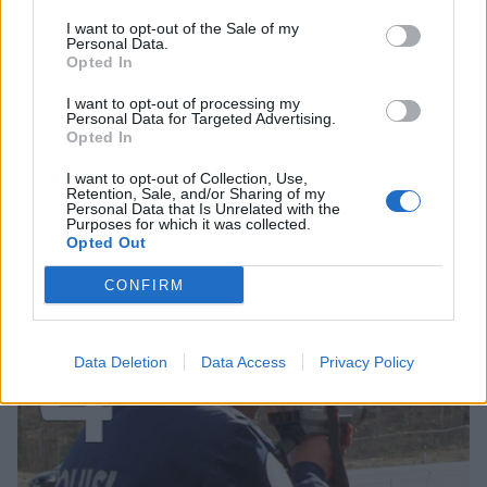
3
I want to opt-out of the Sale of my
Personal Data.
Opted In
I want to opt-out of processing my
Personal Data for Targeted Advertising.
Opted In
UUTISET
I want to opt-out of Collection, Use,
Retention, Sale, and/or Sharing of my
Kela voi leikata tukia
Personal Data that Is Unrelated with the
Purposes for which it was collected.
ulkomaanmatkan vuoksi
Opted Out
CONFIRM
4
Data Deletion
Data Access
Privacy Policy