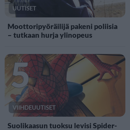
UUTISET
Moottoripyöräilijä pakeni poliisia
– tutkaan hurja ylinopeus
5
VIIHDEUUTISET
Suolikaasun tuoksu levisi Spider-