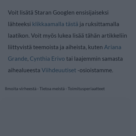
Voit lisätä Staran Googlen ensisijaiseksi
lähteeksi
klikkaamalla tästä
ja ruksittamalla
laatikon. Voit myös lukea lisää tähän artikkeliin
liittyvistä teemoista ja aiheista, kuten
Ariana
Grande
,
Cynthia Erivo
tai laajemmin samasta
aihealueesta
Viihdeuutiset
-osioistamme.
Ilmoita virheestä
·
Tietoa meistä
·
Toimitusperiaatteet