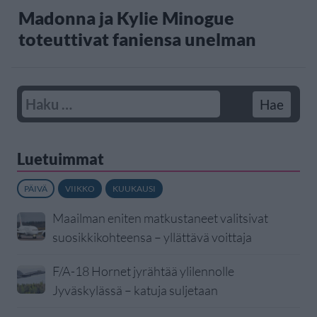
Madonna ja Kylie Minogue
toteuttivat faniensa unelman
Luetuimmat
PÄIVÄ
VIIKKO
KUUKAUSI
Maailman eniten matkustaneet valitsivat
suosikkikohteensa – yllättävä voittaja
F/A-18 Hornet jyrähtää ylilennolle
Jyväskylässä – katuja suljetaan