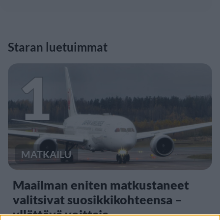
Staran luetuimmat
1
MATKAILU
Maailman eniten matkustaneet
valitsivat suosikkikohteensa –
yllättävä voittaja