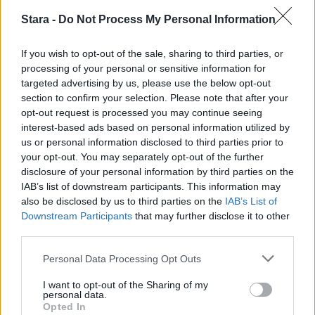
Stara -
Do Not Process My Personal Information
2
If you wish to opt-out of the sale, sharing to third parties, or
processing of your personal or sensitive information for
targeted advertising by us, please use the below opt-out
section to confirm your selection. Please note that after your
opt-out request is processed you may continue seeing
interest-based ads based on personal information utilized by
us or personal information disclosed to third parties prior to
your opt-out. You may separately opt-out of the further
UUTISET
disclosure of your personal information by third parties on the
IAB’s list of downstream participants. This information may
also be disclosed by us to third parties on the
IAB’s List of
F/A-18 Hornet jyrähtää ylilennolle
Downstream Participants
that may further disclose it to other
Jyväskylässä – katuja suljetaan
third parties.
Personal Data Processing Opt Outs
I want to opt-out of the Sharing of my
personal data.
Opted In