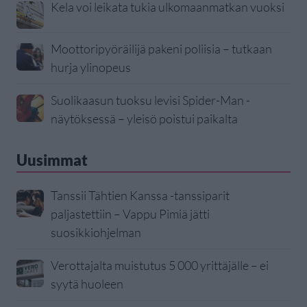
Kela voi leikata tukia ulkomaanmatkan vuoksi
Moottoripyöräilijä pakeni poliisia – tutkaan
hurja ylinopeus
Suolikaasun tuoksu levisi Spider-Man -
näytöksessä – yleisö poistui paikalta
Uusimmat
Tanssii Tähtien Kanssa -tanssiparit
paljastettiin – Vappu Pimiä jätti
suosikkiohjelman
Verottajalta muistutus 5 000 yrittäjälle – ei
syytä huoleen