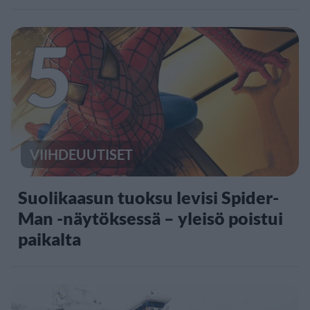
5
VIIHDEUUTISET
Suolikaasun tuoksu levisi Spider-
Man -näytöksessä – yleisö poistui
paikalta