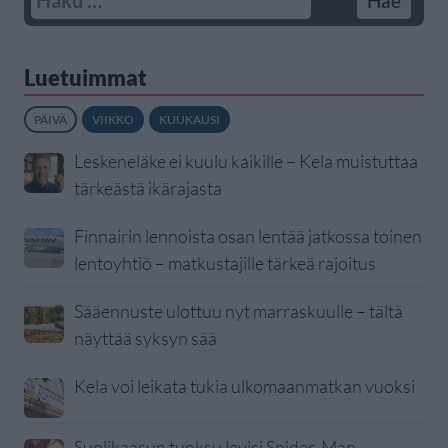
Luetuimmat
PÄIVÄ
VIIKKO
KUUKAUSI
Leskeneläke ei kuulu kaikille – Kela muistuttaa
tärkeästä ikärajasta
Finnairin lennoista osan lentää jatkossa toinen
lentoyhtiö – matkustajille tärkeä rajoitus
Sääennuste ulottuu nyt marraskuulle – tältä
näyttää syksyn sää
Kela voi leikata tukia ulkomaanmatkan vuoksi
Suolikaasun tuoksu levisi Spider-Man -