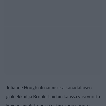
Julianne Hough oli naimisissa kanadalaisen
jääkiekkoilija Brooks Laichin kanssa viisi vuotta.
Heidän avioliittonsa päättyi eroon vuonna