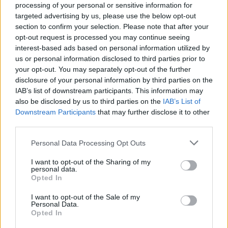
processing of your personal or sensitive information for
MATKAILU
targeted advertising by us, please use the below opt-out
section to confirm your selection. Please note that after your
opt-out request is processed you may continue seeing
Finnairin lennoista osan lentää
interest-based ads based on personal information utilized by
us or personal information disclosed to third parties prior to
jatkossa toinen lentoyhtiö –
your opt-out. You may separately opt-out of the further
matkustajille tärkeä rajoitus
disclosure of your personal information by third parties on the
IAB’s list of downstream participants. This information may
also be disclosed by us to third parties on the
IAB’s List of
Downstream Participants
that may further disclose it to other
3
third parties.
Personal Data Processing Opt Outs
I want to opt-out of the Sharing of my
personal data.
Opted In
I want to opt-out of the Sale of my
VIIHDEUUTISET
Personal Data.
Opted In