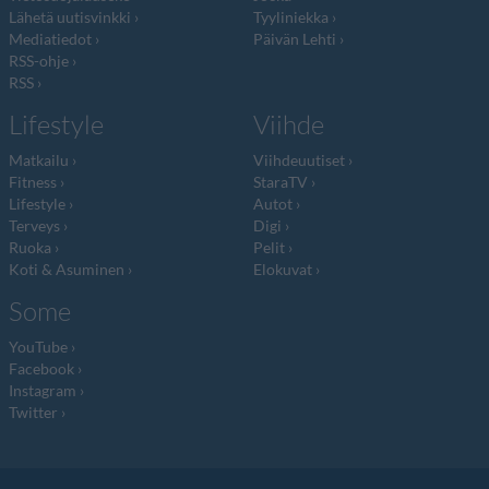
Lähetä uutisvinkki
Tyyliniekka
Mediatiedot
Päivän Lehti
RSS-ohje
RSS
Lifestyle
Viihde
Matkailu
Viihdeuutiset
Fitness
StaraTV
Lifestyle
Autot
Terveys
Digi
Ruoka
Pelit
Koti & Asuminen
Elokuvat
Some
YouTube
Facebook
Instagram
Twitter