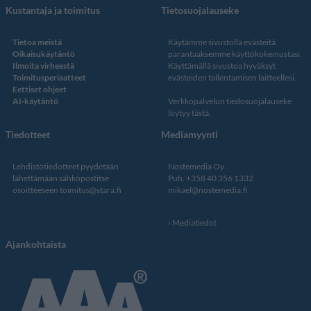
Kustantaja ja toimitus
Tietosuojalauseke
Tietoa meistä
Käytämme sivustolla evästeitä
Oikaisukäytäntö
parantaaksemme käyttökokemustasi.
Ilmoita virheestä
Käyttämällä sivustoa hyväksyt
Toimitusperiaatteet
evästeiden tallentamisen laitteellesi.
Eettiset ohjeet
AI-käytäntö
Verkkopalvelun
tiedosuojalauseke
löytyy tästä
.
Tiedotteet
Mediamyynti
Lehdistötiedotteet pyydetään
Nostemedia Oy
lähettämään sähköpostitse
Puh. +358 40 356 1332
osoitteeseen
toimitus@stara.fi
mikael@nostemedia.fi
Mediatiedot
Ajankohtaista