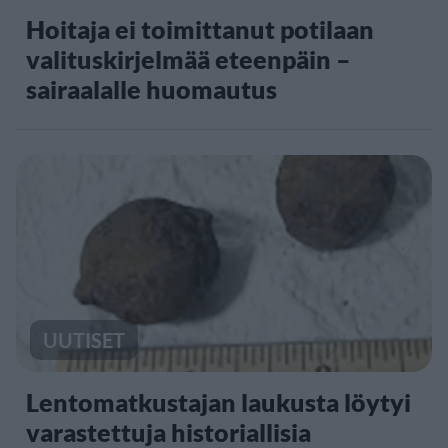
Hoitaja ei toimittanut potilaan
valituskirjelmää eteenpäin –
sairaalalle huomautus
UUTISET
Lentomatkustajan laukusta löytyi
varastettuja historiallisia