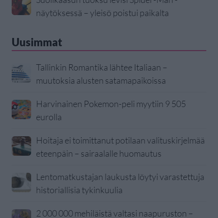
näytöksessä – yleisö poistui paikalta
Uusimmat
Tallinkin Romantika lähtee Italiaan –
muutoksia alusten satamapaikoissa
Harvinainen Pokemon-peli myytiin 9 505
eurolla
Hoitaja ei toimittanut potilaan valituskirjelmää
eteenpäin – sairaalalle huomautus
Lentomatkustajan laukusta löytyi varastettuja
historiallisia tykinkuulia
2 000 000 mehiläistä valtasi naapuruston –