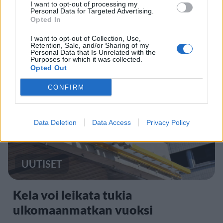
I want to opt-out of processing my
Sääennuste ulottuu nyt
Personal Data for Targeted Advertising.
Opted In
marraskuulle – tältä näyttää
syksyn sää
I want to opt-out of Collection, Use,
Retention, Sale, and/or Sharing of my
Personal Data that Is Unrelated with the
Purposes for which it was collected.
Opted Out
4
CONFIRM
Data Deletion
Data Access
Privacy Policy
UUTISET
Kela voi leikata tukia
ulkomaanmatkan vuoksi