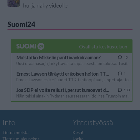
hurja näky videolle
Suomi24
Info
Yhteistyössä
Tietoa meistä
Kesä!
Tietosuojalauseke
Jocka