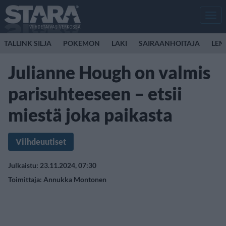
Men
TALLINK SILJA
POKEMON
LAKI
SAIRAANHOITAJA
LEN
Julianne Hough on valmis
parisuhteeseen – etsii
miestä joka paikasta
Viihdeuutiset
Julkaistu: 23.11.2024, 07:30
Toimittaja:
Annukka Montonen