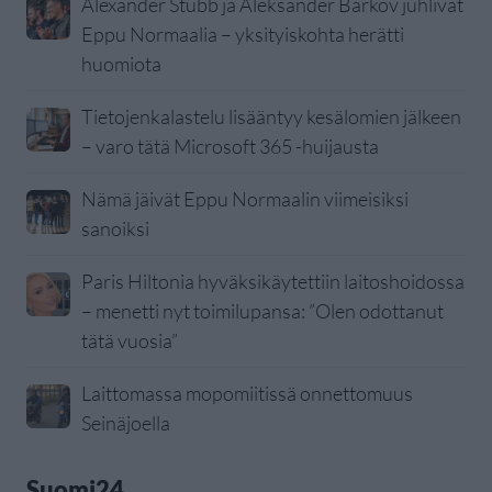
Alexander Stubb ja Aleksander Barkov juhlivat
Eppu Normaalia – yksityiskohta herätti
huomiota
Tietojenkalastelu lisääntyy kesälomien jälkeen
– varo tätä Microsoft 365 -huijausta
Nämä jäivät Eppu Normaalin viimeisiksi
sanoiksi
Paris Hiltonia hyväksikäytettiin laitoshoidossa
– menetti nyt toimilupansa: ”Olen odottanut
tätä vuosia”
Laittomassa mopomiitissä onnettomuus
Seinäjoella
Suomi24