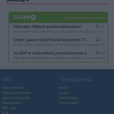
Info
Yhteistyössä
Tietoa meistä
Kesä!
Tietosuojalauseke
Jocka
Lähetä uutisvinkki
Tyyliniekka
Mediatiedot
Päivän Lehti
RSS-ohje
RSS