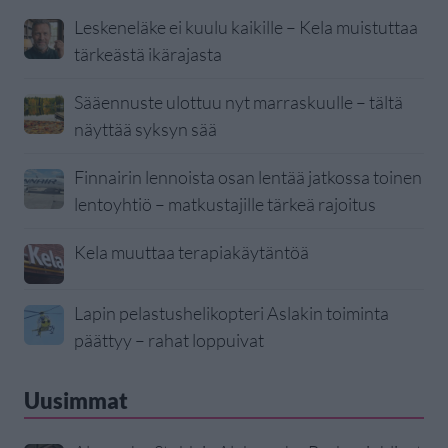
Leskeneläke ei kuulu kaikille – Kela muistuttaa
tärkeästä ikärajasta
Sääennuste ulottuu nyt marraskuulle – tältä
näyttää syksyn sää
Finnairin lennoista osan lentää jatkossa toinen
lentoyhtiö – matkustajille tärkeä rajoitus
Kela muuttaa terapiakäytäntöä
Lapin pelastushelikopteri Aslakin toiminta
päättyy – rahat loppuivat
Uusimmat