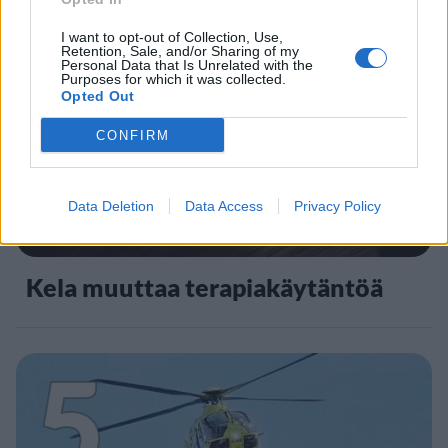
I want to opt-out of Collection, Use,
4
Retention, Sale, and/or Sharing of my
Personal Data that Is Unrelated with the
Purposes for which it was collected.
Opted Out
CONFIRM
Data Deletion
Data Access
Privacy Policy
UUTISET
Kela muuttaa terapiakäytäntöä
5