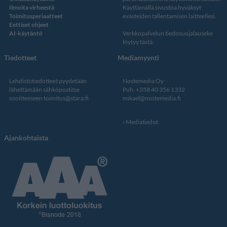
Ilmoita virheestä
Käyttämällä sivustoa hyväksyt
Toimitusperiaatteet
evästeiden tallentamisen laitteellesi.
Eettiset ohjeet
AI-käytäntö
Verkkopalvelun
tiedosuojalauseke
löytyy tästä
.
Tiedotteet
Mediamyynti
Lehdistötiedotteet pyydetään
Nostemedia Oy
lähettämään sähköpostitse
Puh. +358 40 356 1332
osoitteeseen
toimitus@stara.fi
mikael@nostemedia.fi
Mediatiedot
Ajankohtaista