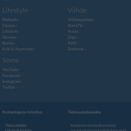
Lifestyle
Viihde
Matkailu
Viihdeuutiset
Fitness
StaraTV
Lifestyle
Autot
Terveys
Digi
Ruoka
Pelit
Koti & Asuminen
Elokuvat
Some
YouTube
Facebook
Instagram
Twitter
Kustantaja ja toimitus
Tietosuojalauseke
Tietoa meistä
Käytämme sivustolla evästeitä
Oikaisukäytäntö
parantaaksemme käyttökokemustasi.