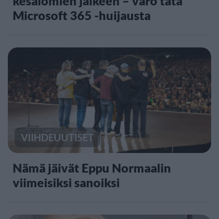
kesälomien jälkeen – varo tätä
Microsoft 365 -huijausta
VIIHDEUUTISET
Nämä jäivät Eppu Normaalin
viimeisiksi sanoiksi