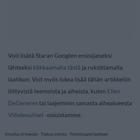
Voit lisätä Staran Googlen ensisijaiseksi
lähteeksi
klikkaamalla tästä
ja ruksittamalla
laatikon. Voit myös lukea lisää tähän artikkeliin
liittyvistä teemoista ja aiheista, kuten
Ellen
DeGeneres
tai laajemmin samasta aihealueesta
Viihdeuutiset
-osioistamme.
Ilmoita virheestä
·
Tietoa meistä
·
Toimitusperiaatteet