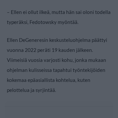
– Ellen ei ollut ilkeä, mutta hän sai oloni todella
typeräksi, Fedotowsky myöntää.
Ellen DeGeneresin keskusteluohjelma päättyi
vuonna 2022 peräti 19 kauden jälkeen.
Viimeisiä vuosia varjosti kohu, jonka mukaan
ohjelman kulisseissa tapahtui työntekijöiden
kokemaa epäasiallista kohtelua, kuten
pelottelua ja syrjintää.