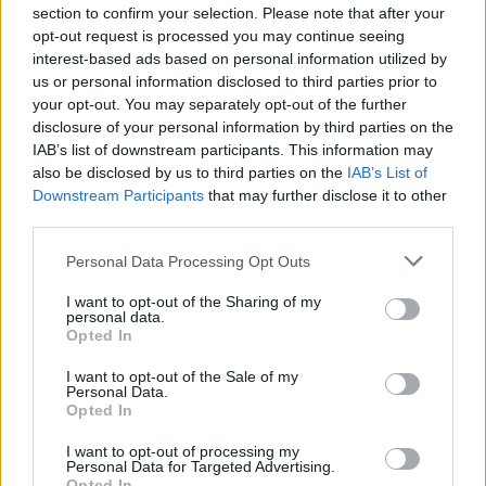
section to confirm your selection. Please note that after your
marraskuulle – tältä näyttää
opt-out request is processed you may continue seeing
syksyn sää
interest-based ads based on personal information utilized by
us or personal information disclosed to third parties prior to
your opt-out. You may separately opt-out of the further
disclosure of your personal information by third parties on the
3
IAB’s list of downstream participants. This information may
also be disclosed by us to third parties on the
IAB’s List of
Downstream Participants
that may further disclose it to other
third parties.
Personal Data Processing Opt Outs
I want to opt-out of the Sharing of my
personal data.
MATKAILU
Opted In
I want to opt-out of the Sale of my
Finnairin lennoista osan lentää
Personal Data.
Opted In
jatkossa toinen lentoyhtiö –
matkustajille tärkeä rajoitus
I want to opt-out of processing my
Personal Data for Targeted Advertising.
Opted In