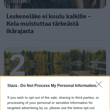
UUTISET
Leskeneläke ei kuulu kaikille –
Kela muistuttaa tärkeästä
ikärajasta
2
Stara -
Do Not Process My Personal Information
VIIHDEUUTISET
If you wish to opt-out of the sale, sharing to third parties, or
processing of your personal or sensitive information for
Sääennuste ulottuu nyt
targeted advertising by us, please use the below opt-out