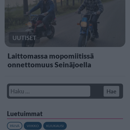
UUTISET
Laittomassa mopomiitissä
onnettomuus Seinäjoella
Luetuimmat
PÄIVÄ
VIIKKO
KUUKAUSI