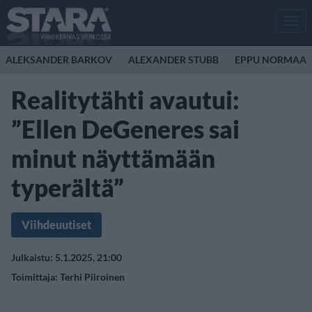
Men
ALEKSANDER BARKOV
ALEXANDER STUBB
EPPU NORMAAL
Realitytähti avautui:
”Ellen DeGeneres sai
minut näyttämään
typerältä”
Viihdeuutiset
Julkaistu: 5.1.2025, 21:00
Toimittaja:
Terhi Piiroinen