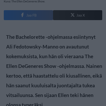
Kuva: The Ellen DeGeneres Show.
Jaa FB
Jaa X
The Bachelorette -ohjelmassa esiintynyt
Ali Fedotowsky-Manno on avautunut
kokemuksista, kun hän oli vieraana The
Ellen DeGeneres Show -ohjelmassa. Nainen
kertoo, että haastattelu oli kiusallinen, eikä
hän saanut kuuluisalta juontajalta tukea
vitsailuunsa. Sen sijaan Ellen teki hänen
olonsa typeräksi.