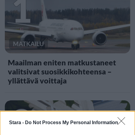
1
MATKAILU
Maailman eniten matkustaneet
valitsivat suosikkikohteensa –
yllättävä voittaja
2
Stara -
Do Not Process My Personal Information