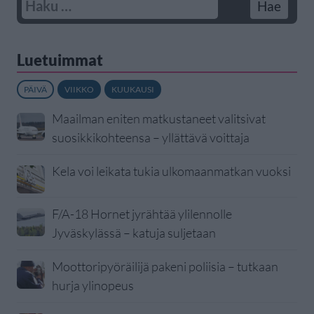
Luetuimmat
PÄIVÄ
VIIKKO
KUUKAUSI
Maailman eniten matkustaneet valitsivat
suosikkikohteensa – yllättävä voittaja
Kela voi leikata tukia ulkomaanmatkan vuoksi
F/A-18 Hornet jyrähtää ylilennolle
Jyväskylässä – katuja suljetaan
Moottoripyöräilijä pakeni poliisia – tutkaan
hurja ylinopeus