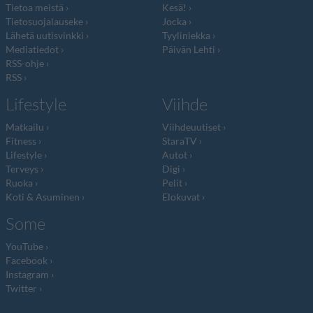
Tietoa meistä
Kesä!
Tietosuojalauseke
Jocka
Lähetä uutisvinkki
Tyyliniekka
Mediatiedot
Päivän Lehti
RSS-ohje
RSS
Lifestyle
Viihde
Matkailu
Viihdeuutiset
Fitness
StaraTV
Lifestyle
Autot
Terveys
Digi
Ruoka
Pelit
Koti & Asuminen
Elokuvat
Some
YouTube
Facebook
Instagram
Twitter