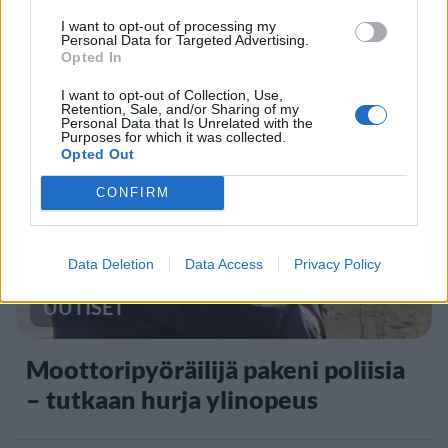
F/A-18 Hornet jyrähtää ylilennolle
I want to opt-out of processing my
Personal Data for Targeted Advertising.
Jyväskylässä – katuja suljetaan
Opted In
I want to opt-out of Collection, Use,
Retention, Sale, and/or Sharing of my
Personal Data that Is Unrelated with the
4
Purposes for which it was collected.
Opted Out
CONFIRM
Data Deletion
Data Access
Privacy Policy
UUTISET
Moottoripyöräilijä pakeni poliisia
– tutkaan hurja ylinopeus