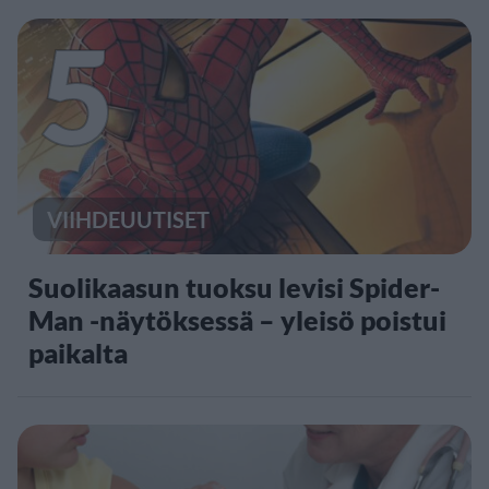
5
VIIHDEUUTISET
Suolikaasun tuoksu levisi Spider-
Man -näytöksessä – yleisö poistui
paikalta