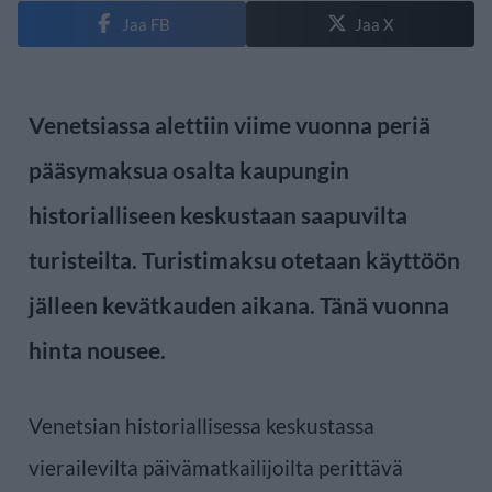
Jaa FB
Jaa X
Venetsiassa alettiin viime vuonna periä
pääsymaksua osalta kaupungin
historialliseen keskustaan saapuvilta
turisteilta. Turistimaksu otetaan käyttöön
jälleen kevätkauden aikana. Tänä vuonna
hinta nousee.
Venetsian historiallisessa keskustassa
vierailevilta päivämatkailijoilta perittävä