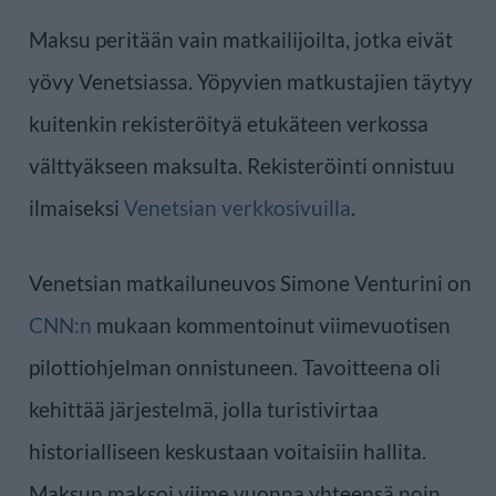
Maksu peritään vain matkailijoilta, jotka eivät
yövy Venetsiassa. Yöpyvien matkustajien täytyy
kuitenkin rekisteröityä etukäteen verkossa
välttyäkseen maksulta. Rekisteröinti onnistuu
ilmaiseksi
Venetsian verkkosivuilla
.
Venetsian matkailuneuvos Simone Venturini on
CNN:n
mukaan kommentoinut viimevuotisen
pilottiohjelman onnistuneen. Tavoitteena oli
kehittää järjestelmä, jolla turistivirtaa
historialliseen keskustaan voitaisiin hallita.
Maksun maksoi viime vuonna yhteensä noin