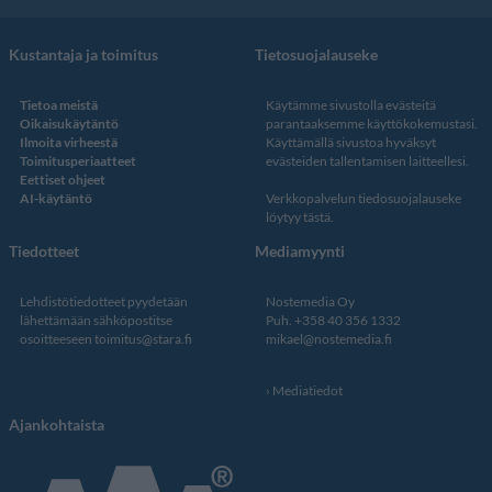
Kustantaja ja toimitus
Tietosuojalauseke
Tietoa meistä
Käytämme sivustolla evästeitä
Oikaisukäytäntö
parantaaksemme käyttökokemustasi.
Ilmoita virheestä
Käyttämällä sivustoa hyväksyt
Toimitusperiaatteet
evästeiden tallentamisen laitteellesi.
Eettiset ohjeet
AI-käytäntö
Verkkopalvelun
tiedosuojalauseke
löytyy tästä
.
Tiedotteet
Mediamyynti
Lehdistötiedotteet pyydetään
Nostemedia Oy
lähettämään sähköpostitse
Puh. +358 40 356 1332
osoitteeseen
toimitus@stara.fi
mikael@nostemedia.fi
Mediatiedot
Ajankohtaista