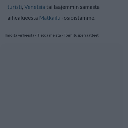
turisti
,
Venetsia
tai laajemmin samasta
aihealueesta
Matkailu
-osioistamme.
Ilmoita virheestä
·
Tietoa meistä
·
Toimitusperiaatteet