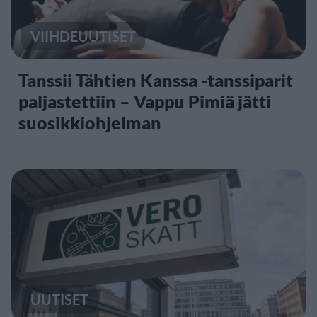
VIIHDEUUTISET
Tanssii Tähtien Kanssa -tanssiparit
paljastettiin – Vappu Pimiä jätti
suosikkiohjelman
UUTISET