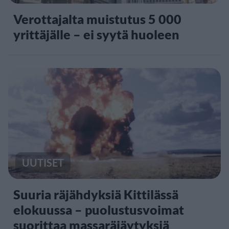
Verottajalta muistutus 5 000
yrittäjälle – ei syytä huoleen
UUTISET
Suuria räjähdyksiä Kittilässä
elokuussa – puolustusvoimat
suorittaa massaräjäytyksiä