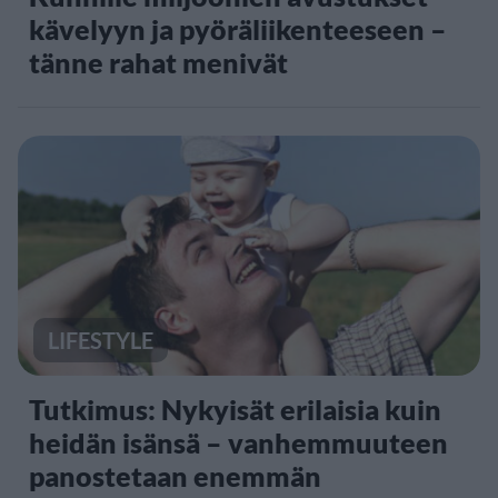
kävelyyn ja pyöräliikenteeseen –
tänne rahat menivät
LIFESTYLE
Tutkimus: Nykyisät erilaisia kuin
heidän isänsä – vanhemmuuteen
panostetaan enemmän