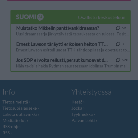
Info
Yhteistyössä
Tietoa meistä
Kesä!
Tietosuojalauseke
Jocka
Lähetä uutisvinkki
Tyyliniekka
Mediatiedot
Päivän Lehti
RSS-ohje
RSS