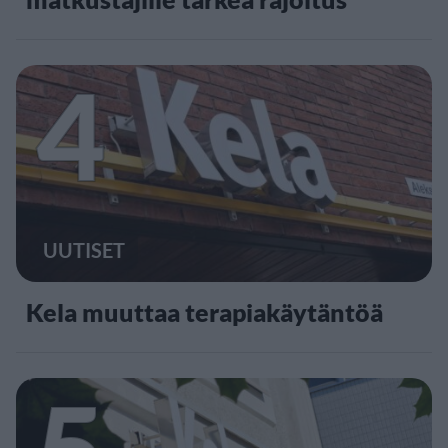
4
UUTISET
Kela muuttaa terapiakäytäntöä
5