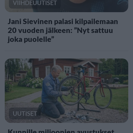
VIIHDEUUTISET
Jani Sievinen palasi kilpailemaan
20 vuoden jälkeen: ”Nyt sattuu
joka puolelle”
UUTISET
Kunnille miljoonien avustukset