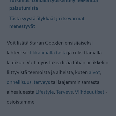
Tutkimus: Lomalla työskentely heikentää
palautumista
Tästä syystä älykkäät ja itsevarmat
menestyvät
Voit lisätä Staran Googlen ensisijaiseksi
lähteeksi
klikkaamalla tästä
ja ruksittamalla
laatikon. Voit myös lukea lisää tähän artikkeliin
liittyvistä teemoista ja aiheista, kuten
aivot
,
onnellisuus
,
terveys
tai laajemmin samasta
aihealueesta
Lifestyle
,
Terveys
,
Viihdeuutiset
-
osioistamme.