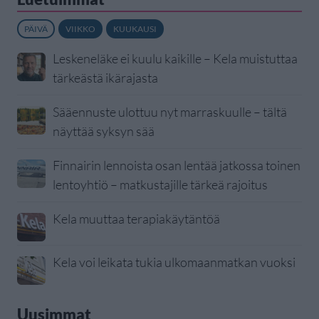
PÄIVÄ
VIIKKO
KUUKAUSI
Leskeneläke ei kuulu kaikille – Kela muistuttaa
tärkeästä ikärajasta
Sääennuste ulottuu nyt marraskuulle – tältä
näyttää syksyn sää
Finnairin lennoista osan lentää jatkossa toinen
lentoyhtiö – matkustajille tärkeä rajoitus
Kela muuttaa terapiakäytäntöä
Kela voi leikata tukia ulkomaanmatkan vuoksi
Uusimmat