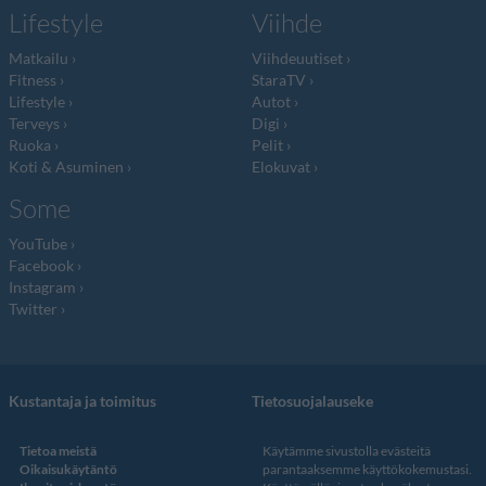
Lifestyle
Viihde
Matkailu
Viihdeuutiset
Fitness
StaraTV
Lifestyle
Autot
Terveys
Digi
Ruoka
Pelit
Koti & Asuminen
Elokuvat
Some
YouTube
Facebook
Instagram
Twitter
Kustantaja ja toimitus
Tietosuojalauseke
Tietoa meistä
Käytämme sivustolla evästeitä
Oikaisukäytäntö
parantaaksemme käyttökokemustasi.