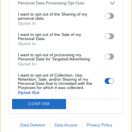
Personal Data Processing Opt Outs
UUTISET
I want to opt-out of the Sharing of my
personal data.
Opted In
Leskeneläke ei kuulu kaikille –
Kela muistuttaa tärkeästä
I want to opt-out of the Sale of my
Personal Data.
ikärajasta
Opted In
I want to opt-out of processing my
Personal Data for Targeted Advertising.
Opted In
2
I want to opt-out of Collection, Use,
Retention, Sale, and/or Sharing of my
Personal Data that Is Unrelated with the
Purposes for which it was collected.
Opted Out
CONFIRM
VIIHDEUUTISET
Data Deletion
Data Access
Privacy Policy