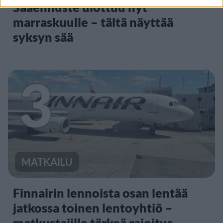
Sääennuste ulottuu nyt
marraskuulle – tältä näyttää
syksyn sää
3
MATKAILU
Finnairin lennoista osan lentää
jatkossa toinen lentoyhtiö –
matkustajille tärkeä rajoitus