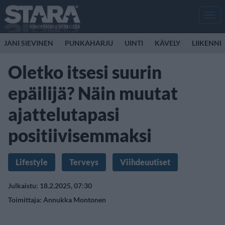
Men
JANI SIEVINEN
PUNKAHARJU
UINTI
KÄVELY
LIIKENNE
Oletko itsesi suurin
epäilijä? Näin muutat
ajattelutapasi
positiivisemmaksi
Lifestyle
Terveys
Viihdeuutiset
Julkaistu: 18.2.2025, 07:30
Toimittaja:
Annukka Montonen