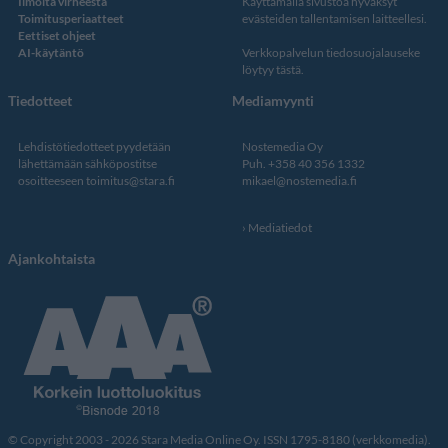
Ilmoita virheestä
Käyttämällä sivustoa hyväksyt
Toimitusperiaatteet
evästeiden tallentamisen laitteellesi.
Eettiset ohjeet
AI-käytäntö
Verkkopalvelun
tiedosuojalauseke
löytyy tästä
.
Tiedotteet
Mediamyynti
Lehdistötiedotteet pyydetään
Nostemedia Oy
lähettämään sähköpostitse
Puh. +358 40 356 1332
osoitteeseen
toimitus@stara.fi
mikael@nostemedia.fi
Mediatiedot
Ajankohtaista
© Copyright 2003 - 2026 Stara Media Online Oy. ISSN 1795-8180 (verkkomedia).