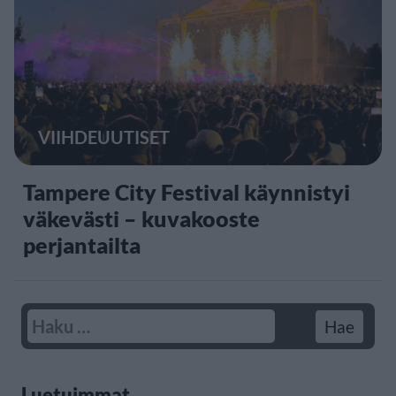
VIIHDEUUTISET
Tampere City Festival käynnistyi
väkevästi – kuvakooste
perjantailta
Luetuimmat