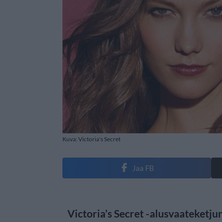
Kuva: Victoria's Secret
Jaa FB
Victoria’s Secret -alusvaateketjun