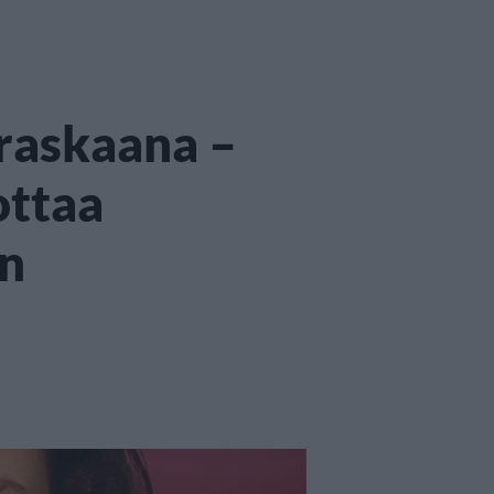
 raskaana –
ottaa
an