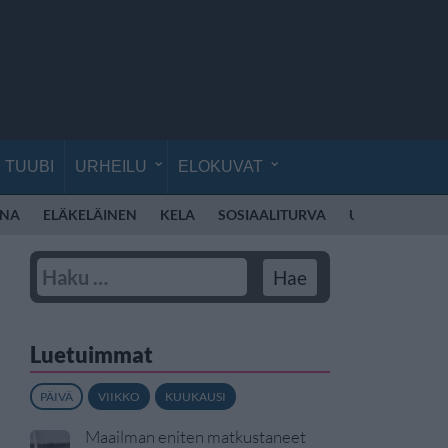
TUUBI
URHEILU
ELOKUVAT
NA
ELÄKELÄINEN
KELA
SOSIAALITURVA
UNIIKKI
EL
Luetuimmat
PÄIVÄ
VIIKKO
KUUKAUSI
Maailman eniten matkustaneet