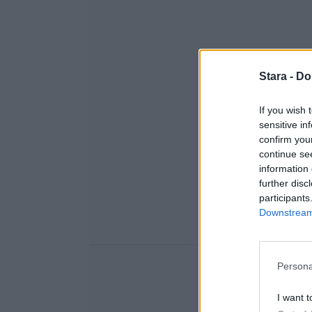
Stara -
Do
If you wish 
sensitive in
confirm you
continue se
information 
further disc
participants
Downstream 
Persona
I want t