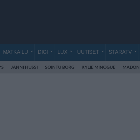
MATKAILU
DIGI
LUX
UUTISET
STARATV
YS
JANNI HUSSI
SOINTU BORG
KYLIE MINOGUE
MADON