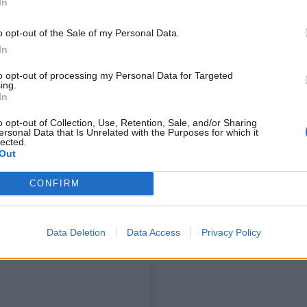
In
o opt-out of the Sale of my Personal Data.
In
to opt-out of processing my Personal Data for Targeted
ing.
In
jänä tunnettu miljardööri Joshua
o opt-out of Collection, Use, Retention, Sale, and/or Sharing
ersonal Data that Is Unrelated with the Purposes for which it
18. He ovat pitäneet perhe-
lected.
Out
isinaan nainen on jakanut
CONFIRM
elämäänsä äitinä. Karlie Kloss on
ja uran tasapainottamisesta ja
Data Deletion
Data Access
Privacy Policy
.