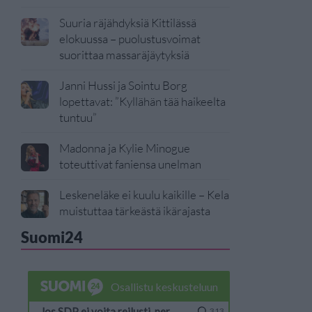
Suuria räjähdyksiä Kittilässä
elokuussa – puolustusvoimat
suorittaa massaräjäytyksiä
Janni Hussi ja Sointu Borg
lopettavat: ”Kyllähän tää haikeelta
tuntuu”
Madonna ja Kylie Minogue
toteuttivat faniensa unelman
Leskeneläke ei kuulu kaikille – Kela
muistuttaa tärkeästä ikärajasta
Suomi24