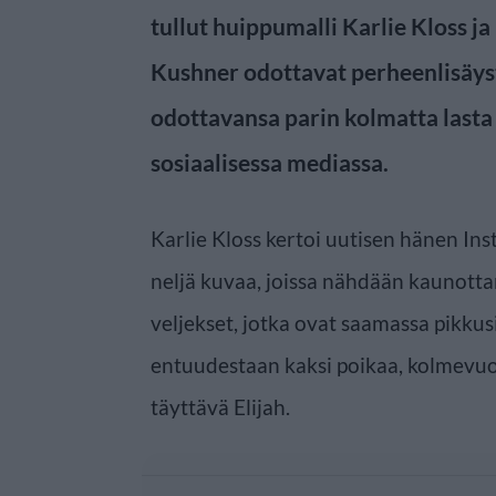
tullut huippumalli Karlie Kloss 
Kushner odottavat perheenlisäyst
odottavansa parin kolmatta lasta 
sosiaalisessa mediassa.
Karlie Kloss kertoi uutisen hänen Ins
neljä kuvaa, joissa nähdään kaunott
veljekset, jotka ovat saamassa pikku
entuudestaan kaksi poikaa, kolmevuot
täyttävä Elijah.