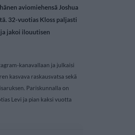
ja hänen aviomiehensä Joshua
ä. 32-vuotias Kloss paljasti
ja jakoi ilouutisen
tagram-kanavallaan ja julkaisi
aren kasvava raskausvatsa sekä
sisaruksen. Pariskunnalla on
ias Levi ja pian kaksi vuotta