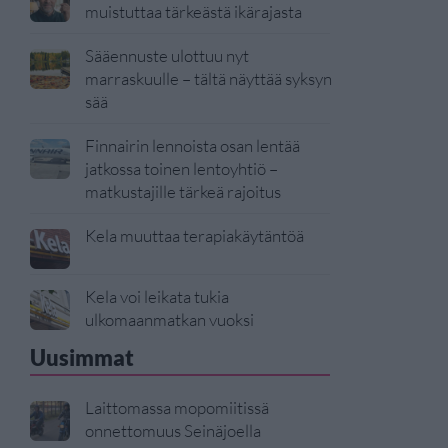
muistuttaa tärkeästä ikärajasta
Sääennuste ulottuu nyt
marraskuulle – tältä näyttää syksyn
sää
Finnairin lennoista osan lentää
jatkossa toinen lentoyhtiö –
matkustajille tärkeä rajoitus
Kela muuttaa terapiakäytäntöä
Kela voi leikata tukia
ulkomaanmatkan vuoksi
Uusimmat
Laittomassa mopomiitissä
onnettomuus Seinäjoella