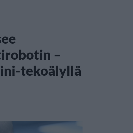
see
irobotin –
ni-tekoälyllä