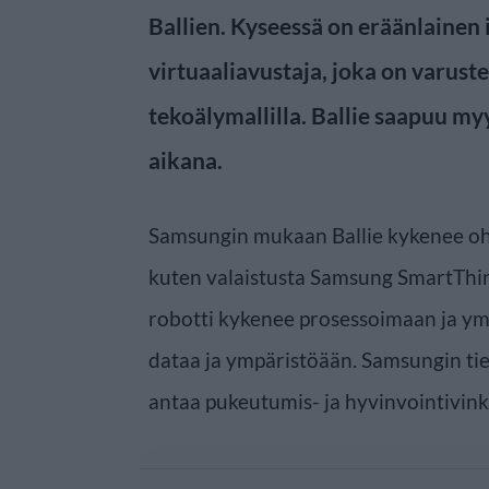
Ballien. Kyseessä on eräänlainen 
virtuaaliavustaja, joka on varus
tekoälymallilla. Ballie saapuu my
aikana.
Samsungin mukaan Ballie kykenee ohj
kuten valaistusta Samsung SmartThin
robotti kykenee prosessoimaan ja ym
dataa ja ympäristöään. Samsungin ti
antaa pukeutumis- ja hyvinvointivink