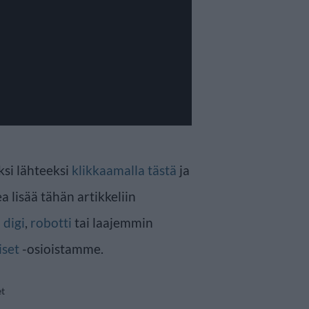
ksi lähteeksi
klikkaamalla tästä
ja
a lisää tähän artikkeliin
n
digi
,
robotti
tai laajemmin
iset
-osioistamme.
et