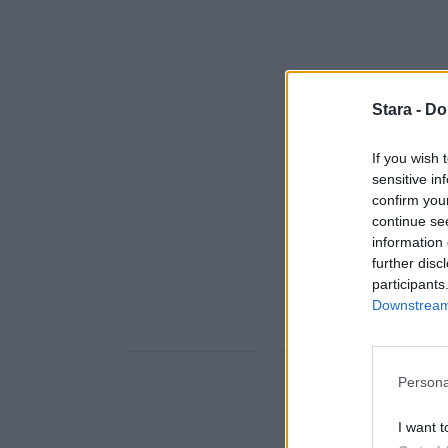
Stara -
Do
If you wish 
sensitive in
confirm you
continue se
information 
further disc
participants
Downstream 
Persona
I want t