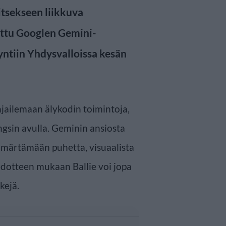
itsekseen liikkuva
tettu Googlen Gemini-
yntiin Yhdysvalloissa kesän
ailemaan älykodin toimintoja,
gsin avulla. Geminin ansiosta
märtämään puhetta, visuaalista
edotteen mukaan Ballie voi jopa
kejä.