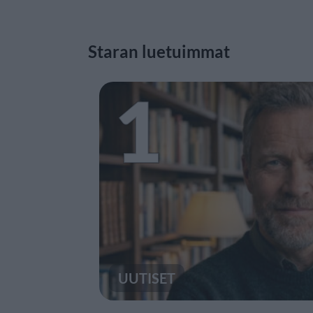
Staran luetuimmat
1
UUTISET