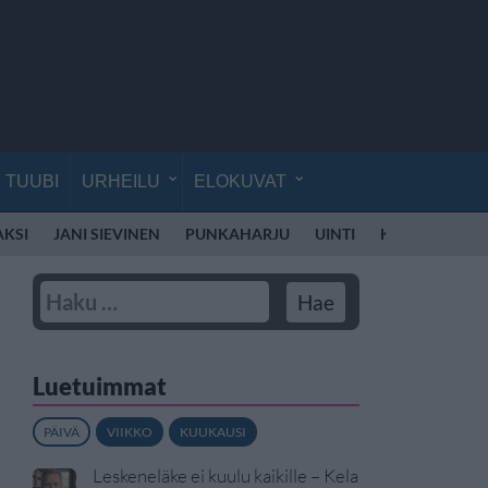
TUUBI
URHEILU
ELOKUVAT
AKSI
JANI SIEVINEN
PUNKAHARJU
UINTI
KÄVELY
LII
Luetuimmat
PÄIVÄ
VIIKKO
KUUKAUSI
Leskeneläke ei kuulu kaikille – Kela