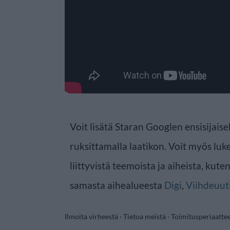
Voit lisätä Staran Googlen ensisijaise
ruksittamalla laatikon. Voit myös luke
liittyvistä teemoista ja aiheista, kute
samasta aihealueesta
Digi
,
Viihdeuut
Ilmoita virheestä
·
Tietoa meistä
·
Toimitusperiaatte