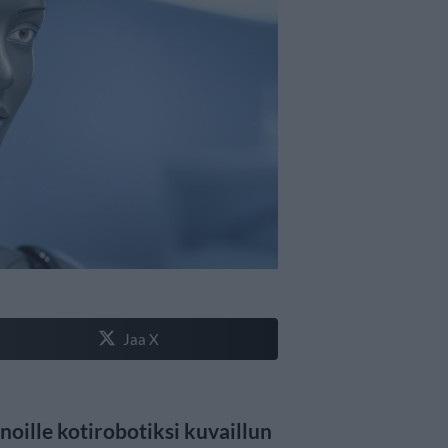
Jaa X
ille kotirobotiksi kuvaillun