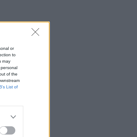
sonal or
ection to
ou may
 personal
out of the
 downstream
B’s List of