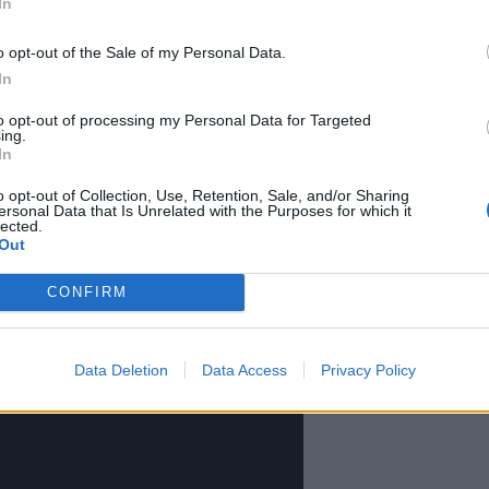
In
o opt-out of the Sale of my Personal Data.
In
to opt-out of processing my Personal Data for Targeted
ing.
In
kotirobottia ensi kerran vuonna
o opt-out of Collection, Use, Retention, Sale, and/or Sharing
ersonal Data that Is Unrelated with the Purposes for which it
 teknologia-alan tapahtumissa eri
lected.
Out
a myös muun muassa Apple ja
CONFIRM
a omia kotirobottejaan.
Data Deletion
Data Access
Privacy Policy