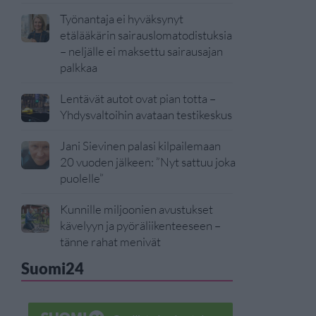
Työnantaja ei hyväksynyt
etälääkärin sairauslomatodistuksia
– neljälle ei maksettu sairausajan
palkkaa
Lentävät autot ovat pian totta –
Yhdysvaltoihin avataan testikeskus
Jani Sievinen palasi kilpailemaan
20 vuoden jälkeen: ”Nyt sattuu joka
puolelle”
Kunnille miljoonien avustukset
kävelyyn ja pyöräliikenteeseen –
tänne rahat menivät
Suomi24