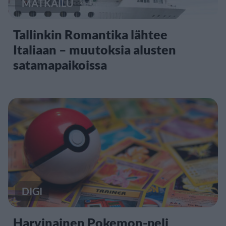
MATKAILU
Tallinkin Romantika lähtee
Italiaan – muutoksia alusten
satamapaikoissa
DIGI
Harvinainen Pokemon-peli