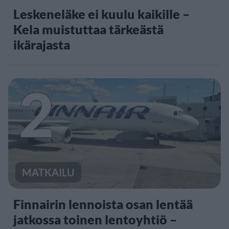
Leskeneläke ei kuulu kaikille –
Kela muistuttaa tärkeästä
ikärajasta
2
MATKAILU
Finnairin lennoista osan lentää
jatkossa toinen lentoyhtiö –