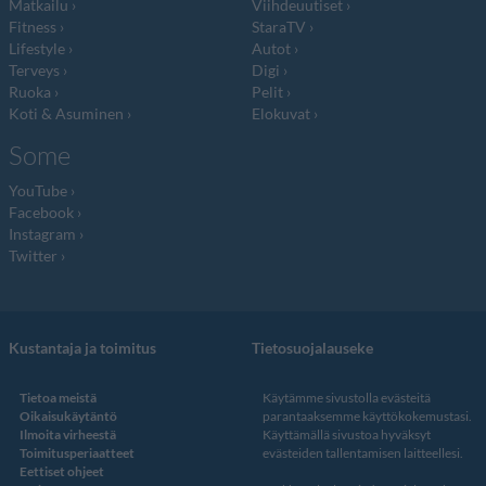
Matkailu
Viihdeuutiset
Fitness
StaraTV
Lifestyle
Autot
Terveys
Digi
Ruoka
Pelit
Koti & Asuminen
Elokuvat
Some
YouTube
Facebook
Instagram
Twitter
Kustantaja ja toimitus
Tietosuojalauseke
Tietoa meistä
Käytämme sivustolla evästeitä
Oikaisukäytäntö
parantaaksemme käyttökokemustasi.
Ilmoita virheestä
Käyttämällä sivustoa hyväksyt
Toimitusperiaatteet
evästeiden tallentamisen laitteellesi.
Eettiset ohjeet