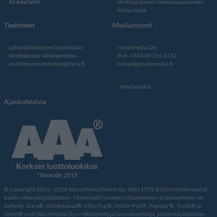
AI-käytäntö
Verkkopalvelun
tiedosuojalauseke
löytyy tästä
.
Tiedotteet
Mediamyynti
Lehdistötiedotteet pyydetään
Nostemedia Oy
lähettämään sähköpostitse
Puh. +358 40 356 1332
osoitteeseen
toimitus@stara.fi
mikael@nostemedia.fi
Mediatiedot
Ajankohtaista
© Copyright 2003 - 2026 Stara Media Online Oy. ISSN 1795-8180 (verkkomedia).
Kaikki oikeudet pidätetään. Materiaalin luvaton julkaiseminen ja lainaaminen on
kielletty. Stara®, Viihdetaivas®, Miss Pop®, Mister Pop®, Popstar®, Tuubi® ja
Jetset® ovat Stara Media Oy:n rekisteröityjä tavaramerkkejä, joiden käyttäminen