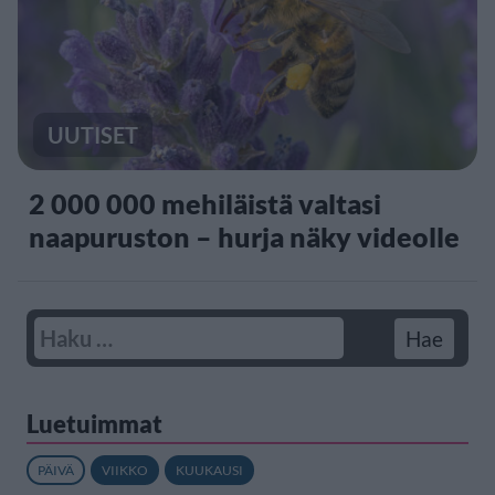
UUTISET
2 000 000 mehiläistä valtasi
naapuruston – hurja näky videolle
Luetuimmat
PÄIVÄ
VIIKKO
KUUKAUSI