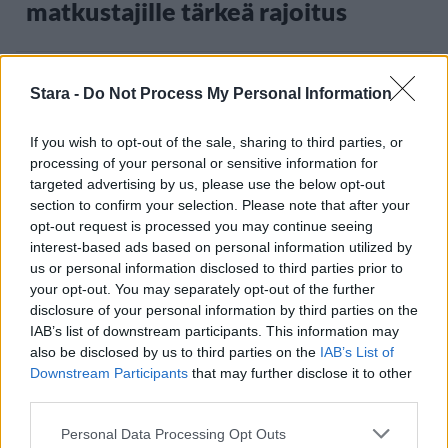
matkustajille tärkeä rajoitus
3
Stara -
Do Not Process My Personal Information
If you wish to opt-out of the sale, sharing to third parties, or
processing of your personal or sensitive information for
targeted advertising by us, please use the below opt-out
section to confirm your selection. Please note that after your
opt-out request is processed you may continue seeing
interest-based ads based on personal information utilized by
VIIHDEUUTISET
us or personal information disclosed to third parties prior to
your opt-out. You may separately opt-out of the further
disclosure of your personal information by third parties on the
Sääennuste ulottuu nyt
IAB’s list of downstream participants. This information may
marraskuulle – tältä näyttää
also be disclosed by us to third parties on the
IAB’s List of
Downstream Participants
that may further disclose it to other
syksyn sää
third parties.
Personal Data Processing Opt Outs