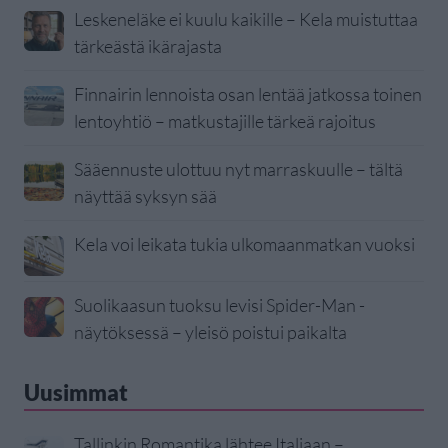
Leskeneläke ei kuulu kaikille – Kela muistuttaa
tärkeästä ikärajasta
Finnairin lennoista osan lentää jatkossa toinen
lentoyhtiö – matkustajille tärkeä rajoitus
Sääennuste ulottuu nyt marraskuulle – tältä
näyttää syksyn sää
Kela voi leikata tukia ulkomaanmatkan vuoksi
Suolikaasun tuoksu levisi Spider-Man -
näytöksessä – yleisö poistui paikalta
Uusimmat
Tallinkin Romantika lähtee Italiaan –