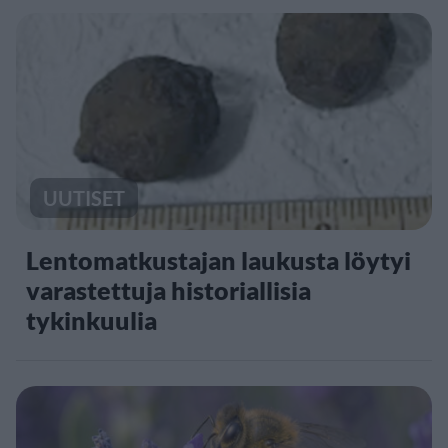
UUTISET
Lentomatkustajan laukusta löytyi
varastettuja historiallisia
tykinkuulia