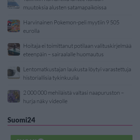
muutoksia alusten satamapaikoissa
Harvinainen Pokemon-peli myytiin 9 505
eurolla
Hoitaja ei toimittanut potilaan valituskirjelmää
eteenpäin – sairaalalle huomautus
Lentomatkustajan laukusta löytyi varastettuja
historiallisia tykinkuulia
2 000 000 mehiläistä valtasi naapuruston –
hurja näky videolle
Suomi24