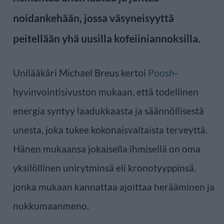
noidankehään, jossa väsyneisyyttä
peitellään yhä uusilla kofeiiniannoksilla.
Unilääkäri Michael Breus kertoi
Poosh
-
hyvinvointisivuston mukaan, että todellinen
energia syntyy laadukkaasta ja säännöllisestä
unesta, joka tukee kokonaisvaltaista terveyttä.
Hänen mukaansa jokaisella ihmisellä on oma
yksilöllinen unirytminsä eli kronotyyppinsä,
jonka mukaan kannattaa ajoittaa herääminen ja
nukkumaanmeno.