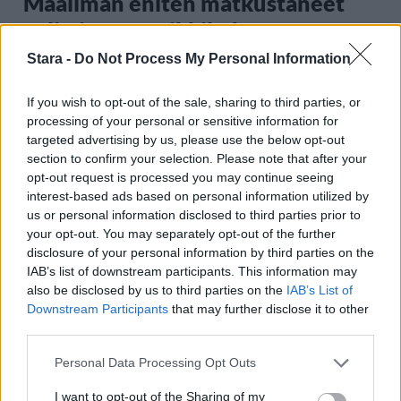
Maailman eniten matkustaneet
valitsivat suosikkikohteensa –
yllättävä voittaja
Stara -
Do Not Process My Personal Information
If you wish to opt-out of the sale, sharing to third parties, or
processing of your personal or sensitive information for
2
targeted advertising by us, please use the below opt-out
section to confirm your selection. Please note that after your
opt-out request is processed you may continue seeing
interest-based ads based on personal information utilized by
us or personal information disclosed to third parties prior to
your opt-out. You may separately opt-out of the further
disclosure of your personal information by third parties on the
IAB’s list of downstream participants. This information may
UUTISET
also be disclosed by us to third parties on the
IAB’s List of
Downstream Participants
that may further disclose it to other
third parties.
F/A-18 Hornet jyrähtää ylilennolle
Jyväskylässä – katuja suljetaan
Personal Data Processing Opt Outs
I want to opt-out of the Sharing of my