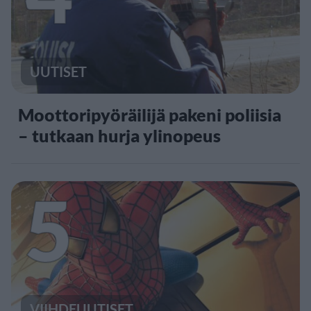
UUTISET
Moottoripyöräilijä pakeni poliisia
– tutkaan hurja ylinopeus
5
VIIHDEUUTISET