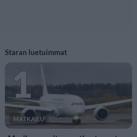
Staran luetuimmat
1
MATKAILU