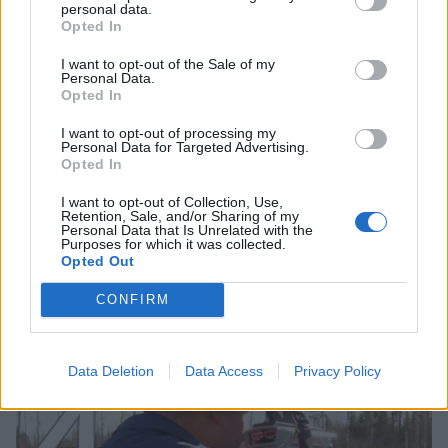
personal data.
Opted In
3
I want to opt-out of the Sale of my
Personal Data.
Opted In
I want to opt-out of processing my
Personal Data for Targeted Advertising.
Opted In
I want to opt-out of Collection, Use,
UUTISET
Retention, Sale, and/or Sharing of my
Personal Data that Is Unrelated with the
Purposes for which it was collected.
Opted Out
Kela voi leikata tukia
ulkomaanmatkan vuoksi
CONFIRM
Data Deletion
Data Access
Privacy Policy
4