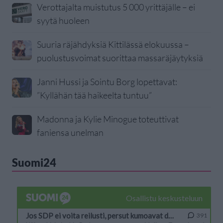
Verottajalta muistutus 5 000 yrittäjälle – ei
syytä huoleen
Suuria räjähdyksiä Kittilässä elokuussa –
puolustusvoimat suorittaa massaräjäytyksiä
Janni Hussi ja Sointu Borg lopettavat:
”Kyllähän tää haikeelta tuntuu”
Madonna ja Kylie Minogue toteuttivat
faniensa unelman
Suomi24