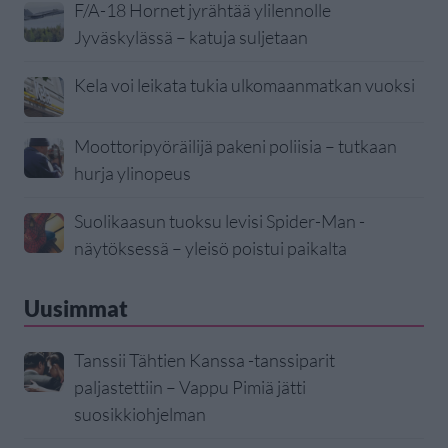
F/A-18 Hornet jyrähtää ylilennolle
Jyväskylässä – katuja suljetaan
Kela voi leikata tukia ulkomaanmatkan vuoksi
Moottoripyöräilijä pakeni poliisia – tutkaan
hurja ylinopeus
Suolikaasun tuoksu levisi Spider-Man -
näytöksessä – yleisö poistui paikalta
Uusimmat
Tanssii Tähtien Kanssa -tanssiparit
paljastettiin – Vappu Pimiä jätti
suosikkiohjelman