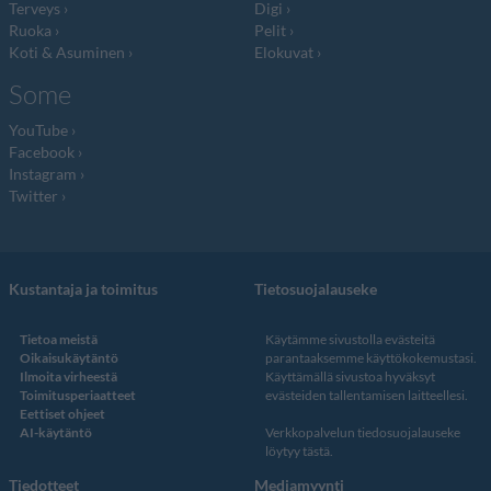
Terveys
Digi
Ruoka
Pelit
Koti & Asuminen
Elokuvat
Some
YouTube
Facebook
Instagram
Twitter
Kustantaja ja toimitus
Tietosuojalauseke
Tietoa meistä
Käytämme sivustolla evästeitä
Oikaisukäytäntö
parantaaksemme käyttökokemustasi.
Ilmoita virheestä
Käyttämällä sivustoa hyväksyt
Toimitusperiaatteet
evästeiden tallentamisen laitteellesi.
Eettiset ohjeet
AI-käytäntö
Verkkopalvelun
tiedosuojalauseke
löytyy tästä
.
Tiedotteet
Mediamyynti