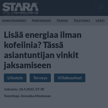
Men
ANNI IHAMÄKI
PARITANSSI
TANSSI
TELEVISIO
VERO
Lisää energiaa ilman
kofeiinia? Tässä
asiantuntijan vinkit
jaksamiseen
Lifestyle
Terveys
Viihdeuutiset
Julkaistu: 26.4.2025, 07:30
Toimittaja:
Annukka Montonen