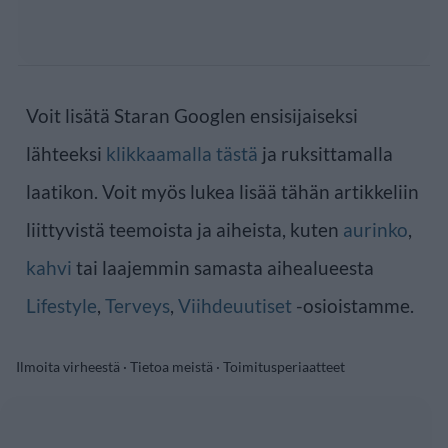
Voit lisätä Staran Googlen ensisijaiseksi
lähteeksi
klikkaamalla tästä
ja ruksittamalla
laatikon. Voit myös lukea lisää tähän artikkeliin
liittyvistä teemoista ja aiheista, kuten
aurinko
,
kahvi
tai laajemmin samasta aihealueesta
Lifestyle
,
Terveys
,
Viihdeuutiset
-osioistamme.
Ilmoita virheestä
·
Tietoa meistä
·
Toimitusperiaatteet