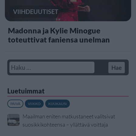
VIIHDEUUTISET
Madonna ja Kylie Minogue
toteuttivat faniensa unelman
Luetuimmat
PÄIVÄ
VIIKKO
KUUKAUSI
Maailman eniten matkustaneet valitsivat
suosikkikohteensa – yllättävä voittaja