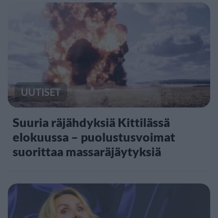
UUTISET
Suuria räjähdyksiä Kittilässä
elokuussa – puolustusvoimat
suorittaa massaräjäytyksiä