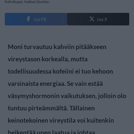
Kahvikuppi. Nathan Dumlao.
Jaa FB
Jaa X
Moni turvautuu kahviin pitääkseen
vireystason korkealla, mutta
todellisuudessa kofeiini ei tuo kehoon
varsinaista energiaa. Se vain estää
väsymyshormonin vaikutuksen, jolloin olo
tuntuu pirteämmältä. Tällainen
keinotekoinen vireystila voi kuitenkin
heikentää unen laatua ja johtaa