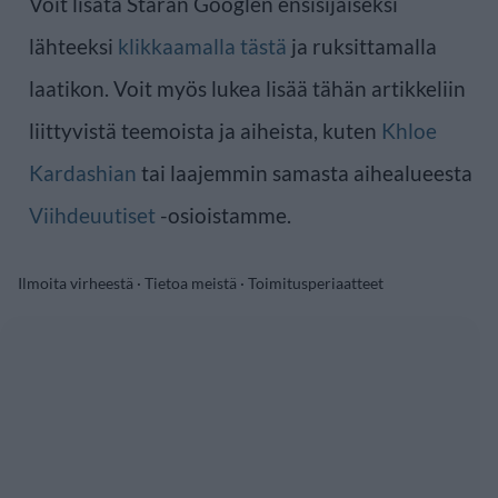
Voit lisätä Staran Googlen ensisijaiseksi
lähteeksi
klikkaamalla tästä
ja ruksittamalla
laatikon. Voit myös lukea lisää tähän artikkeliin
liittyvistä teemoista ja aiheista, kuten
Khloe
Kardashian
tai laajemmin samasta aihealueesta
Viihdeuutiset
-osioistamme.
Ilmoita virheestä
·
Tietoa meistä
·
Toimitusperiaatteet