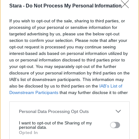
3
Stara -
Do Not Process My Personal Information
If you wish to opt-out of the sale, sharing to third parties, or
processing of your personal or sensitive information for
targeted advertising by us, please use the below opt-out
MATKAILU
section to confirm your selection. Please note that after your
opt-out request is processed you may continue seeing
interest-based ads based on personal information utilized by
Finnairin lennoista osan lentää
us or personal information disclosed to third parties prior to
jatkossa toinen lentoyhtiö –
your opt-out. You may separately opt-out of the further
disclosure of your personal information by third parties on the
matkustajille tärkeä rajoitus
IAB’s list of downstream participants. This information may
also be disclosed by us to third parties on the
IAB’s List of
Downstream Participants
that may further disclose it to other
third parties.
4
Personal Data Processing Opt Outs
I want to opt-out of the Sharing of my
personal data.
Opted In