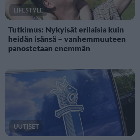
LIFESTYLE
Tutkimus: Nykyisät erilaisia kuin
heidän isänsä – vanhemmuuteen
panostetaan enemmän
UUTISET