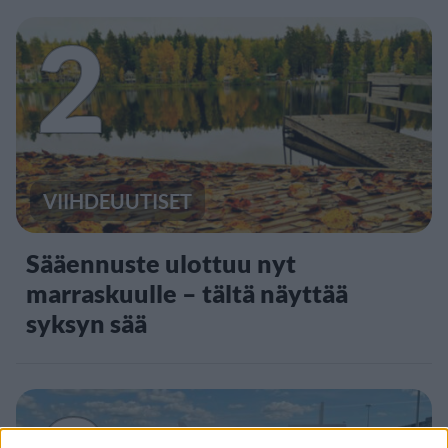
2
VIIHDEUUTISET
Sääennuste ulottuu nyt
marraskuulle – tältä näyttää
syksyn sää