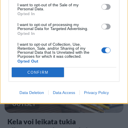
I want to opt-out of the Sale of my
Personal Data.
UUTISET
Opted In
I want to opt-out of processing my
Personal Data for Targeted Advertising.
Kela muuttaa terapiakäytäntöä
Opted In
I want to opt-out of Collection, Use,
Retention, Sale, and/or Sharing of my
Personal Data that Is Unrelated with the
5
Purposes for which it was collected.
Opted Out
CONFIRM
Data Deletion
Data Access
Privacy Policy
UUTISET
Kela voi leikata tukia