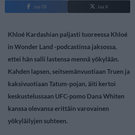
Jaa FB
Jaa X
Khloé Kardashian paljasti tuoreessa Khloé
in Wonder Land -podcastinsa jaksossa,
ettei hän salli lastensa mennä yökylään.
Kahden lapsen, seitsemänvuotiaan Truen ja
kaksivuotiaan Tatum-pojan, äiti kertoi
keskustelussaan UFC-pomo Dana Whiten
kanssa olevansa erittäin varovainen
yökyläilyjen suhteen.