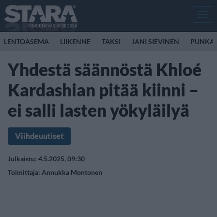
Men
LENTOASEMA
LIIKENNE
TAKSI
JANI SIEVINEN
PUNKA
Yhdestä säännöstä Khloé
Kardashian pitää kiinni –
ei salli lasten yökyläilyä
Viihdeuutiset
Julkaistu: 4.5.2025, 09:30
Toimittaja:
Annukka Montonen