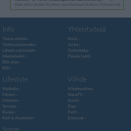
Info
Yhteistyössä
Tietoa meistä
Kesä!
Tietosuojalauseke
Jocka
Lähetä uutisvinkki
Tyyliniekka
Mediatiedot
Päivän Lehti
RSS-ohje
RSS
Lifestyle
Viihde
Matkailu
Viihdeuutiset
Fitness
StaraTV
Lifestyle
Autot
Terveys
Digi
Ruoka
Pelit
Koti & Asuminen
Elokuvat
Some