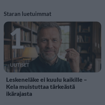
Staran luetuimmat
1
UUTISET
Leskeneläke ei kuulu kaikille –
Kela muistuttaa tärkeästä
ikärajasta