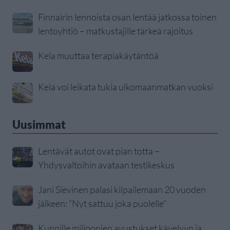
Finnairin lennoista osan lentää jatkossa toinen
lentoyhtiö – matkustajille tärkeä rajoitus
Kela muuttaa terapiakäytäntöä
Kela voi leikata tukia ulkomaanmatkan vuoksi
Uusimmat
Lentävät autot ovat pian totta –
Yhdysvaltoihin avataan testikeskus
Jani Sievinen palasi kilpailemaan 20 vuoden
jälkeen: ”Nyt sattuu joka puolelle”
Kunnille miljoonien avustukset kävelyyn ja