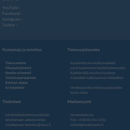
YouTube
Facebook
Instagram
Twitter
Kustantaja ja toimitus
Tietosuojalauseke
Tietoa meistä
Käytämme sivustolla evästeitä
Oikaisukäytäntö
parantaaksemme käyttökokemustasi.
Ilmoita virheestä
Käyttämällä sivustoa hyväksyt
Toimitusperiaatteet
evästeiden tallentamisen laitteellesi.
Eettiset ohjeet
AI-käytäntö
Verkkopalvelun
tiedosuojalauseke
löytyy tästä
.
Tiedotteet
Mediamyynti
Lehdistötiedotteet pyydetään
Nostemedia Oy
lähettämään sähköpostitse
Puh. +358 40 356 1332
osoitteeseen
toimitus@stara.fi
mikael@nostemedia.fi