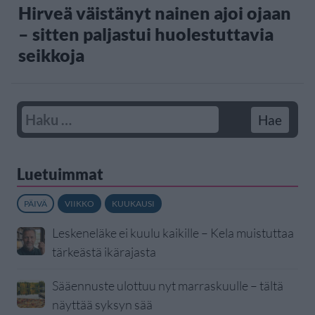
Hirveä väistänyt nainen ajoi ojaan
– sitten paljastui huolestuttavia
seikkoja
Luetuimmat
PÄIVÄ
VIIKKO
KUUKAUSI
Leskeneläke ei kuulu kaikille – Kela muistuttaa
tärkeästä ikärajasta
Sääennuste ulottuu nyt marraskuulle – tältä
näyttää syksyn sää