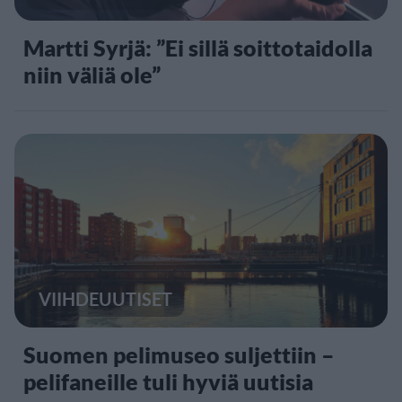
Martti Syrjä: ”Ei sillä soittotaidolla
niin väliä ole”
VIIHDEUUTISET
Suomen pelimuseo suljettiin –
pelifaneille tuli hyviä uutisia