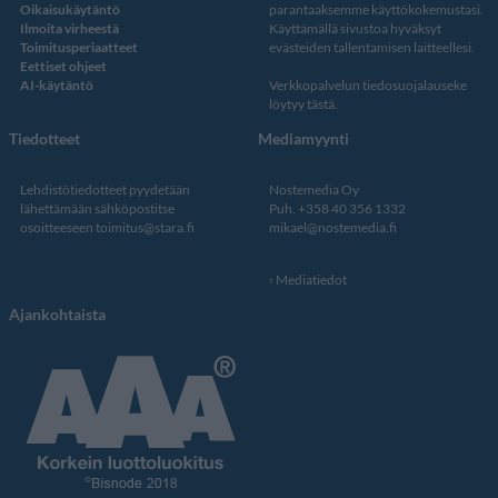
Oikaisukäytäntö
parantaaksemme käyttökokemustasi.
Ilmoita virheestä
Käyttämällä sivustoa hyväksyt
Toimitusperiaatteet
evästeiden tallentamisen laitteellesi.
Eettiset ohjeet
AI-käytäntö
Verkkopalvelun
tiedosuojalauseke
löytyy tästä
.
Tiedotteet
Mediamyynti
Lehdistötiedotteet pyydetään
Nostemedia Oy
lähettämään sähköpostitse
Puh. +358 40 356 1332
osoitteeseen
toimitus@stara.fi
mikael@nostemedia.fi
Mediatiedot
Ajankohtaista