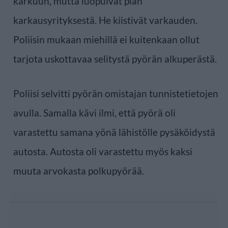
karkuun, mutta luopuivat pian
karkausyrityksestä. He kiistivät varkauden.
Poliisin mukaan miehillä ei kuitenkaan ollut
tarjota uskottavaa selitystä pyörän alkuperästä.
Poliisi selvitti pyörän omistajan tunnistetietojen
avulla. Samalla kävi ilmi, että pyörä oli
varastettu samana yönä lähistölle pysäköidystä
autosta. Autosta oli varastettu myös kaksi
muuta arvokasta polkupyörää.