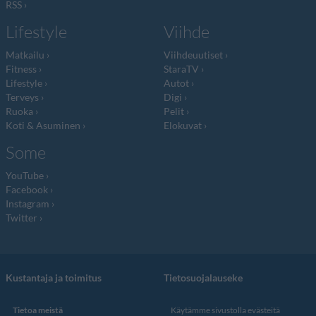
RSS
Lifestyle
Viihde
Matkailu
Viihdeuutiset
Fitness
StaraTV
Lifestyle
Autot
Terveys
Digi
Ruoka
Pelit
Koti & Asuminen
Elokuvat
Some
YouTube
Facebook
Instagram
Twitter
Kustantaja ja toimitus
Tietosuojalauseke
Tietoa meistä
Käytämme sivustolla evästeitä