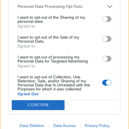
Personal Data Processing Opt Outs
UUTISET
I want to opt-out of the Sharing of my
personal data.
Opted In
Leskeneläke ei kuulu kaikille –
I want to opt-out of the Sale of my
Kela muistuttaa tärkeästä
Personal Data.
Opted In
ikärajasta
I want to opt-out of processing my
Personal Data for Targeted Advertising.
Opted In
2
I want to opt-out of Collection, Use,
Retention, Sale, and/or Sharing of my
Personal Data that Is Unrelated with the
Purposes for which it was collected.
Opted Out
CONFIRM
VIIHDEUUTISET
Data Deletion
Data Access
Privacy Policy