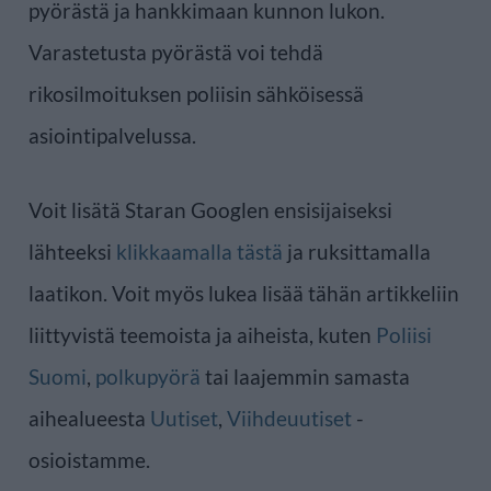
pyörästä ja hankkimaan kunnon lukon.
Varastetusta pyörästä voi tehdä
rikosilmoituksen poliisin sähköisessä
asiointipalvelussa.
Voit lisätä Staran Googlen ensisijaiseksi
lähteeksi
klikkaamalla tästä
ja ruksittamalla
laatikon. Voit myös lukea lisää tähän artikkeliin
liittyvistä teemoista ja aiheista, kuten
Poliisi
Suomi
,
polkupyörä
tai laajemmin samasta
aihealueesta
Uutiset
,
Viihdeuutiset
-
osioistamme.