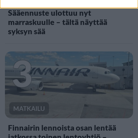
Sääennuste ulottuu nyt
marraskuulle – tältä näyttää
syksyn sää
3
MATKAILU
Finnairin lennoista osan lentää
jatkossa toinen lentoyhtiö –