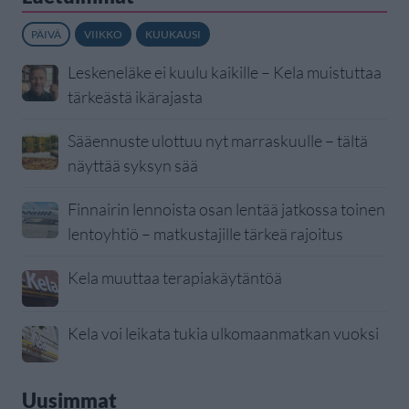
PÄIVÄ
VIIKKO
KUUKAUSI
Leskeneläke ei kuulu kaikille – Kela muistuttaa
tärkeästä ikärajasta
Sääennuste ulottuu nyt marraskuulle – tältä
näyttää syksyn sää
Finnairin lennoista osan lentää jatkossa toinen
lentoyhtiö – matkustajille tärkeä rajoitus
Kela muuttaa terapiakäytäntöä
Kela voi leikata tukia ulkomaanmatkan vuoksi
Uusimmat