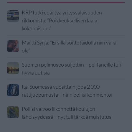
KRP tutki epäiltyä yrityssalaisuuden
rikkomista: ”Poikkeuksellisen laaja
kokonaisuus”
Martti Syrjä: ”Ei sillä soittotaidolla niin väliä
ole”
Suomen pelimuseo suljettiin – pelifaneille tuli
hyviä uutisia
Itä-Suomessa vuosittain jopa 2 000
rattijuopumusta – näin poliisi kommentoi
Poliisi valvoo liikennettä koulujen
läheisyydessä – nyt tuli tärkeä muistutus