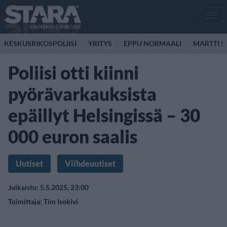
Men
KESKUSRIKOSPOLIISI
YRITYS
EPPU NORMAALI
MARTTI S
Poliisi otti kiinni
pyörävarkauksista
epäillyt Helsingissä – 30
000 euron saalis
Uutiset
Viihdeuutiset
Julkaistu: 5.5.2025, 23:00
Toimittaja:
Tim Isokivi