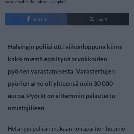
Kuva: Visual Stories, Micheile, Unsplash
Jaa FB
Jaa X
Helsingin poliisi otti viikonloppuna kiinni
kaksi miestä epäiltynä arvokkaiden
pyörien varastamisesta. Varastettujen
pyörien arvo oli yhteensä noin 30 000
euroa. Pyörät on sittemmin palautettu
omistajilleen.
Helsingin poliisin mukaan koirapartion huomio