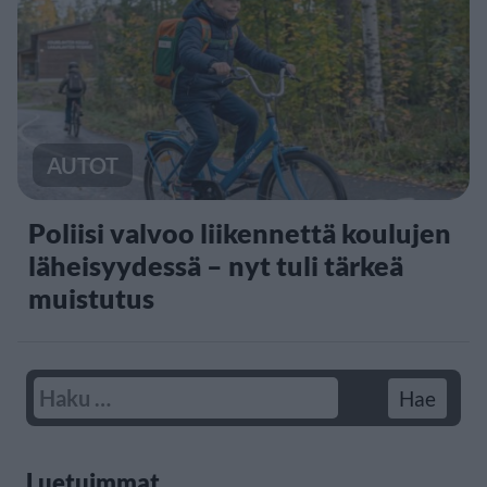
AUTOT
Poliisi valvoo liikennettä koulujen
läheisyydessä – nyt tuli tärkeä
muistutus
Luetuimmat