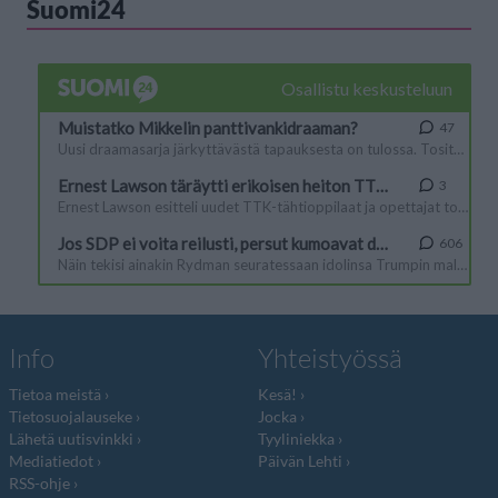
Suomi24
Info
Yhteistyössä
Tietoa meistä
Kesä!
Tietosuojalauseke
Jocka
Lähetä uutisvinkki
Tyyliniekka
Mediatiedot
Päivän Lehti
RSS-ohje