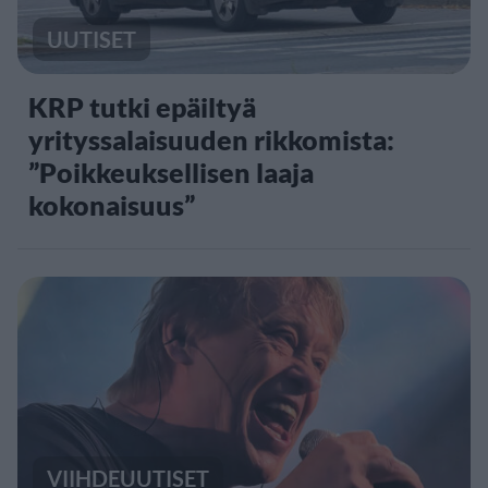
UUTISET
KRP tutki epäiltyä
yrityssalaisuuden rikkomista:
”Poikkeuksellisen laaja
kokonaisuus”
VIIHDEUUTISET