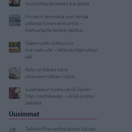
muistuttaa tärkeästä ikärajasta
Finnairin lennoista osan lentää
jatkossa toinen lentoyhtiö –
matkustajille tärkeä rajoitus
Sääennuste ulottuu nyt
marraskuulle – tältä näyttää syksyn
sää
Kela voi leikata tukia
ulkomaanmatkan vuoksi
Suolikaasun tuoksu levisi Spider-
Man -näytöksessä – yleisö poistui
paikalta
Uusimmat
Tallinkin Romantika lähtee Italiaan