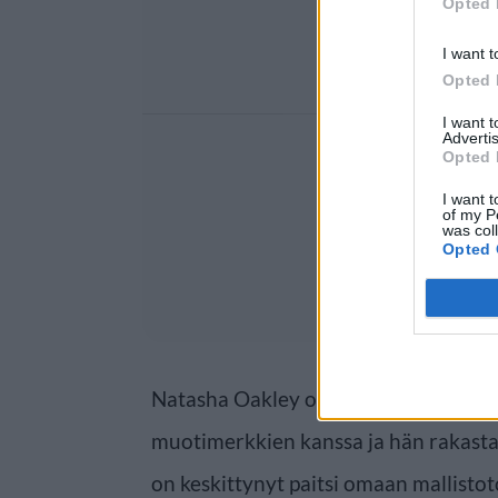
Opted 
I want t
Opted 
I want 
Advertis
Opted 
I want t
of my P
was col
Opted 
Natasha Oakley on tehnyt yhteistyöt
muotimerkkien kanssa ja hän rakasta
on keskittynyt paitsi omaan mallist