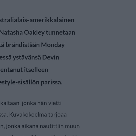
stralialais-amerikkalainen
 Natasha Oakley tunnetaan
tä brändistään Monday
essä ystävänsä Devin
entanut itselleen
style-sisällön parissa.
kaltaan, jonka hän vietti
lissa. Kuvakokoelma tarjoaa
n, jonka aikana nautittiin muun