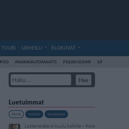
TUUBI
URHEILU
ELOKUVAT
SPOO
PANKKIAUTOMAATTI
POLIISI SUOMI
SÄHKÖPOTKUL
Luetuimmat
PÄIVÄ
VIIKKO
KUUKAUSI
Leskeneläke ei kuulu kaikille – Kela