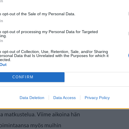
In
o opt-out of the Sale of my Personal Data.
In
to opt-out of processing my Personal Data for Targeted
ing.
In
o opt-out of Collection, Use, Retention, Sale, and/or Sharing
ersonal Data that Is Unrelated with the Purposes for which it
lected.
Out
CONFIRM
Data Deletion
Data Access
Privacy Policy
ä useiden tunnettujen
a matkustelua. Viime aikoina hän
otoimintaansa myös muihin