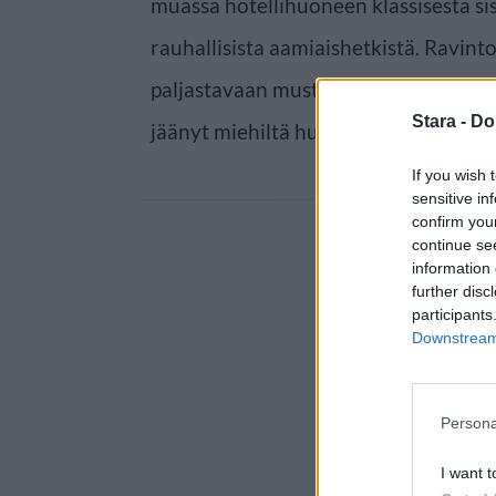
muassa hotellihuoneen klassisesta si
rauhallisista aamiaishetkistä. Ravint
paljastavaan mustaan asuun, jonka t
Stara -
Do
jäänyt miehiltä huomaamatta.
If you wish 
sensitive in
confirm you
continue se
information 
further disc
participants
Downstream 
Persona
I want t