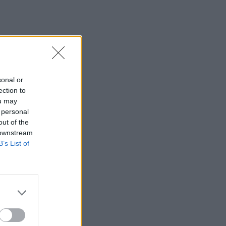
sonal or
ection to
ou may
 personal
out of the
 downstream
B’s List of