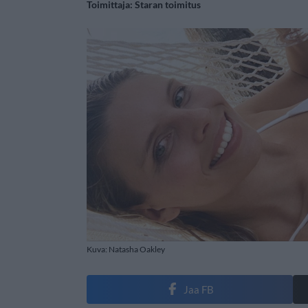
Toimittaja:
Staran toimitus
Kuva: Natasha Oakley
Jaa FB