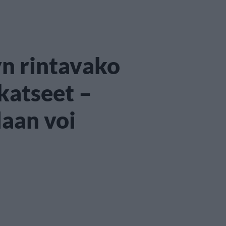
n rintavako
katseet –
laan voi