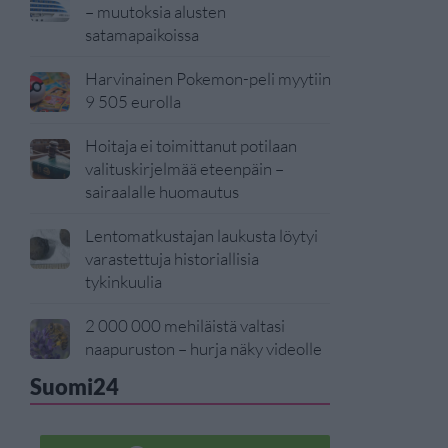
– muutoksia alusten
satamapaikoissa
Harvinainen Pokemon-peli myytiin
9 505 eurolla
Hoitaja ei toimittanut potilaan
valituskirjelmää eteenpäin –
sairaalalle huomautus
Lentomatkustajan laukusta löytyi
varastettuja historiallisia
tykinkuulia
2 000 000 mehiläistä valtasi
naapuruston – hurja näky videolle
Suomi24