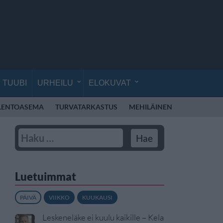
TUUBI
URHEILU
ELOKUVAT
LENTOASEMA
TURVATARKASTUS
MEHILÄINEN
ESPOO
P
Luetuimmat
PÄIVÄ
VIIKKO
KUUKAUSI
Leskeneläke ei kuulu kaikille – Kela