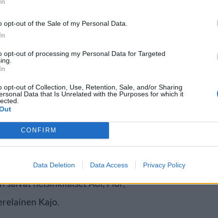
In
o opt-out of the Sale of my Personal Data.
In
to opt-out of processing my Personal Data for Targeted
intolalle osoituksen
ing.
In
nen Kaskis sai tänä vuonna
o opt-out of Collection, Use, Retention, Sale, and/or Sharing
otteen mukaan Erik Mansikan
ersonal Data that Is Unrelated with the Purposes for which it
lected.
Out
kallisia raaka-aineita ja
CONFIRM
si Michelin-oppaaseen nousi viisi
Data Deletion
Data Access
Privacy Policy
saivat helsinkiläiset Aoi, Flor,
relainen Kajo.