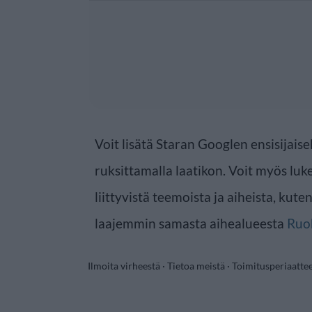
Voit lisätä Staran Googlen ensisijaise
ruksittamalla laatikon. Voit myös luke
liittyvistä teemoista ja aiheista, kute
laajemmin samasta aihealueesta
Ruo
Ilmoita virheestä
·
Tietoa meistä
·
Toimitusperiaatte