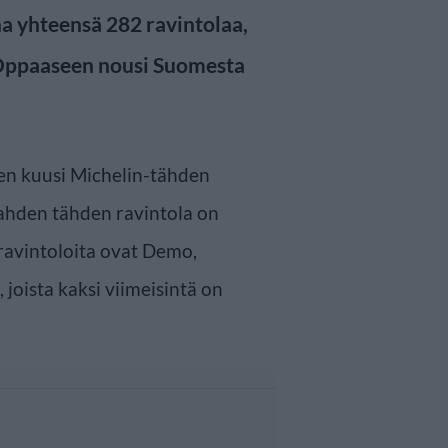
na yhteensä 282 ravintolaa,
. Oppaaseen nousi Suomesta
en kuusi Michelin-tähden
ahden tähden ravintola on
ravintoloita ovat Demo,
 joista kaksi viimeisintä on