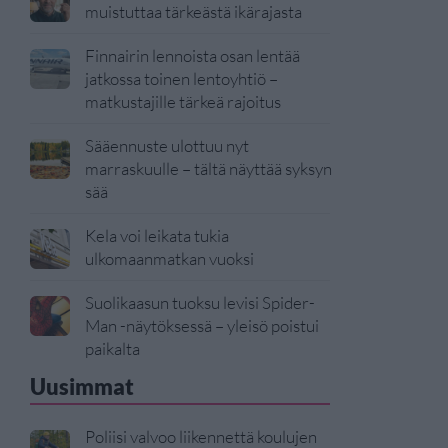
muistuttaa tärkeästä ikärajasta
Finnairin lennoista osan lentää
jatkossa toinen lentoyhtiö –
matkustajille tärkeä rajoitus
Sääennuste ulottuu nyt
marraskuulle – tältä näyttää syksyn
sää
Kela voi leikata tukia
ulkomaanmatkan vuoksi
Suolikaasun tuoksu levisi Spider-
Man -näytöksessä – yleisö poistui
paikalta
Uusimmat
Poliisi valvoo liikennettä koulujen