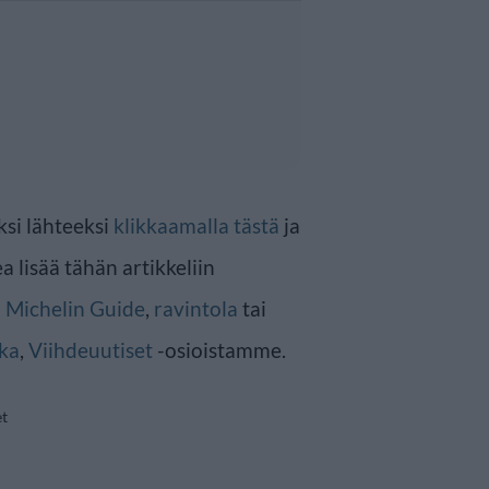
ksi lähteeksi
klikkaamalla tästä
ja
a lisää tähän artikkeliin
n
Michelin Guide
,
ravintola
tai
ka
,
Viihdeuutiset
-osioistamme.
et