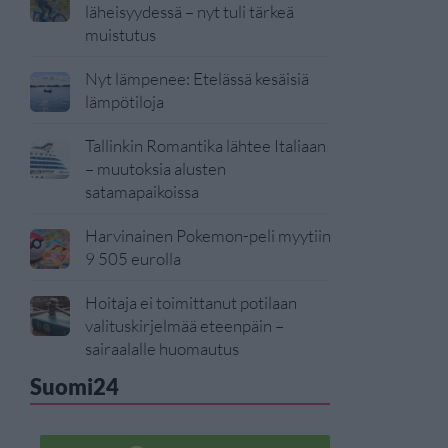
läheisyydessä – nyt tuli tärkeä
muistutus
Nyt lämpenee: Etelässä kesäisiä
lämpötiloja
Tallinkin Romantika lähtee Italiaan
– muutoksia alusten
satamapaikoissa
Harvinainen Pokemon-peli myytiin
9 505 eurolla
Hoitaja ei toimittanut potilaan
valituskirjelmää eteenpäin –
sairaalalle huomautus
Suomi24