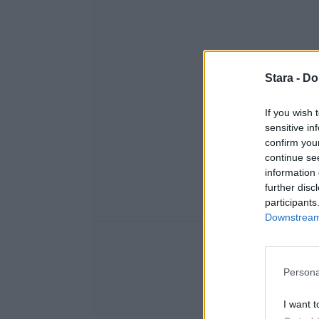
Stara -
Do
If you wish 
sensitive in
confirm you
continue se
information 
further disc
participants
Downstream 
Persona
I want t