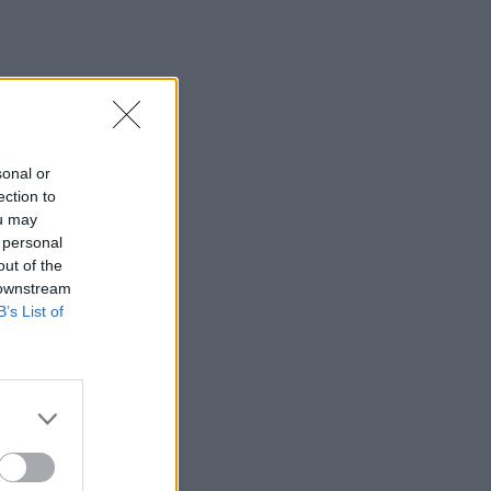
sonal or
ection to
ou may
 personal
out of the
 downstream
B’s List of