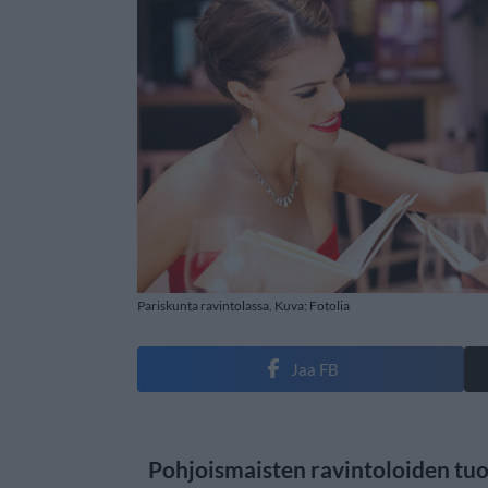
Pariskunta ravintolassa. Kuva: Fotolia
Jaa FB
Pohjoismaisten ravintoloiden tu