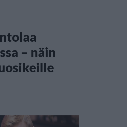
intolaa
ssa – näin
uosikeille