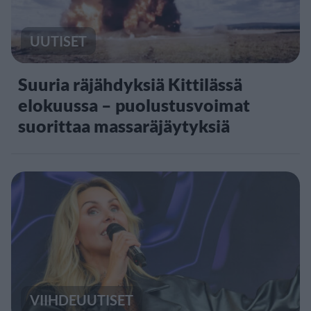
UUTISET
Suuria räjähdyksiä Kittilässä
elokuussa – puolustusvoimat
suorittaa massaräjäytyksiä
VIIHDEUUTISET