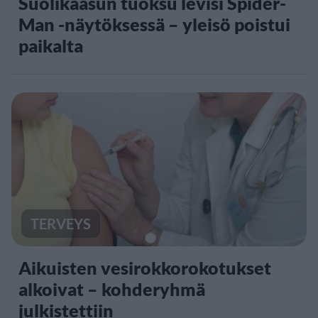
Suolikaasun tuoksu levisi Spider-
Man -näytöksessä – yleisö poistui
paikalta
TERVEYS
Aikuisten vesirokkorokotukset
alkoivat – kohderyhmä
julkistettiin