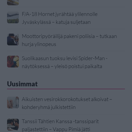
F/A-18 Hornet jyrähtää ylilennolle
Jyväskylässä – katuja suljetaan
Moottoripyöräilijä pakeni poliisia – tutkaan
hurja ylinopeus
Suolikaasun tuoksu levisi Spider-Man -
näytöksessä – yleisö poistui paikalta
Uusimmat
Aikuisten vesirokkorokotukset alkoivat –
kohderyhmä julkistettiin
Tanssii Tähtien Kanssa -tanssiparit
paljastettiin – Vappu Pimiä jätti