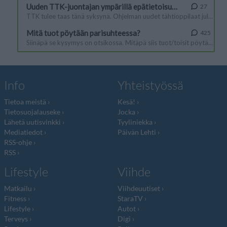
Info
Yhteistyössä
Tietoa meistä
Kesä!
Tietosuojalauseke
Jocka
Lähetä uutisvinkki
Tyyliniekka
Mediatiedot
Päivän Lehti
RSS-ohje
RSS
Lifestyle
Viihde
Matkailu
Viihdeuutiset
Fitness
StaraTV
Lifestyle
Autot
Terveys
Digi