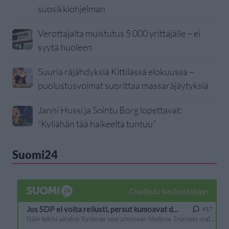
suosikkiohjelman
Verottajalta muistutus 5 000 yrittäjälle – ei
syytä huoleen
Suuria räjähdyksiä Kittilässä elokuussa –
puolustusvoimat suorittaa massaräjäytyksiä
Janni Hussi ja Sointu Borg lopettavat:
”Kyllähän tää haikeelta tuntuu”
Suomi24