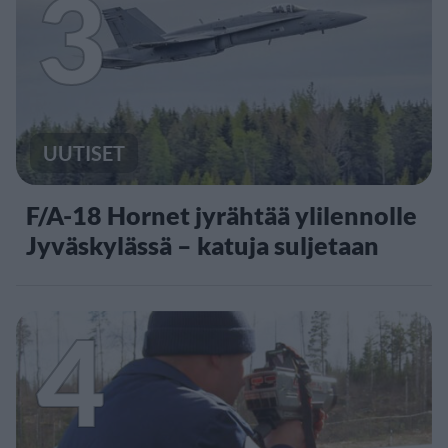
3
UUTISET
F/A-18 Hornet jyrähtää ylilennolle
Jyväskylässä – katuja suljetaan
4