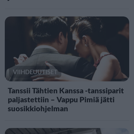
VIIHDEUUTISET
Tanssii Tähtien Kanssa -tanssiparit
paljastettiin – Vappu Pimiä jätti
suosikkiohjelman