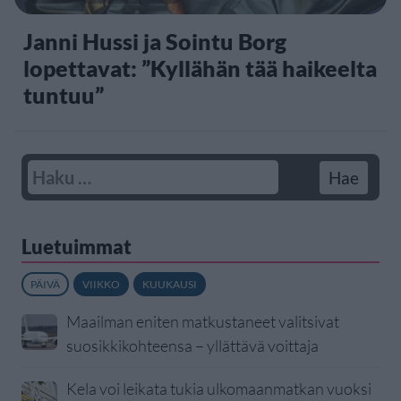
Janni Hussi ja Sointu Borg
lopettavat: ”Kyllähän tää haikeelta
tuntuu”
Luetuimmat
PÄIVÄ
VIIKKO
KUUKAUSI
Maailman eniten matkustaneet valitsivat
suosikkikohteensa – yllättävä voittaja
Kela voi leikata tukia ulkomaanmatkan vuoksi