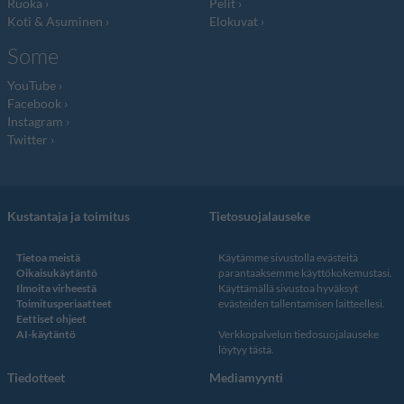
Ruoka
Pelit
Koti & Asuminen
Elokuvat
Some
YouTube
Facebook
Instagram
Twitter
Kustantaja ja toimitus
Tietosuojalauseke
Tietoa meistä
Käytämme sivustolla evästeitä
Oikaisukäytäntö
parantaaksemme käyttökokemustasi.
Ilmoita virheestä
Käyttämällä sivustoa hyväksyt
Toimitusperiaatteet
evästeiden tallentamisen laitteellesi.
Eettiset ohjeet
AI-käytäntö
Verkkopalvelun
tiedosuojalauseke
löytyy tästä
.
Tiedotteet
Mediamyynti