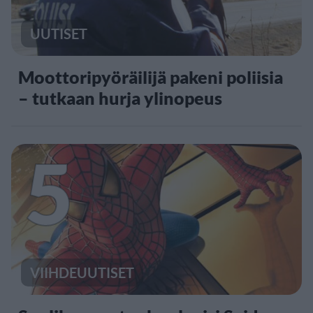
UUTISET
Moottoripyöräilijä pakeni poliisia
– tutkaan hurja ylinopeus
5
VIIHDEUUTISET