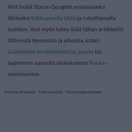
Voit lisätä Staran Googlen ensisijaiseksi
lähteeksi
klikkaamalla tästä
ja ruksittamalla
laatikon. Voit myös lukea lisää tähän artikkeliin
liittyvistä teemoista ja aiheista, kuten
Guinnessin ennätystenkirja
,
juusto
tai
laajemmin samasta aihealueesta
Ruoka
-
osioistamme.
Ilmoita virheestä
·
Tietoa meistä
·
Toimitusperiaatteet