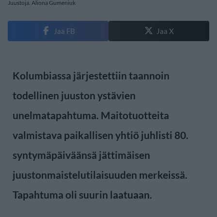
Juustoja. Aliona Gumeniuk
Jaa FB
Jaa X
Kolumbiassa järjestettiin taannoin
todellinen juuston ystävien
unelmatapahtuma. Maitotuotteita
valmistava paikallisen yhtiö juhlisti 80.
syntymäpäiväänsä jättimäisen
juustonmaistelutilaisuuden merkeissä.
Tapahtuma oli suurin laatuaan.