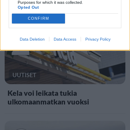
yllättävä voittaja
Purposes for which it was collected.
Opted Out
CONFIRM
2
Data Deletion
Data Access
Privacy Policy
UUTISET
Kela voi leikata tukia
ulkomaanmatkan vuoksi