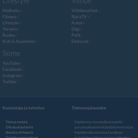
Lifestyle
Viihde
Matkailu
Viihdeuutiset
Fitness
StaraTV
Lifestyle
Autot
Terveys
Digi
Ruoka
Pelit
Koti & Asuminen
Elokuvat
Some
YouTube
Facebook
Instagram
Twitter
Kustantaja ja toimitus
Tietosuojalauseke
Tietoa meistä
Käytämme sivustolla evästeitä
Oikaisukäytäntö
parantaaksemme käyttökokemustasi.
Ilmoita virheestä
Käyttämällä sivustoa hyväksyt
Toimitusperiaatteet
evästeiden tallentamisen laitteellesi.