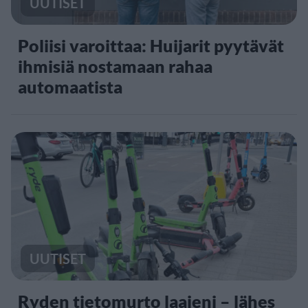
UUTISET
Poliisi varoittaa: Huijarit pyytävät
ihmisiä nostamaan rahaa
automaatista
UUTISET
Ryden tietomurto laajeni – lähes