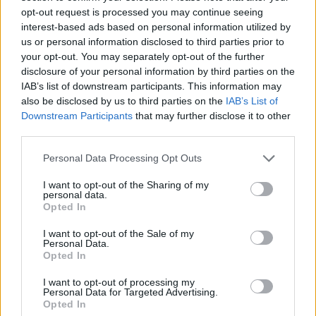
opt-out request is processed you may continue seeing
interest-based ads based on personal information utilized by
Finnairin lennoista osan lentää
us or personal information disclosed to third parties prior to
jatkossa toinen lentoyhtiö –
your opt-out. You may separately opt-out of the further
disclosure of your personal information by third parties on the
matkustajille tärkeä rajoitus
IAB’s list of downstream participants. This information may
also be disclosed by us to third parties on the
IAB’s List of
Downstream Participants
that may further disclose it to other
third parties.
3
Personal Data Processing Opt Outs
I want to opt-out of the Sharing of my
personal data.
Opted In
I want to opt-out of the Sale of my
Personal Data.
UUTISET
Opted In
I want to opt-out of processing my
Personal Data for Targeted Advertising.
Kela voi leikata tukia
Opted In