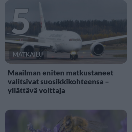
5
MATKAILU
Maailman eniten matkustaneet
valitsivat suosikkikohteensa –
yllättävä voittaja