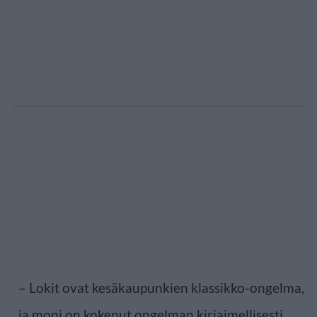
– Lokit ovat kesäkaupunkien klassikko-ongelma,
ja moni on kokenut ongelman kirjaimellisesti