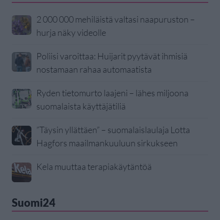
2 000 000 mehiläistä valtasi naapuruston –
hurja näky videolle
Poliisi varoittaa: Huijarit pyytävät ihmisiä
nostamaan rahaa automaatista
Ryden tietomurto laajeni – lähes miljoona
suomalaista käyttäjätiliä
”Täysin yllättäen” – suomalaislaulaja Lotta
Hagfors maailmankuuluun sirkukseen
Kela muuttaa terapiakäytäntöä
Suomi24