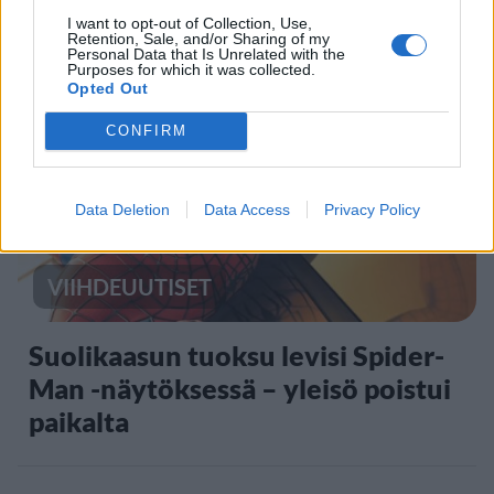
ulkomaanmatkan vuoksi
I want to opt-out of Collection, Use,
Retention, Sale, and/or Sharing of my
Personal Data that Is Unrelated with the
Purposes for which it was collected.
Opted Out
4
CONFIRM
Data Deletion
Data Access
Privacy Policy
VIIHDEUUTISET
Suolikaasun tuoksu levisi Spider-
Man -näytöksessä – yleisö poistui
paikalta