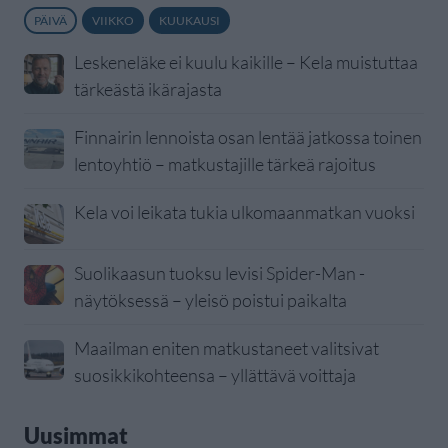
PÄIVÄ
VIIKKO
KUUKAUSI
Leskeneläke ei kuulu kaikille – Kela muistuttaa
tärkeästä ikärajasta
Finnairin lennoista osan lentää jatkossa toinen
lentoyhtiö – matkustajille tärkeä rajoitus
Kela voi leikata tukia ulkomaanmatkan vuoksi
Suolikaasun tuoksu levisi Spider-Man -
näytöksessä – yleisö poistui paikalta
Maailman eniten matkustaneet valitsivat
suosikkikohteensa – yllättävä voittaja
Uusimmat