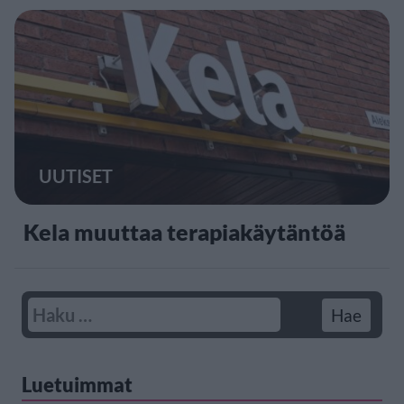
UUTISET
Kela muuttaa terapiakäytäntöä
Luetuimmat