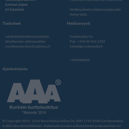
Eettiset ohjeet
AI-käytäntö
Verkkopalvelun
tiedosuojalauseke
löytyy tästä
.
Tiedotteet
Mediamyynti
Lehdistötiedotteet pyydetään
Nostemedia Oy
lähettämään sähköpostitse
Puh. +358 40 356 1332
osoitteeseen
toimitus@stara.fi
mikael@nostemedia.fi
Mediatiedot
Ajankohtaista
© Copyright 2003 - 2026 Stara Media Online Oy. ISSN 1795-8180 (verkkomedia).
Kaikki oikeudet pidätetään. Materiaalin luvaton julkaiseminen ja lainaaminen on