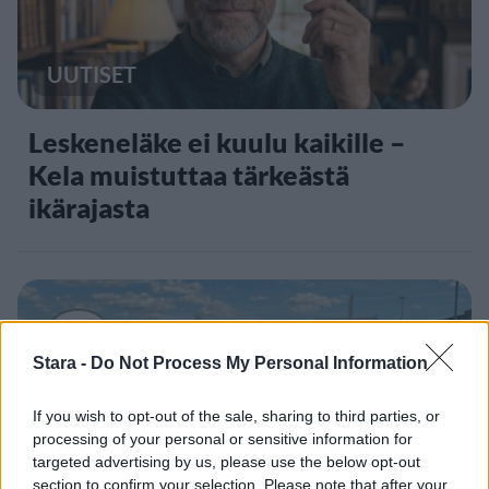
UUTISET
Leskeneläke ei kuulu kaikille –
Kela muistuttaa tärkeästä
ikärajasta
2
Stara -
Do Not Process My Personal Information
If you wish to opt-out of the sale, sharing to third parties, or
processing of your personal or sensitive information for
targeted advertising by us, please use the below opt-out
MATKAILU
section to confirm your selection. Please note that after your