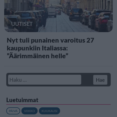
UUTISET
Nyt tuli punainen varoitus 27
kaupunkiin Italiassa:
”Äärimmäinen helle”
Luetuimmat
PÄIVÄ
VIIKKO
KUUKAUSI