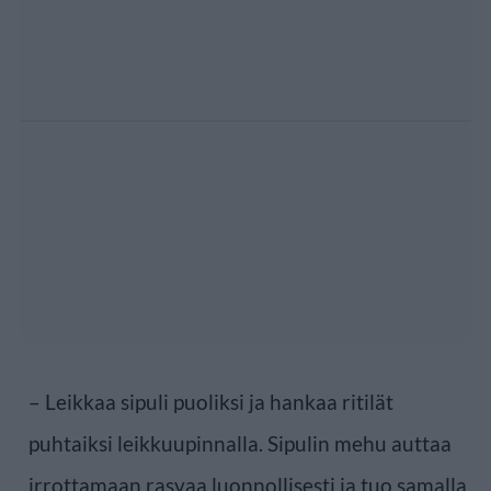
– Leikkaa sipuli puoliksi ja hankaa ritilät
puhtaiksi leikkuupinnalla. Sipulin mehu auttaa
irrottamaan rasvaa luonnollisesti ja tuo samalla