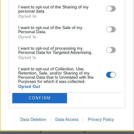
Kela muistuttaa tärkeästä
I want to opt-out of the Sharing of my
personal data.
ikärajasta
Opted In
I want to opt-out of the Sale of my
Personal Data.
Opted In
2
I want to opt-out of processing my
Personal Data for Targeted Advertising.
Opted In
I want to opt-out of Collection, Use,
Retention, Sale, and/or Sharing of my
Personal Data that Is Unrelated with the
Purposes for which it was collected.
Opted Out
MATKAILU
CONFIRM
Finnairin lennoista osan lentää
jatkossa toinen lentoyhtiö –
Data Deletion
Data Access
Privacy Policy
matkustajille tärkeä rajoitus