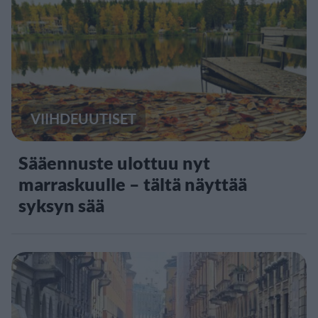
VIIHDEUUTISET
Sääennuste ulottuu nyt
marraskuulle – tältä näyttää
syksyn sää