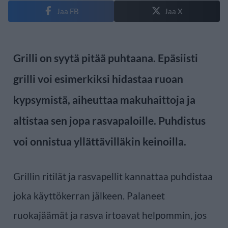
Jaa FB
Jaa X
Grilli on syytä pitää puhtaana. Epäsiisti
grilli voi esimerkiksi hidastaa ruoan
kypsymistä, aiheuttaa makuhaittoja ja
altistaa sen jopa rasvapaloille. Puhdistus
voi onnistua yllättävilläkin keinoilla.
Grillin ritilät ja rasvapellit kannattaa puhdistaa
joka käyttökerran jälkeen. Palaneet
ruokajäämät ja rasva irtoavat helpommin, jos