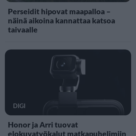
Perseidit hipovat maapalloa –
näinä aikoina kannattaa katsoa
taivaalle
DIGI
Honor ja Arri tuovat
elokuvatyökalut matkapuhelimiin