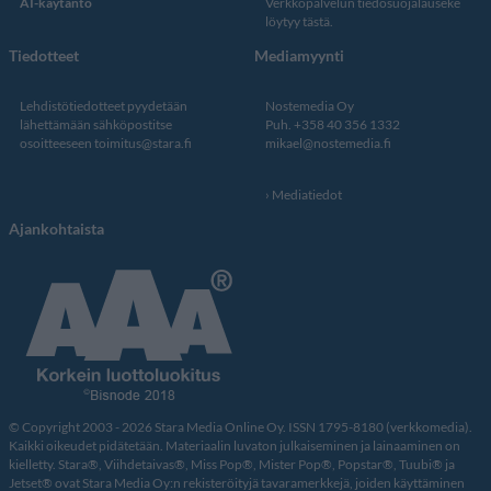
AI-käytäntö
Verkkopalvelun
tiedosuojalauseke
löytyy tästä
.
Tiedotteet
Mediamyynti
Lehdistötiedotteet pyydetään
Nostemedia Oy
lähettämään sähköpostitse
Puh. +358 40 356 1332
osoitteeseen
toimitus@stara.fi
mikael@nostemedia.fi
Mediatiedot
Ajankohtaista
© Copyright 2003 - 2026 Stara Media Online Oy. ISSN 1795-8180 (verkkomedia).
Kaikki oikeudet pidätetään. Materiaalin luvaton julkaiseminen ja lainaaminen on
kielletty. Stara®, Viihdetaivas®, Miss Pop®, Mister Pop®, Popstar®, Tuubi® ja
Jetset® ovat Stara Media Oy:n rekisteröityjä tavaramerkkejä, joiden käyttäminen