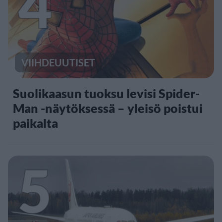
4
VIIHDEUUTISET
Suolikaasun tuoksu levisi Spider-
Man -näytöksessä – yleisö poistui
paikalta
5