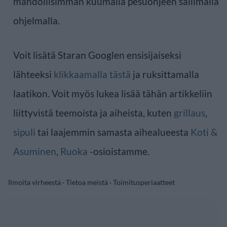
mahdollisimman kuumalla pesuohjeen sallimalla
ohjelmalla.
Voit lisätä Staran Googlen ensisijaiseksi
lähteeksi
klikkaamalla tästä
ja ruksittamalla
laatikon. Voit myös lukea lisää tähän artikkeliin
liittyvistä teemoista ja aiheista, kuten
grillaus
,
sipuli
tai laajemmin samasta aihealueesta
Koti &
Asuminen
,
Ruoka
-osioistamme.
Ilmoita virheestä
·
Tietoa meistä
·
Toimitusperiaatteet