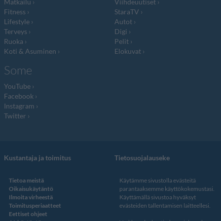
Matkailu
Viihdeuutiset
Fitness
StaraTV
Lifestyle
Autot
Terveys
Digi
Ruoka
Pelit
Koti & Asuminen
Elokuvat
Some
YouTube
Facebook
Instagram
Twitter
Kustantaja ja toimitus
Tietosuojalauseke
Tietoa meistä
Käytämme sivustolla evästeitä
Oikaisukäytäntö
parantaaksemme käyttökokemustasi.
Ilmoita virheestä
Käyttämällä sivustoa hyväksyt
Toimitusperiaatteet
evästeiden tallentamisen laitteellesi.
Eettiset ohjeet