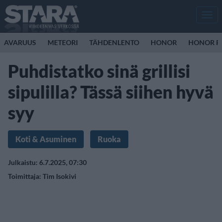
Men
AVARUUS
METEORI
TÄHDENLENTO
HONOR
HONOR R
Puhdistatko sinä grillisi
sipulilla? Tässä siihen hyvä
syy
Koti & Asuminen
Ruoka
Julkaistu: 6.7.2025, 07:30
Toimittaja:
Tim Isokivi