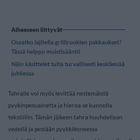
Aiheeseen liittyvät
Osaatko lajitella grilliruokien pakkaukset?
Tässä helppo muistisääntö
Näin käsittelet tulta turvallisesti keskikesää
juhliessa
Tahralle voi myös levittää nestemäistä
pyykinpesuainetta ja hieroa se kunnolla
tekstiiliin. Tämän jälkeen tahra huuhdellaan
vedellä ja pestään pyykkikoneessa