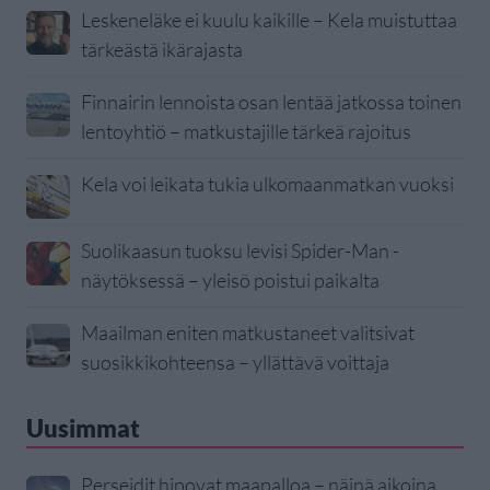
Leskeneläke ei kuulu kaikille – Kela muistuttaa
tärkeästä ikärajasta
Finnairin lennoista osan lentää jatkossa toinen
lentoyhtiö – matkustajille tärkeä rajoitus
Kela voi leikata tukia ulkomaanmatkan vuoksi
Suolikaasun tuoksu levisi Spider-Man -
näytöksessä – yleisö poistui paikalta
Maailman eniten matkustaneet valitsivat
suosikkikohteensa – yllättävä voittaja
Uusimmat
Perseidit hipovat maapalloa – näinä aikoina